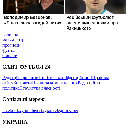
головна
матч-центр
прогнози
футбол +
Обране
САЙТ ФУТБОЛ 24
Редакція
Прогнози
Політика конфіденційності
Правила
сайту
Контакти
Правила коментування
Редакційна
політика
Структура власності
Соціальні мережі
facebook
x
youtube
instagram
telegram
viber
УКРАЇНА