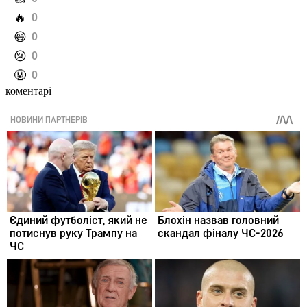
️🔥
0
️😄
0
️😢
0
️🤬
0
коментарі