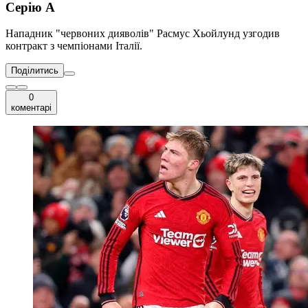
Серію А
Нападник "червоних дияволів" Расмус Хьойлунд узгодив
контракт з чемпіонами Італії.
Поділитись
0
коментарі