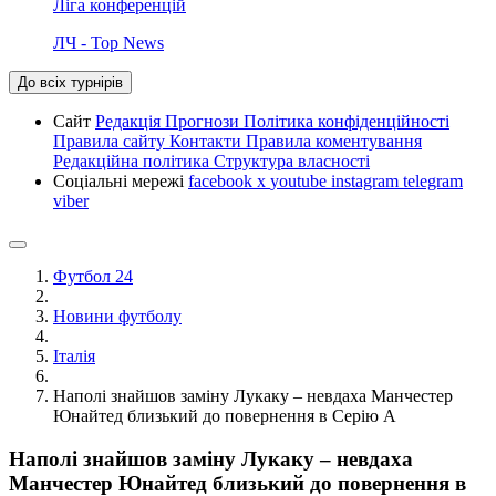
Ліга конференцій
ЛЧ - Top News
До всіх турнірів
Сайт
Редакція
Прогнози
Політика конфіденційності
Правила сайту
Контакти
Правила коментування
Редакційна політика
Структура власності
Соціальні мережі
facebook
x
youtube
instagram
telegram
viber
Футбол 24
Новини футболу
Італія
Наполі знайшов заміну Лукаку – невдаха Манчестер
Юнайтед близький до повернення в Серію А
Наполі знайшов заміну Лукаку – невдаха
Манчестер Юнайтед близький до повернення в