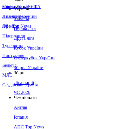
Збірна України
Італія
Суперкубок УЄФА
Україна
Німеччина
Ліга конференцій
Україна
Франція
ЛЧ - Top News
Перша ліга
Нідерланди
Друга ліга
Туреччина
Кубок України
Португалія
Суперкубок України
Бельгія
Збірна України
Збірні
МЛС
Ліга націй
Саудівська Аравія
ЧС 2026
Чемпіонати
Англія
Іспанія
АПЛ Top News