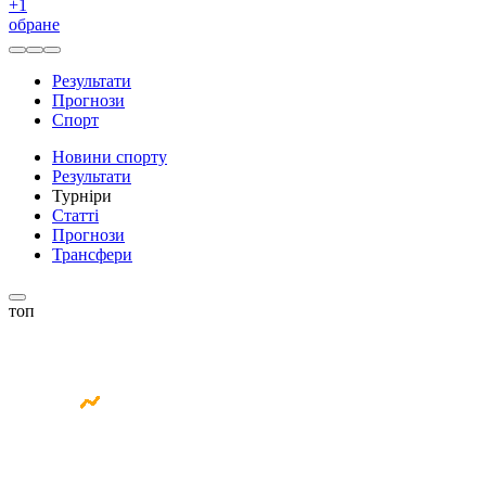
+
1
обране
Результати
Прогнози
Спорт
Новини спорту
Результати
Турніри
Статті
Прогнози
Трансфери
топ