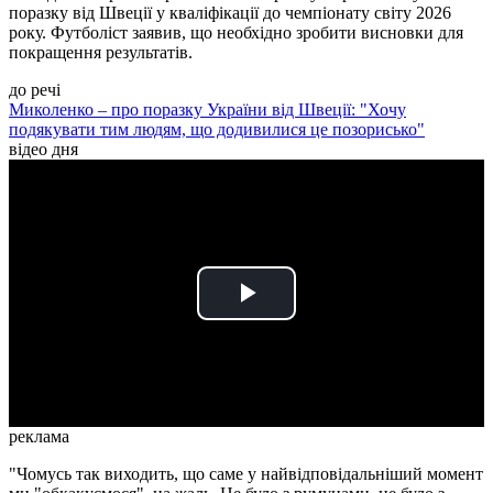
поразку від Швеції у кваліфікації до чемпіонату світу 2026
року. Футболіст заявив, що необхідно зробити висновки для
покращення результатів.
до речі
Миколенко – про поразку України від Швеції: "Хочу
подякувати тим людям, що додивилися це позорисько"
відео дня
Play
Video
реклама
"Чомусь так виходить, що саме у найвідповідальніший момент