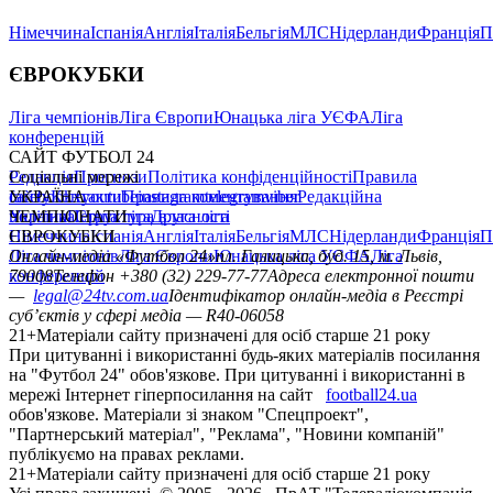
Німеччина
Іспанія
Англія
Італія
Бельгія
МЛС
Нідерланди
Франція
П
ЄВРОКУБКИ
Ліга чемпіонів
Ліга Європи
Юнацька ліга УЄФА
Ліга
конференцій
САЙТ ФУТБОЛ 24
Редакція
Соціальні мережі
Прогнози
Політика конфіденційності
Правила
сайту
facebook
УКРАЇНА
Контакти
x
youtube
Правила коментування
instagram
telegram
viber
Редакційна
політика
Україна
ЧЕМПІОНАТИ
Перша ліга
Структура власності
Друга ліга
Німеччина
ЄВРОКУБКИ
Іспанія
Англія
Італія
Бельгія
МЛС
Нідерланди
Франція
П
Ліга чемпіонів
Онлайн-медіа «Футбол 24»
Ліга Європи
Юнацька ліга УЄФА
пл. Галицька, буд. 15, м. Львів,
Ліга
конференцій
79008
Телефон +380 (32) 229-77-77
Адреса електронної пошти
—
legal@24tv.com.ua
Ідентифікатор онлайн-медіа в Реєстрі
суб’єктів у сфері медіа — R40-06058
21+
Матеріали сайту призначені для осіб старше 21 року
При цитуванні і використанні будь-яких матеріалів посилання
на "Футбол 24" обов'язкове. При цитуванні і використанні в
мережі Інтернет гіперпосилання на сайт
football24.ua
обов'язкове. Матеріали зі знаком "Спецпроект",
"Партнерський матеріал", "Реклама", "Новини компаній"
публікуємо на правах реклами.
21+
Матеріали сайту призначені для осіб старше 21 року