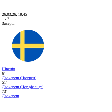
26.03.26, 19:45
1 - 3
Заверш.
Швеція
6’
Дьокереш
(Нюгрен)
51’
Дьокереш
(Нордфельдт)
73’
Дьокереш