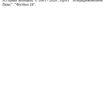
Усi права захищенi. © 2005 -
2026
, ПрАТ "Телерадіокомпанія
Люкс". "Футбол 24".