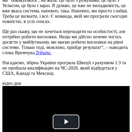
ми "обкакуємося", на жаль. Це було з румунами, це було з
Уельсом, це було і зараз. Я думаю, це вже не випадковість, це
вже якась система, напевно, така. Напевно, ми просто слабші.
Треба це визнати, і все. Є команда, якій ми програли сьогодні
повністю, в усіх сенсах.
Ще раз скажу, що не хочеться переходити на особистості, але
потрібно робити висновки. Якщо ми дійсно хочемо чогось
досягти у майбутньому, ми маємо робити висновки на рівні
системи. Тільки тоді, можливо, прийде результат", – наводить
слова Яремчука
Tribuna.
Нагадаємо, збірна України програла Швеції з рахунком 1:3 та
не пройшла кваліфікацію на ЧС-2026, який відбудеться у
США, Канаді та Мексиці.
відео дня
Play