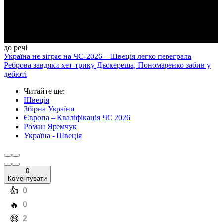
Video
до речі
Україна не зіграє на ЧС-2026 – Швеція легко переграла
Реброва завдяки хет-трику Дьокереша, Пономаренко забив у
дебюті
Читайте ще
:
Швеція
Збірна України
Європа – Кваліфікація ЧС 2026
Роман Яремчук
Україна - Швеція
0
Коментувати
️👍
0
️🔥
0
️😄
2