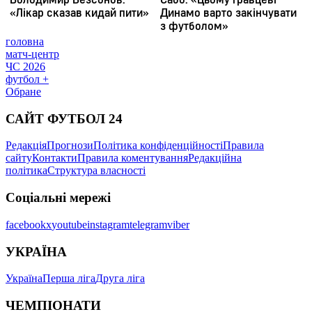
головна
матч-центр
ЧС 2026
футбол +
Обране
САЙТ ФУТБОЛ 24
Редакція
Прогнози
Політика конфіденційності
Правила
сайту
Контакти
Правила коментування
Редакційна
політика
Структура власності
Соціальні мережі
facebook
x
youtube
instagram
telegram
viber
УКРАЇНА
Україна
Перша ліга
Друга ліга
ЧЕМПІОНАТИ