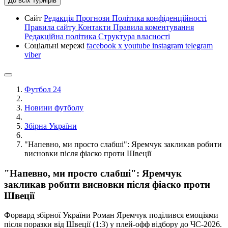
До всіх турнірів
Сайт
Редакція
Прогнози
Політика конфіденційності
Правила сайту
Контакти
Правила коментування
Редакційна політика
Структура власності
Соціальні мережі
facebook
x
youtube
instagram
telegram
viber
Футбол 24
Новини футболу
Збірна України
"Напевно, ми просто слабші": Яремчук закликав робити
висновки після фіаско проти Швеції
"Напевно, ми просто слабші": Яремчук
закликав робити висновки після фіаско проти
Швеції
Форвард збірної України Роман Яремчук поділився емоціями
після поразки від Швеції (1:3) у плей-офф відбору до ЧС-2026.