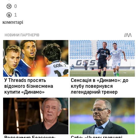
️😢
0
️🤬
1
коментарі