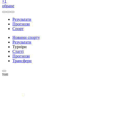
+
1
обране
Результати
Прогнози
Спорт
Новини спорту
Результати
Турніри
Статті
Прогнози
Трансфери
топ