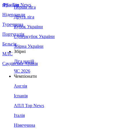
Франція
ЛЧ - Top News
Перша ліга
Нідерланди
Друга ліга
Туреччина
Кубок України
Португалія
Суперкубок України
Бельгія
Збірна України
Збірні
МЛС
Ліга націй
Саудівська Аравія
ЧС 2026
Чемпіонати
Англія
Іспанія
АПЛ Top News
Італія
Німеччина