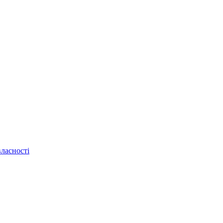
ласності