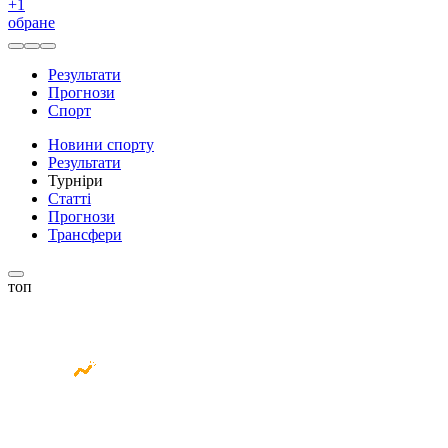
+
1
обране
Результати
Прогнози
Спорт
Новини спорту
Результати
Турніри
Статті
Прогнози
Трансфери
топ