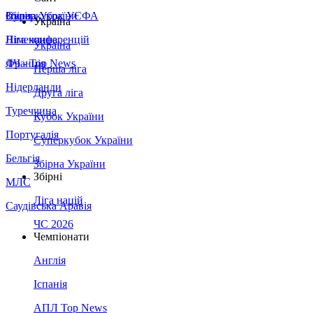
Збірна України
Італія
Суперкубок УЄФА
Україна
Німеччина
Ліга конференцій
Україна
Франція
ЛЧ - Top News
Перша ліга
Нідерланди
Друга ліга
Туреччина
Кубок України
Португалія
Суперкубок України
Бельгія
Збірна України
Збірні
МЛС
Ліга націй
Саудівська Аравія
ЧС 2026
Чемпіонати
Англія
Іспанія
АПЛ Top News