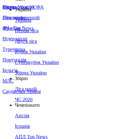
Збірна України
Італія
Суперкубок УЄФА
Україна
Німеччина
Ліга конференцій
Україна
Франція
ЛЧ - Top News
Перша ліга
Нідерланди
Друга ліга
Туреччина
Кубок України
Португалія
Суперкубок України
Бельгія
Збірна України
Збірні
МЛС
Ліга націй
Саудівська Аравія
ЧС 2026
Чемпіонати
Англія
Іспанія
АПЛ Top News