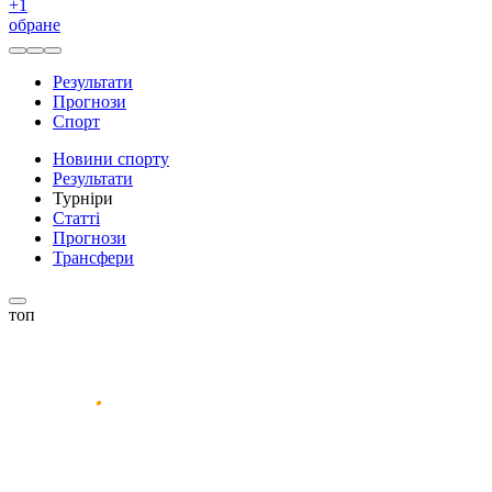
+
1
обране
Результати
Прогнози
Спорт
Новини спорту
Результати
Турніри
Статті
Прогнози
Трансфери
топ