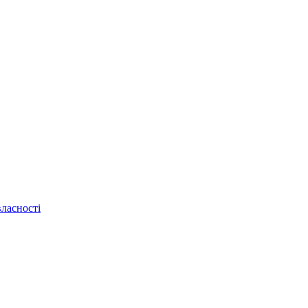
ласності