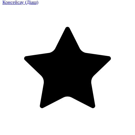
Консейсау
(Діаш)