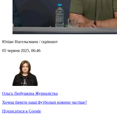
Юліан Нагельсманн / скріншот
05 червня 2025, 06:46
Ольга Любушкіна
Журналістка
Хочеш бачити наші футбольні новини частіше?
Підписатися в Google