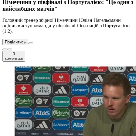
Німеччини у півфіналі з Португалією: "Це один з
найслабших матчів"
Головний тренер збірної Німеччини Юліан Нагельсманн
оцінив виступ команди у півфіналі Ліги націй з Португалією
(1:2).
Поділитись
0
коментарі