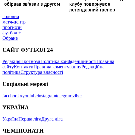
головна
матч-центр
прогнози
футбол +
Обране
САЙТ ФУТБОЛ 24
Редакція
Прогнози
Політика конфіденційності
Правила
сайту
Контакти
Правила коментування
Редакційна
політика
Структура власності
Соціальні мережі
facebook
x
youtube
instagram
telegram
viber
УКРАЇНА
Україна
Перша ліга
Друга ліга
ЧЕМПІОНАТИ