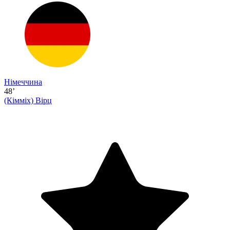
Німеччина
48’
(Кімміх)
Вірц