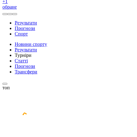
+
1
обране
Результати
Прогнози
Спорт
Новини спорту
Результати
Турніри
Статті
Прогнози
Трансфери
топ