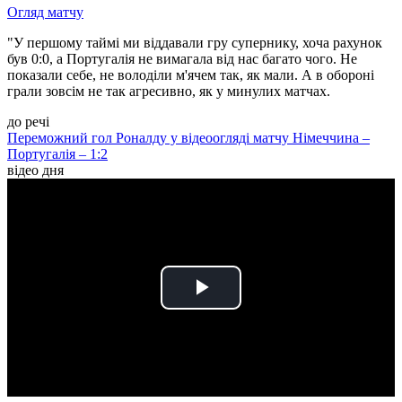
Огляд матчу
"У першому таймі ми віддавали гру супернику, хоча рахунок
був 0:0, а Португалія не вимагала від нас багато чого. Не
показали себе, не володіли м'ячем так, як мали. А в обороні
грали зовсім не так агресивно, як у минулих матчах.
до речі
Переможний гол Роналду у відеоогляді матчу Німеччина –
Португалія – 1:2
відео дня
Play
Video