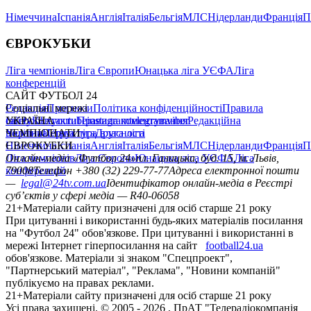
Німеччина
Іспанія
Англія
Італія
Бельгія
МЛС
Нідерланди
Франція
П
ЄВРОКУБКИ
Ліга чемпіонів
Ліга Європи
Юнацька ліга УЄФА
Ліга
конференцій
САЙТ ФУТБОЛ 24
Редакція
Соціальні мережі
Прогнози
Політика конфіденційності
Правила
сайту
facebook
УКРАЇНА
Контакти
x
youtube
Правила коментування
instagram
telegram
viber
Редакційна
політика
Україна
ЧЕМПІОНАТИ
Перша ліга
Структура власності
Друга ліга
Німеччина
ЄВРОКУБКИ
Іспанія
Англія
Італія
Бельгія
МЛС
Нідерланди
Франція
П
Ліга чемпіонів
Онлайн-медіа «Футбол 24»
Ліга Європи
Юнацька ліга УЄФА
пл. Галицька, буд. 15, м. Львів,
Ліга
конференцій
79008
Телефон +380 (32) 229-77-77
Адреса електронної пошти
—
legal@24tv.com.ua
Ідентифікатор онлайн-медіа в Реєстрі
суб’єктів у сфері медіа — R40-06058
21+
Матеріали сайту призначені для осіб старше 21 року
При цитуванні і використанні будь-яких матеріалів посилання
на "Футбол 24" обов'язкове. При цитуванні і використанні в
мережі Інтернет гіперпосилання на сайт
football24.ua
обов'язкове. Матеріали зі знаком "Спецпроект",
"Партнерський матеріал", "Реклама", "Новини компаній"
публікуємо на правах реклами.
21+
Матеріали сайту призначені для осіб старше 21 року
Усi права захищенi. © 2005 -
2026
, ПрАТ "Телерадіокомпанія