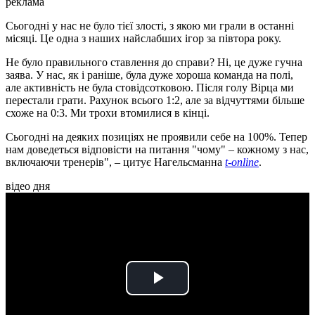
реклама
Сьогодні у нас не було тієї злості, з якою ми грали в останні
місяці. Це одна з наших найслабших ігор за півтора року.
Не було правильного ставлення до справи? Ні, це дуже гучна
заява. У нас, як і раніше, була дуже хороша команда на полі,
але активність не була стовідсотковою. Після голу Вірца ми
перестали грати. Рахунок всього 1:2, але за відчуттями більше
схоже на 0:3. Ми трохи втомилися в кінці.
Сьогодні на деяких позиціях не проявили себе на 100%. Тепер
нам доведеться відповісти на питання "чому" – кожному з нас,
включаючи тренерів", – цитує Нагельсманна
t-online
.
відео дня
Play