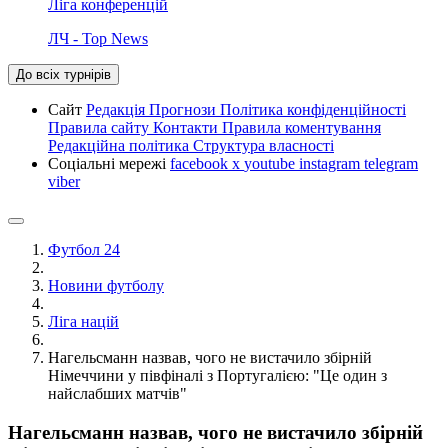
Ліга конференцій
ЛЧ - Top News
До всіх турнірів
Сайт
Редакція
Прогнози
Політика конфіденційності
Правила сайту
Контакти
Правила коментування
Редакційна політика
Структура власності
Соціальні мережі
facebook
x
youtube
instagram
telegram
viber
Футбол 24
Новини футболу
Ліга націй
Нагельсманн назвав, чого не вистачило збірній
Німеччини у півфіналі з Португалією: "Це один з
найслабших матчів"
Нагельсманн назвав, чого не вистачило збірній