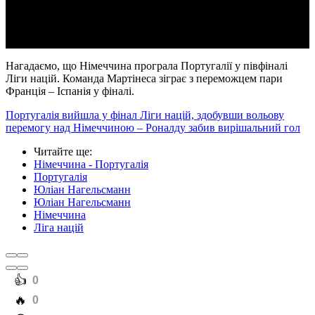
Video
Нагадаємо, що Німеччина програла Португалії у півфіналі
Ліги націй. Команда Мартінеса зіграє з переможцем пари
Франція – Іспанія у фіналі.
Португалія вийшла у фінал Ліги націй, здобувши вольову
перемогу над Німеччиною – Роналду забив вирішальний гол
Читайте ще
:
Німеччина - Португалія
Португалія
Юліан Нагельсманн
Юліан Нагельсманн
Німеччина
Ліга націй
️👍
0
️🔥
0