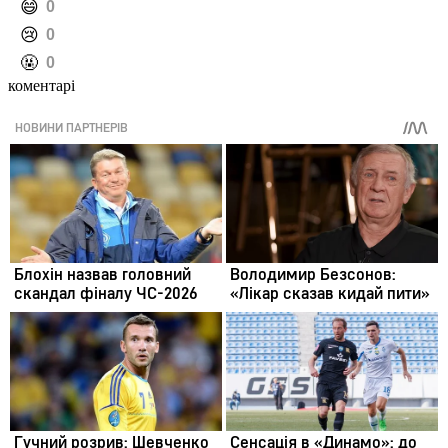
️😄
0
️😢
0
️🤬
0
коментарі