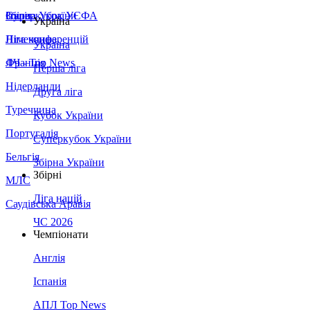
Збірна України
Італія
Суперкубок УЄФА
Україна
Німеччина
Ліга конференцій
Україна
Франція
ЛЧ - Top News
Перша ліга
Нідерланди
Друга ліга
Туреччина
Кубок України
Португалія
Суперкубок України
Бельгія
Збірна України
Збірні
МЛС
Ліга націй
Саудівська Аравія
ЧС 2026
Чемпіонати
Англія
Іспанія
АПЛ Top News