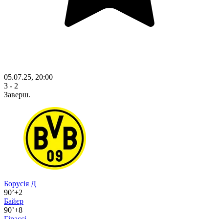
05.07.25, 20:00
3 - 2
Заверш.
Борусія Д
90’+2
Байєр
90’+8
Гірассі