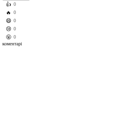
️👍
0
️🔥
0
️😄
0
️😢
0
️🤬
0
коментарі