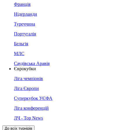
Франція
Нідерланди
Туреччина
Португалія
Бельгія
МЛС
Саудівська Аравія
Єврокубки
Ліга чемпіонів
Ліга Європи
Суперкубок УЄФА
Ліга конференцій
ЛЧ - Top News
До всіх турнірів