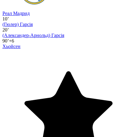
Реал Мадрид
10’
(Гюлер)
Гарсія
20’
(Александер-Арнольд)
Гарсія
90’+6
Хьойсен