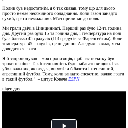
Полив був недостатнім, я б так сказав, тому що для цього
просто немає необхідного обладнання. Коли газон занадто
сухий, грати неможливо. М'яч прилипає до поля.
Ми грали двічі в Цинциннаті. Перший раз було 12-та година
дня. Другий раз було 15-та година дня, і температура на полі
була близько 45 градусів (113 градусів за Фаренгейтом). Коли
температура 45 градусів, це не дивно. Але дуже важко, хоча
доводиться грати.
Я б запропонував – моя пропозиція, щоб час початку був
трохи пізніше. Так інтенсивність буде набагато вищою. І як
уболівальник, як глядач, ви хотіли б бачити інтенсивний,
агресивний футбол. Тому, коли занадто спекотно, важко грати
в такий футбол.", – цитує Ковача
ESPN
.
відео дня