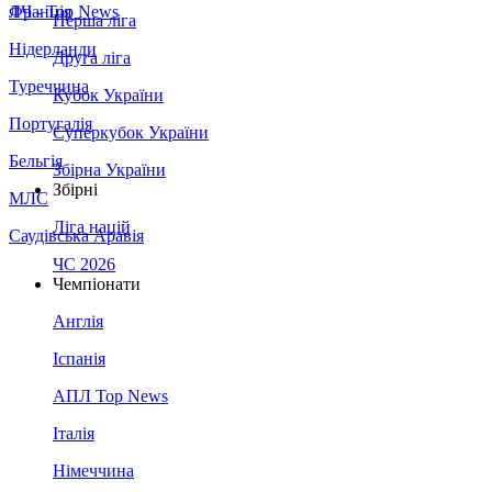
Франція
ЛЧ - Top News
Перша ліга
Нідерланди
Друга ліга
Туреччина
Кубок України
Португалія
Суперкубок України
Бельгія
Збірна України
Збірні
МЛС
Ліга націй
Саудівська Аравія
ЧС 2026
Чемпіонати
Англія
Іспанія
АПЛ Top News
Італія
Німеччина