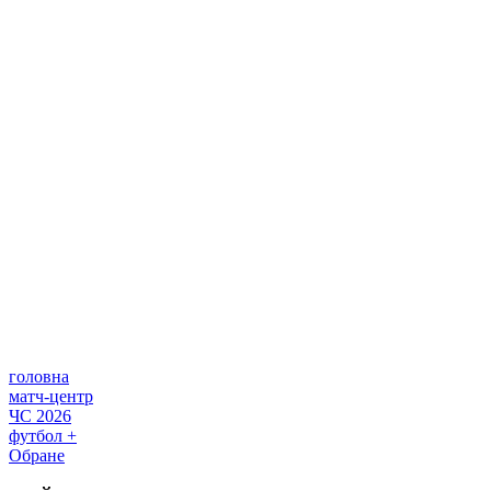
головна
матч-центр
ЧС 2026
футбол +
Обране
САЙТ ФУТБОЛ 24
Редакція
Прогнози
Політика конфіденційності
Правила
сайту
Контакти
Правила коментування
Редакційна
політика
Структура власності
Соціальні мережі
facebook
x
youtube
instagram
telegram
viber
УКРАЇНА