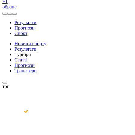
+
1
обране
Результати
Прогнози
Спорт
Новини спорту
Результати
Турніри
Статті
Прогнози
Трансфери
топ