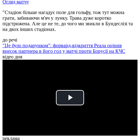
Огляд матчу
"Стадіон більше нагадує поле для гольфу, тож тут можна
грати, забиваючи м'яч у лунку. Трава дуже коротко
підстрижена. Але це не те, до чого ми звикли в Бундеслізі та
на двох інших стадіонах.
до речі
"Це було подарунком": форвард-відкриття Реала оцінив
внесок партнера в його гол у матчі проти Борусії на КЧС
відео дня
Play
Video
реклама