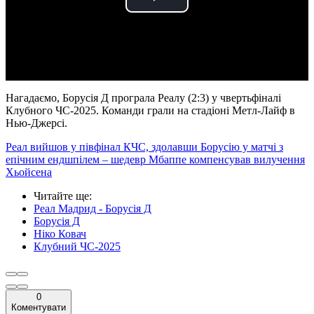
Play
Video
Нагадаємо, Борусія Д програла Реалу (2:3) у чвертьфіналі
Клубного ЧС-2025. Команди грали на стадіоні Метл-Лайф в
Нью-Джерсі.
Реал вийшов у півфінал КЧС, здолавши Борусію у матчі з
епічним ендшпілем – шедевр Мбаппе компенсував вилучення
Хьойсена
Читайте ще
:
Реал Мадрид - Борусія Д
Борусія Д
Ніко Ковач
Клубний ЧС-2025
0
Коментувати