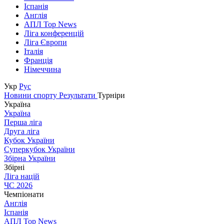
Іспанія
Англія
АПЛ Top News
Ліга конференцій
Ліга Європи
Італія
Франція
Німеччина
Укр
Рус
Новини спорту
Результати
Турніри
Україна
Україна
Перша ліга
Друга ліга
Кубок України
Суперкубок України
Збірна України
Збірні
Ліга націй
ЧС 2026
Чемпіонати
Англія
Іспанія
АПЛ Top News