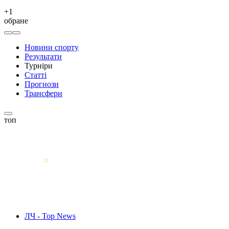
+
1
обране
Новини спорту
Результати
Турніри
Статті
Прогнози
Трансфери
топ
ЛЧ - Top News