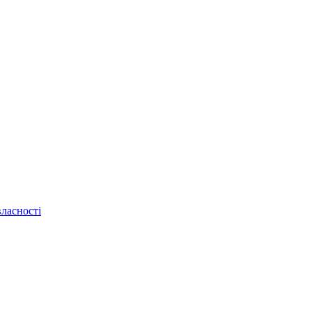
ласності