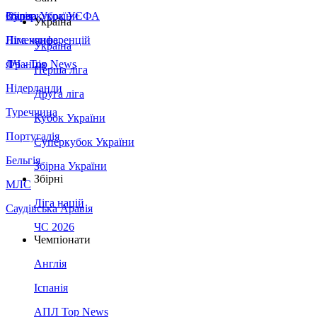
Збірна України
Італія
Суперкубок УЄФА
Україна
Німеччина
Ліга конференцій
Україна
Франція
ЛЧ - Top News
Перша ліга
Нідерланди
Друга ліга
Туреччина
Кубок України
Португалія
Суперкубок України
Бельгія
Збірна України
Збірні
МЛС
Ліга націй
Саудівська Аравія
ЧС 2026
Чемпіонати
Англія
Іспанія
АПЛ Top News