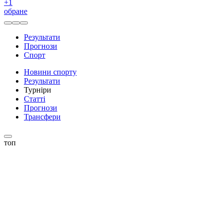
+
1
обране
Результати
Прогнози
Спорт
Новини спорту
Результати
Турніри
Статті
Прогнози
Трансфери
топ