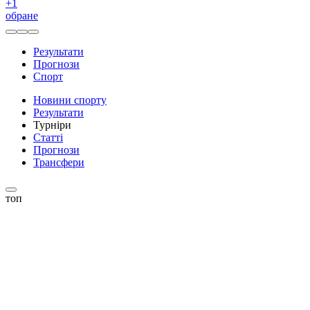
+
1
обране
Результати
Прогнози
Спорт
Новини спорту
Результати
Турніри
Статті
Прогнози
Трансфери
топ