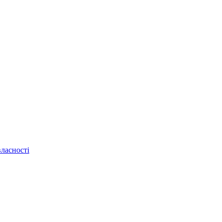
ласності