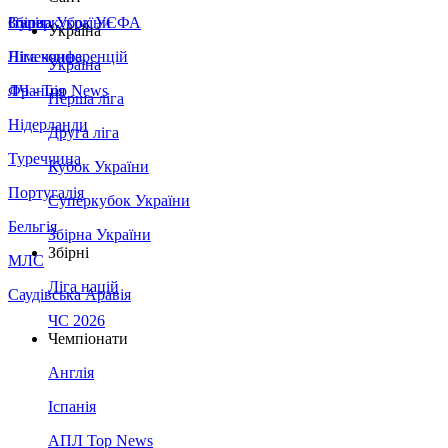
Збірна України
Італія
Суперкубок УЄФА
Україна
Німеччина
Ліга конференцій
Україна
Франція
ЛЧ - Top News
Перша ліга
Нідерланди
Друга ліга
Туреччина
Кубок України
Португалія
Суперкубок України
Бельгія
Збірна України
Збірні
МЛС
Ліга націй
Саудівська Аравія
ЧС 2026
Чемпіонати
Англія
Іспанія
АПЛ Top News