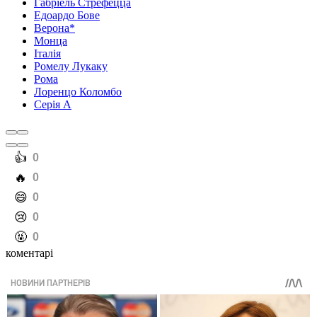
Габріель Стрефецца
Едоардо Бове
Верона*
Монца
Італія
Ромелу Лукаку
Рома
Лоренцо Коломбо
Серія А
️👍
0
️🔥
0
️😄
0
️😢
0
️🤬
0
коментарі