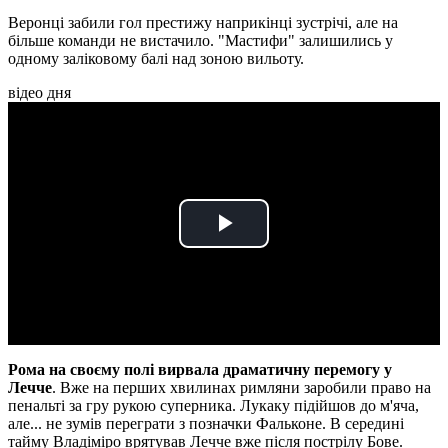
Веронці забили гол престижу наприкінці зустрічі, але на
більше команди не вистачило. "Мастифи" залишились у
одному заліковому балі над зоною вильоту.
відео дня
Play
Video
Рома на своєму полі вирвала драматичну перемогу у
Лечче
. Вже на перших хвилинах римляни заробили право на
пенальті за гру рукою суперника. Лукаку підійшов до м'яча,
але... не зумів переграти з позначки Фальконе. В середині
тайму Владіміро врятував Лечче вже після пострілу Бове.