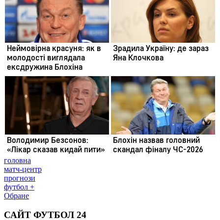
головна
матч-центр
прогнози
футбол +
Обране
САЙТ ФУТБОЛ 24