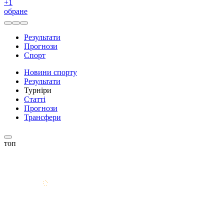
+
1
обране
Результати
Прогнози
Спорт
Новини спорту
Результати
Турніри
Статті
Прогнози
Трансфери
топ