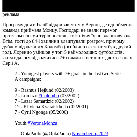
реклама
Програму дня в Італії відкривав матч у Вероні, де однойменна
команда приймала Монцу. Господарі не знали перемог
протягом восьми турів поспіль, тож нічия їх не влаштовувала.
Втім, гості до 84-ї хвилини влаштували розгром, причому
дублем відзначився Коломбо (особливо ефектним був другий
гол). Лоренцо увійшов у топ-5 наймолодших футболістів,
яким вдалося відзначитись 7+ голами в останніх двох сезонах
Серії А.
7 - Youngest players with 7+ goals in the last two Serie
A campaigns:
9 - Rasmus Højlund (02/2003)
7 - Lorenzo
#Colombo
(03/2002)
7 - Lazar Samardzic (02/2002)
15 - Khvicha Kvaratskhelia (02/2001)
7 - Cyril Ngonge (05/2000)
Youth.
#VeronaMonza
— OptaPaolo (@OptaPaolo)
November 5, 2023