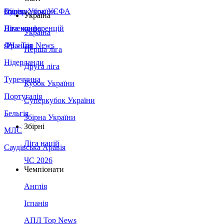
Збірна України
Італія
Суперкубок УЄФА
Україна
Німеччина
Ліга конференцій
Україна
Франція
ЛЧ - Top News
Перша ліга
Нідерланди
Друга ліга
Туреччина
Кубок України
Португалія
Суперкубок України
Бельгія
Збірна України
Збірні
МЛС
Ліга націй
Саудівська Аравія
ЧС 2026
Чемпіонати
Англія
Іспанія
АПЛ Top News