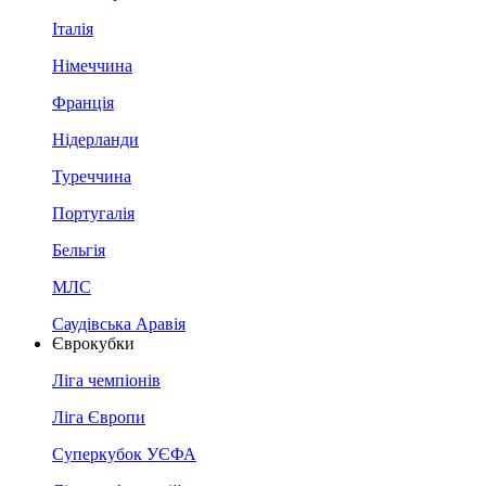
Італія
Німеччина
Франція
Нідерланди
Туреччина
Португалія
Бельгія
МЛС
Саудівська Аравія
Єврокубки
Ліга чемпіонів
Ліга Європи
Суперкубок УЄФА