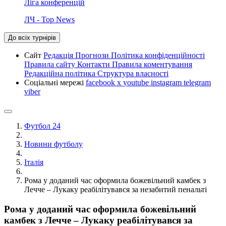
Ліга конференцій
ЛЧ - Top News
До всіх турнірів
Сайт
Редакція
Прогнози
Політика конфіденційності
Правила сайту
Контакти
Правила коментування
Редакційна політика
Структура власності
Соціальні мережі
facebook
x
youtube
instagram
telegram
viber
Футбол 24
Новини футболу
Італія
Рома у доданий час оформила божевільний камбек з
Лечче – Лукаку реабілітувався за незабитий пенальті
Рома у доданий час оформила божевільний
камбек з Лечче – Лукаку реабілітувався за