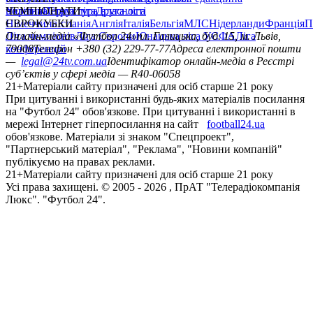
політика
Україна
ЧЕМПІОНАТИ
Перша ліга
Структура власності
Друга ліга
Німеччина
ЄВРОКУБКИ
Іспанія
Англія
Італія
Бельгія
МЛС
Нідерланди
Франція
П
Ліга чемпіонів
Онлайн-медіа «Футбол 24»
Ліга Європи
Юнацька ліга УЄФА
пл. Галицька, буд. 15, м. Львів,
Ліга
конференцій
79008
Телефон +380 (32) 229-77-77
Адреса електронної пошти
—
legal@24tv.com.ua
Ідентифікатор онлайн-медіа в Реєстрі
суб’єктів у сфері медіа — R40-06058
21+
Матеріали сайту призначені для осіб старше 21 року
При цитуванні і використанні будь-яких матеріалів посилання
на "Футбол 24" обов'язкове. При цитуванні і використанні в
мережі Інтернет гіперпосилання на сайт
football24.ua
обов'язкове. Матеріали зі знаком "Спецпроект",
"Партнерський матеріал", "Реклама", "Новини компаній"
публікуємо на правах реклами.
21+
Матеріали сайту призначені для осіб старше 21 року
Усi права захищенi. © 2005 -
2026
, ПрАТ "Телерадіокомпанія
Люкс". "Футбол 24".