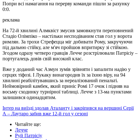
Попри всі намагання на перерву команди пішли за рахунку
0:0.
реклама
На 72-й хвилині Алмквіст змусив замовкнути переповнений
Стадіо Олімпіко – настільки несподіваним став гол у ворота
римлян. За трохи Стрефецца міг добивати Рому, закручуючи
під дальню стійку, але м'яч пройшов впритирку зі стійкою.
Згодом одразу четверо гравців Лечче розстрілювали Патрісіу –
португалець довів свій високий клас.
Вже у доданий час Азмун зумів зрівняти і запалити надію у
серцях тіфозі. І Лукаку винагородив їх за їхню віру, на 94
хвилині реабілітувавшись за нереалізований пенальті.
Неймовірний камбек, який приніс Ромі 17 очок і підняв на
восьму сходинку турнірної таблиці. Лечче з 13-ма пунктами
залишився одинадцятим.
Інтер на виїзді здолав Аталанту і закріпився на вершині Серії
А – Лаутаро забив вже 12-й гол у сезоні
Читайте ще
:
Лечче
Руй Патрісіу