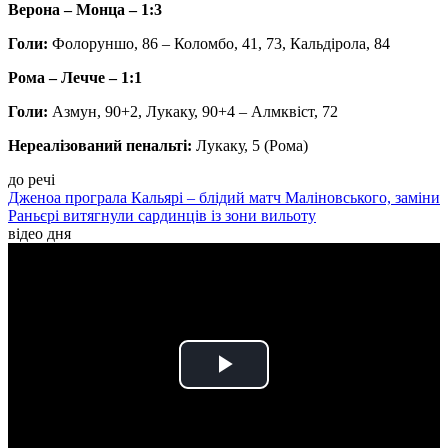
Верона – Монца – 1:3
Голи:
Фолоруншо, 86 – Коломбо, 41, 73, Кальдірола, 84
Рома – Лечче – 1:1
Голи:
Азмун, 90+2, Лукаку, 90+4 – Алмквіст, 72
Нереалізований пенальті:
Лукаку, 5 (Рома)
до речі
Дженоа програла Кальярі – блідий матч Маліновського, заміни
Раньєрі витягнули сардинців із зони вильоту
відео дня
Play
Video