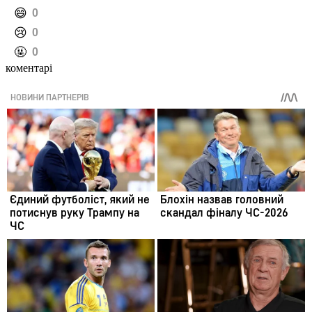
️😄
0
️😢
0
️🤬
0
коментарі