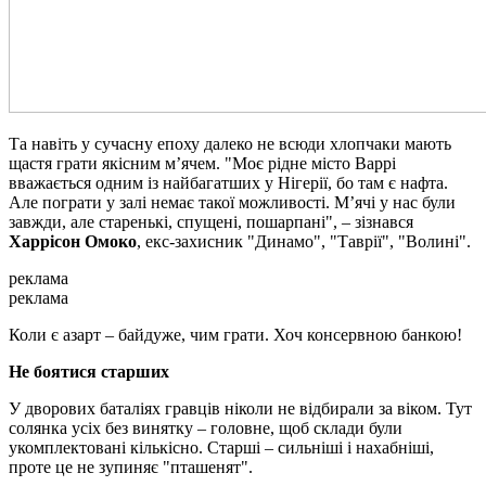
Та навіть у сучасну епоху далеко не всюди хлопчаки мають
щастя грати якісним м’ячем. "Моє рідне місто Варрі
вважається одним із найбагатших у Нігерії, бо там є нафта.
Але пограти у залі немає такої можливості. М’ячі у нас були
завжди, але старенькі, спущені, пошарпані", – зізнався
Харрісон Омоко
, екс-захисник "Динамо", "Таврії", "Волині".
реклама
реклама
Коли є азарт – байдуже, чим грати. Хоч консервною банкою!
Не боятися старших
У дворових баталіях гравців ніколи не відбирали за віком. Тут
солянка усіх без винятку – головне, щоб склади були
укомплектовані кількісно. Старші – сильніші і нахабніші,
проте це не зупиняє "пташенят".