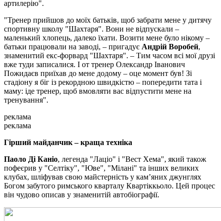
артилерію".
"Тренер прийшов до моїх батьків, щоб забрати мене у дитячу
спортивну школу "Шахтаря". Вони не відпускали –
маленький хлопець, далеко їхати. Возити мене було нікому –
батьки працювали на заводі, – пригадує
Андрій Воробей
,
знаменитий екс-форвард "Шахтаря". – Тим часом всі мої друзі
вже туди записалися. І от тренер Олександр Іванович
Пожидаєв приїхав до мене додому – оце момент був! Зі
стадіону я біг із рекордною швидкістю – попередити тата і
маму: іде тренер, щоб вмовляти вас відпустити мене на
тренування".
реклама
реклама
Гірший майданчик – краща техніка
Паоло Ді Каніо
, легенда "Лаціо" і "Вест Хема", який також
пофеєрив у "Селтіку", "Юве", "Мілані" та інших великих
клубах, шліфував свою майстерність у кам’яних джунглях
Богом забутого римського кварталу Квартіккьоло. Цей процес
він чудово описав у знаменитій автобіографії.