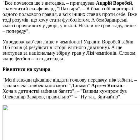
"Все почалося ще з дитсадка, – пригадував
Андрій Воробей
,
знаменитий екс-форвард "Шахтаря". – Я брав собі воротаря і
одного польового гравця, а всіх інших ставив проти себе. Вже
тоді розумів, що хочу стати футболістом. А бомбардирські
якості проявилися у дворі, у школі. Ніколи не грав ззаду, лише
– попереду".
Упродовж кар’єри лише у чемпіонаті України Воробей забив
105 голів (4 результат в історії елітного дивізіону). А ще
виступав за національну збірну, грав у Лізі чемпіонів. Словом,
якщо футбол – то з дитсадка.
Рівнятися на кумира
"Мені завжди цікавіше віддати гольову передачу, ніж забити, –
зізнався екс-хавбек київського "Динамо"
Артем Яшкін
. –
Хоча в дитинстві забивав багато". – "Вашим кумиром був
Олександр Заваров, правильно?" – "Ну так. Звичайно".