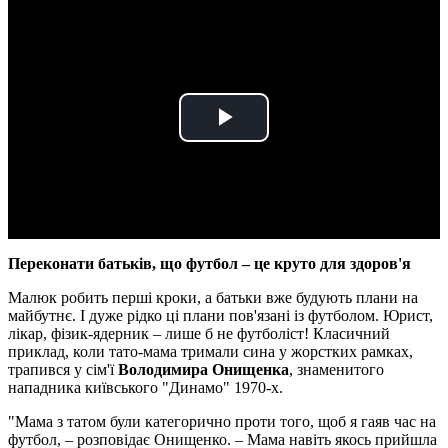
Play
Video
Переконати батьків, що футбол – це круто для здоров'я
Малюк робить перші кроки, а батьки вже будують плани на
майбутнє. І дуже рідко ці плани пов'язані із футболом. Юрист,
лікар, фізик-ядерник – лише б не футболіст! Класичний
приклад, коли тато-мама тримали сина у жорстких рамках,
трапився у сім'ї
Володимира Онищенка
, знаменитого
нападника київського "Динамо" 1970-х.
"Мама з татом були категорично проти того, щоб я гаяв час на
футбол, – розповідає Онищенко. – Мама навіть якось прийшла