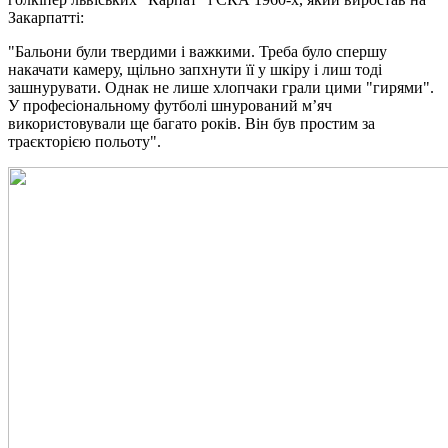
Закарпатті:
"Бальони були твердими і важкими. Треба було спершу
накачати камеру, щільно запхнути її у шкіру і лиш тоді
зашнурувати. Однак не лише хлопчаки грали цими "гирями".
У професіональному футболі шнурований м’яч
використовували ще багато років. Він був простим за
траєкторією польоту".