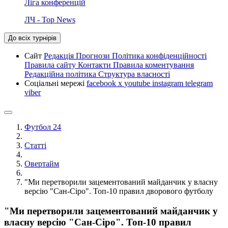
Ліга конференцій
ЛЧ - Top News
До всіх турнірів
Сайт
Редакція
Прогнози
Політика конфіденційності
Правила сайту
Контакти
Правила коментування
Редакційна політика
Структура власності
Соціальні мережі
facebook
x
youtube
instagram
telegram
viber
Футбол 24
Статті
Овертайм
"Ми перетворили зацементований майданчик у власну
версію "Сан-Сіро". Топ-10 правил дворового футболу
"Ми перетворили зацементований майданчик у
власну версію "Сан-Сіро". Топ-10 правил