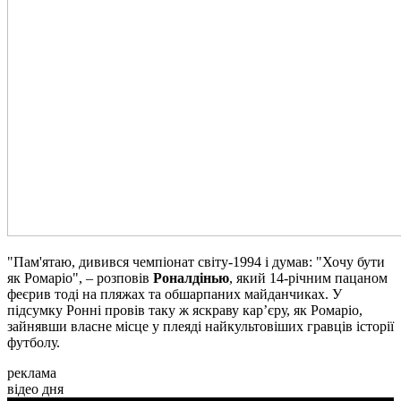
"Пам'ятаю, дивився чемпіонат світу-1994 і думав: "Хочу бути
як Ромаріо", – розповів
Роналдінью
, який 14-річним пацаном
феєрив тоді на пляжах та обшарпаних майданчиках. У
підсумку Ронні провів таку ж яскраву кар’єру, як Ромаріо,
зайнявши власне місце у плеяді найкультовіших гравців історії
футболу.
реклама
відео дня