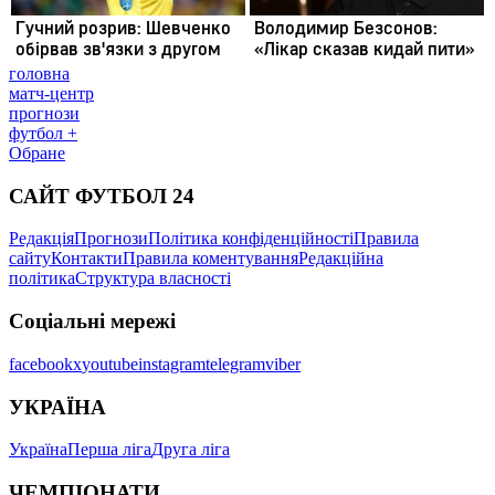
головна
матч-центр
прогнози
футбол +
Обране
САЙТ ФУТБОЛ 24
Редакція
Прогнози
Політика конфіденційності
Правила
сайту
Контакти
Правила коментування
Редакційна
політика
Структура власності
Соціальні мережі
facebook
x
youtube
instagram
telegram
viber
УКРАЇНА
Україна
Перша ліга
Друга ліга
ЧЕМПІОНАТИ