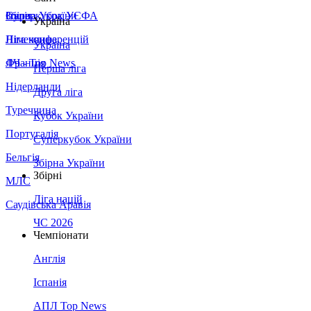
Збірна України
Італія
Суперкубок УЄФА
Україна
Німеччина
Ліга конференцій
Україна
Франція
ЛЧ - Top News
Перша ліга
Нідерланди
Друга ліга
Туреччина
Кубок України
Португалія
Суперкубок України
Бельгія
Збірна України
Збірні
МЛС
Ліга націй
Саудівська Аравія
ЧС 2026
Чемпіонати
Англія
Іспанія
АПЛ Top News