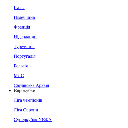
Італія
Німеччина
Франція
Нідерланди
Туреччина
Португалія
Бельгія
МЛС
Саудівська Аравія
Єврокубки
Ліга чемпіонів
Ліга Європи
Суперкубок УЄФА