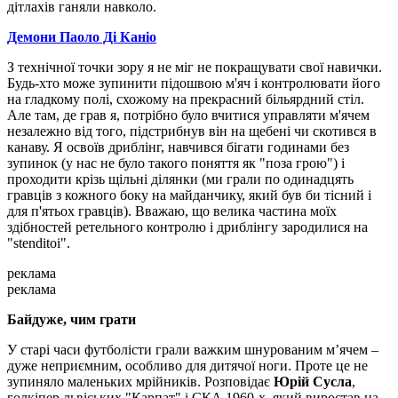
дітлахів ганяли навколо.
Демони Паоло Ді Каніо
З технічної точки зору я не міг не покращувати свої навички.
Будь-хто може зупинити підошвою м'яч і контролювати його
на гладкому полі, схожому на прекрасний більярдний стіл.
Але там, де грав я, потрібно було вчитися управляти м'ячем
незалежно від того, підстрибнув він на щебені чи скотився в
канаву. Я освоїв дриблінг, навчився бігати годинами без
зупинок (у нас не було такого поняття як "поза грою") і
проходити крізь щільні ділянки (ми грали по одинадцять
гравців з кожного боку на майданчику, який був би тісний і
для п'ятьох гравців). Вважаю, що велика частина моїх
здібностей ретельного контролю і дриблінгу зародилися на
"stenditoi".
реклама
реклама
Байдуже, чим грати
У старі часи футболісти грали важким шнурованим м’ячем –
дуже неприємним, особливо для дитячої ноги. Проте це не
зупиняло маленьких мрійників. Розповідає
Юрій Сусла
,
голкіпер львіських "Карпат" і СКА 1960-х, який виростав на