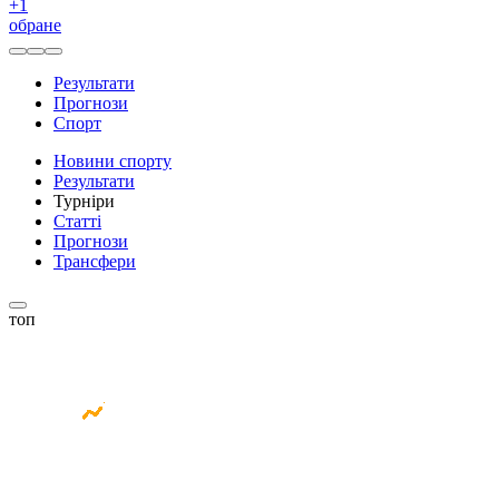
+
1
обране
Результати
Прогнози
Спорт
Новини спорту
Результати
Турніри
Статті
Прогнози
Трансфери
топ