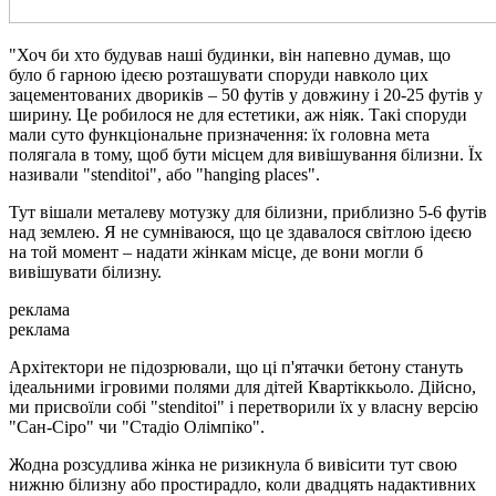
"Хоч би хто будував наші будинки, він напевно думав, що
було б гарною ідеєю розташувати споруди навколо цих
зацементованих двориків – 50 футів у довжину і 20-25 футів у
ширину. Це робилося не для естетики, аж ніяк. Такі споруди
мали суто функціональне призначення: їх головна мета
полягала в тому, щоб бути місцем для вивішування білизни. Їх
називали "stenditoi", або "hanging places".
Тут вішали металеву мотузку для білизни, приблизно 5-6 футів
над землею. Я не сумніваюся, що це здавалося світлою ідеєю
на той момент – надати жінкам місце, де вони могли б
вивішувати білизну.
реклама
реклама
Архітектори не підозрювали, що ці п'ятачки бетону стануть
ідеальними ігровими полями для дітей Квартіккьоло. Дійсно,
ми присвоїли собі "stenditoi" і перетворили їх у власну версію
"Сан-Сіро" чи "Стадіо Олімпіко".
Жодна розсудлива жінка не ризикнула б вивісити тут свою
нижню білизну або простирадло, коли двадцять надактивних