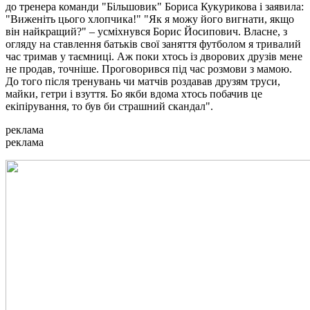
до тренера команди "Більшовик" Бориса Кукурикова і заявила:
"Виженіть цього хлопчика!" "Як я можу його вигнати, якщо
він найкращий?" – усміхнувся Борис Йосипович. Власне, з
огляду на ставлення батьків свої заняття футболом я тривалий
час тримав у таємниці. Аж поки хтось із дворових друзів мене
не продав, точніше. Проговорився під час розмови з мамою.
До того після тренувань чи матчів роздавав друзям труси,
майки, гетри і взуття. Бо якби вдома хтось побачив це
екіпірування, то був би страшний скандал".
реклама
реклама