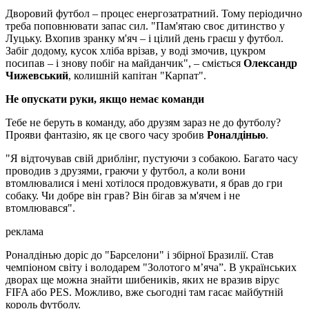
Дворовий футбол – процес енергозатратний. Тому періодично
треба поповнювати запас сил. "Пам'ятаю своє дитинство у
Луцьку. Вхопив зранку м'яч – і цілий день граєш у футбол.
Забіг додому, кусок хліба врізав, у воді змочив, цукром
посипав – і знову побіг на майданчик", – сміється
Олександр
Чижевський
, колишній капітан "Карпат".
Не опускати руки, якщо немає команди
Тебе не беруть в команду, або друзям зараз не до футболу?
Прояви фантазію, як це свого часу зробив
Роналдінью
.
"Я відточував свій дриблінг, пустуючи з собакою. Багато часу
проводив з друзями, граючи у футбол, а коли вони
втомлювалися і мені хотілося продовжувати, я брав до гри
собаку. Чи добре він грав? Він бігав за м'ячем і не
втомлювався".
реклама
Роналдінью доріс до "Барселони" і збірної Бразилії. Став
чемпіоном світу і володарем "Золотого м’яча”. В українських
дворах ще можна знайти шибеників, яких не вразив вірус
FIFA або PES. Можливо, вже сьогодні там гасає майбутній
король футболу.