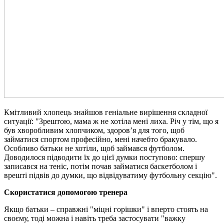
Кмітливий хлопець знайшов геніальне вирішення складної
ситуації: "Зрештою, мама ж не хотіла мені лиха. Річ у тім, що я
був хворобливим хлопчиком, здоров’я для того, щоб
займатися спортом професійно, мені начебто бракувало.
Особливо батьки не хотіли, щоб займався футболом.
Доводилося підводити їх до цієї думки поступово: спершу
записався на теніс, потім почав займатися баскетболом і
врешті підвів до думки, що відвідуватиму футбольну секцію".
Скористатися допомогою тренера
Якщо батьки – справжні "міцні горішки" і вперто стоять на
своєму, тоді можна і навіть треба застосувати "важку