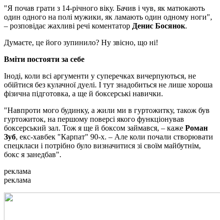
"Я почав грати з 14-річного віку. Бачив і чув, як матюкають
один одного на полі мужики, як ламають один одному ноги",
– розповідає жахливі речі коментатор
Денис Босянок
.
Думаєте, це його зупинило? Ну звісно, що ні!
Вміти постояти за себе
Іноді, коли всі аргументи у суперечках вичерпуються, не
обійтися без кулачної дуелі. І тут знадобиться не лише хороша
фізична підготовка, а ще й боксерські навички.
"Навпроти мого будинку, а жили ми в гуртожитку, також був
гуртожиток, на першому поверсі якого функціонував
боксерський зал. Тож я ще й боксом займався, – каже
Роман
Зуб
, екс-хавбек "Карпат" 90-х. – Але коли почали створювати
спецкласи і потрібно було визначитися зі своїм майбутнім,
бокс я занедбав".
реклама
реклама