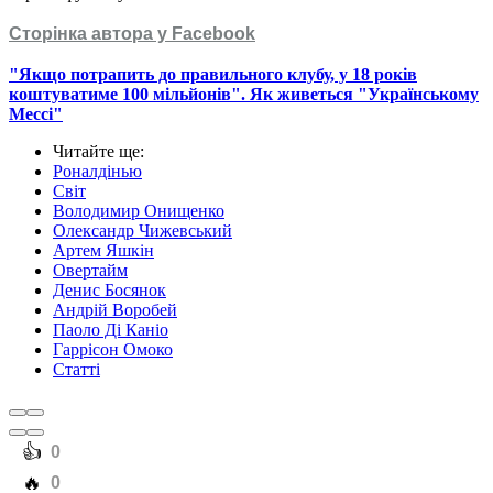
Сторінка автора у Facebook
"Якщо потрапить до правильного клубу, у 18 років
коштуватиме 100 мільйонів". Як живеться "Українському
Мессі"
Читайте ще
:
Роналдінью
Світ
Володимир Онищенко
Олександр Чижевський
Артем Яшкін
Овертайм
Денис Босянок
Андрій Воробей
Паоло Ді Каніо
Гаррісон Омоко
Статті
️👍
0
️🔥
0