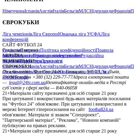
Німеччина
Іспанія
Англія
Італія
Бельгія
МЛС
Нідерланди
Франція
П
ЄВРОКУБКИ
Ліга чемпіонів
Ліга Європи
Юнацька ліга УЄФА
Ліга
конференцій
САЙТ ФУТБОЛ 24
Редакція
Соціальні мережі
Прогнози
Політика конфіденційності
Правила
сайту
facebook
УКРАЇНА
Контакти
x
youtube
Правила коментування
instagram
telegram
viber
Редакційна
політика
Україна
ЧЕМПІОНАТИ
Перша ліга
Структура власності
Друга ліга
Німеччина
ЄВРОКУБКИ
Іспанія
Англія
Італія
Бельгія
МЛС
Нідерланди
Франція
П
Ліга чемпіонів
Онлайн-медіа «Футбол 24»
Ліга Європи
Юнацька ліга УЄФА
пл. Галицька, буд. 15, м. Львів,
Ліга
конференцій
79008
Телефон +380 (32) 229-77-77
Адреса електронної пошти
—
legal@24tv.com.ua
Ідентифікатор онлайн-медіа в Реєстрі
суб’єктів у сфері медіа — R40-06058
21+
Матеріали сайту призначені для осіб старше 21 року
При цитуванні і використанні будь-яких матеріалів посилання
на "Футбол 24" обов'язкове. При цитуванні і використанні в
мережі Інтернет гіперпосилання на сайт
football24.ua
обов'язкове. Матеріали зі знаком "Спецпроект",
"Партнерський матеріал", "Реклама", "Новини компаній"
публікуємо на правах реклами.
21+
Матеріали сайту призначені для осіб старше 21 року