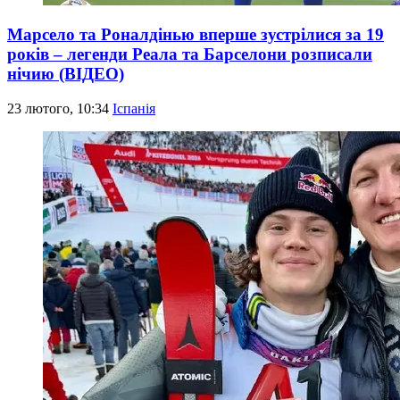
Марсело та Роналдінью вперше зустрілися за 19
років – легенди Реала та Барселони розписали
нічию (ВІДЕО)
23 лютого, 10:34
Іспанія