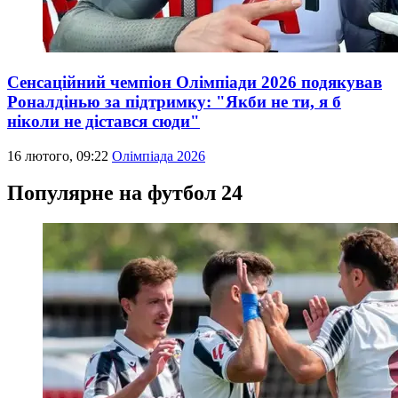
Сенсаційний чемпіон Олімпіади 2026 подякував
Роналдінью за підтримку: "Якби не ти, я б
ніколи не дістався сюди"
16 лютого, 09:22
Олімпіада 2026
Популярне на футбол 24