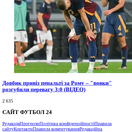
Довбик привіз пенальті за Рому – "вовки"
розгубили перевагу 3:0 (ВІДЕО)
2 635
САЙТ ФУТБОЛ 24
Редакція
Прогнози
Політика конфіденційності
Правила
сайту
Контакти
Правила коментування
Редакційна