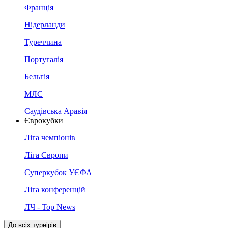
Франція
Нідерланди
Туреччина
Португалія
Бельгія
МЛС
Саудівська Аравія
Єврокубки
Ліга чемпіонів
Ліга Європи
Суперкубок УЄФА
Ліга конференцій
ЛЧ - Top News
До всіх турнірів