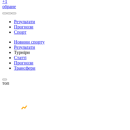
+
1
обране
Результати
Прогнози
Спорт
Новини спорту
Результати
Турніри
Статті
Прогнози
Трансфери
топ