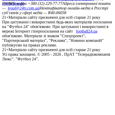
конференцій
79008
Телефон +380 (32) 229-77-77
Адреса електронної пошти
—
legal@24tv.com.ua
Ідентифікатор онлайн-медіа в Реєстрі
суб’єктів у сфері медіа — R40-06058
21+
Матеріали сайту призначені для осіб старше 21 року
При цитуванні і використанні будь-яких матеріалів посилання
на "Футбол 24" обов'язкове. При цитуванні і використанні в
мережі Інтернет гіперпосилання на сайт
football24.ua
обов'язкове. Матеріали зі знаком "Спецпроект",
"Партнерський матеріал", "Реклама", "Новини компаній"
публікуємо на правах реклами.
21+
Матеріали сайту призначені для осіб старше 21 року
Усi права захищенi. © 2005 -
2026
, ПрАТ "Телерадіокомпанія
Люкс". "Футбол 24".