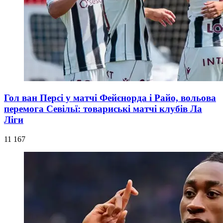
Гол ван Персі у матчі Фейєнорда і Райо, вольова
перемога Севільї: товариські матчі клубів Ла
Ліги
11 167