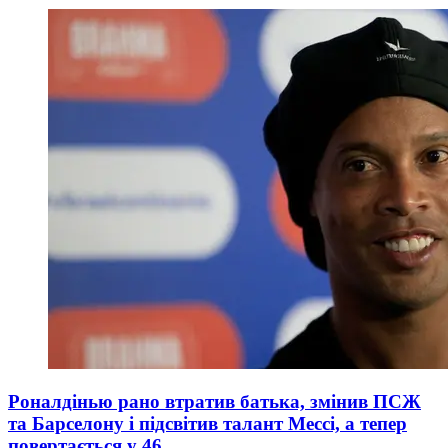
Роналдінью рано втратив батька, змінив ПСЖ
та Барселону і підсвітив талант Мессі, а тепер
повертається у 46