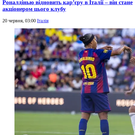
Роналдінью відновить кар’єру в Італії – він стане
акціонером цього клубу
20 червня, 03:00
Італія