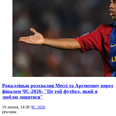
Роналдінью розхвалив Мессі та Аргентину перед
фіналом ЧС-2026: "Це той футбол, який я
люблю дивитися"
19 липня, 14:38
ЧС 2026
реклама