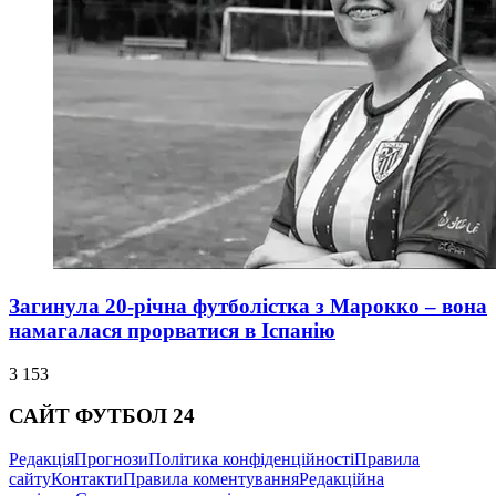
Загинула 20-річна футболістка з Марокко – вона
намагалася прорватися в Іспанію
3 153
САЙТ ФУТБОЛ 24
Редакція
Прогнози
Політика конфіденційності
Правила
сайту
Контакти
Правила коментування
Редакційна