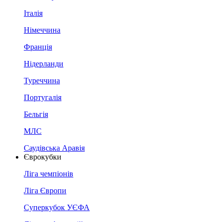
Італія
Німеччина
Франція
Нідерланди
Туреччина
Португалія
Бельгія
МЛС
Саудівська Аравія
Єврокубки
Ліга чемпіонів
Ліга Європи
Суперкубок УЄФА