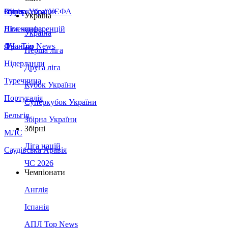
Збірна України
Італія
Суперкубок УЄФА
Україна
Німеччина
Ліга конференцій
Україна
Франція
ЛЧ - Top News
Перша ліга
Нідерланди
Друга ліга
Туреччина
Кубок України
Португалія
Суперкубок України
Бельгія
Збірна України
Збірні
МЛС
Ліга націй
Саудівська Аравія
ЧС 2026
Чемпіонати
Англія
Іспанія
АПЛ Top News