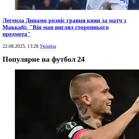
Легенда Динамо розніс гравця киян за матч з
Маккабі: "Він мав вигляд стороннього
предмета"
22.08.2025, 13:28
Україна
Популярне на футбол 24