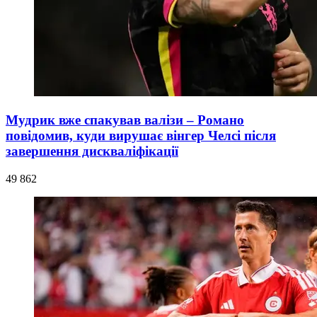
Мудрик вже спакував валізи – Романо
повідомив, куди вирушає вінгер Челсі після
завершення дискваліфікації
49 862