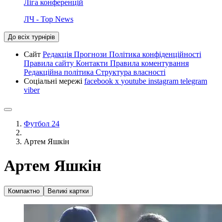
Ліга конференцій
ЛЧ - Top News
До всіх турнірів
Сайт
Редакція
Прогнози
Політика конфіденційності
Правила сайту
Контакти
Правила коментування
Редакційна політика
Структура власності
Соціальні мережі
facebook
x
youtube
instagram
telegram
viber
Футбол 24
Артем Яшкін
Артем Яшкін
Компактно
Великі картки