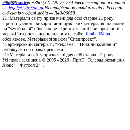
конференцій
79008
Телефон +380 (32) 229-77-77
Адреса електронної пошти
—
legal@24tv.com.ua
Ідентифікатор онлайн-медіа в Реєстрі
суб’єктів у сфері медіа — R40-06058
21+
Матеріали сайту призначені для осіб старше 21 року
При цитуванні і використанні будь-яких матеріалів посилання
на "Футбол 24" обов'язкове. При цитуванні і використанні в
мережі Інтернет гіперпосилання на сайт
football24.ua
обов'язкове. Матеріали зі знаком "Спецпроект",
"Партнерський матеріал", "Реклама", "Новини компаній"
публікуємо на правах реклами.
21+
Матеріали сайту призначені для осіб старше 21 року
Усi права захищенi. © 2005 -
2026
, ПрАТ "Телерадіокомпанія
Люкс". "Футбол 24".