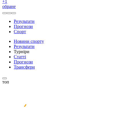
+
1
обране
Результати
Прогнози
Спорт
Новини спорту
Результати
Турніри
Статті
Прогнози
Трансфери
топ