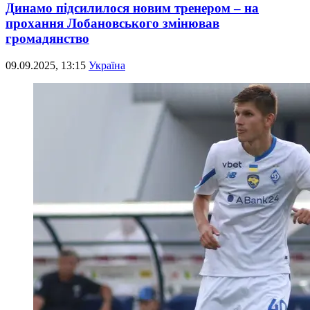
Динамо підсилилося новим тренером – на
прохання Лобановського змінював
громадянство
09.09.2025, 13:15
Україна