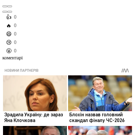
️👍
0
️🔥
0
️😄
0
️😢
0
️🤬
0
коментарі