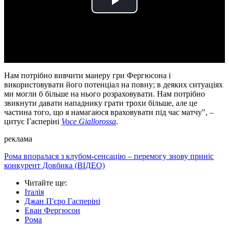
Play
Video
Нам потрібно вивчити манеру гри Фергюсона і
використовувати його потенціал на повну; в деяких ситуаціях
ми могли б більше на нього розраховувати. Нам потрібно
звикнути давати нападнику грати трохи більше, але це
частина того, що я намагаюся враховувати під час матчу", –
цитує Гасперіні
Voce Giallorossa
.
реклама
Рома впоралася з клубом-сенсацію – перемогу знову приніс
конкурент Довбика (ВІДЕО)
Читайте ще
:
Італія
Джан П'єро Гасперіні
Еван Фергюсон
Рома