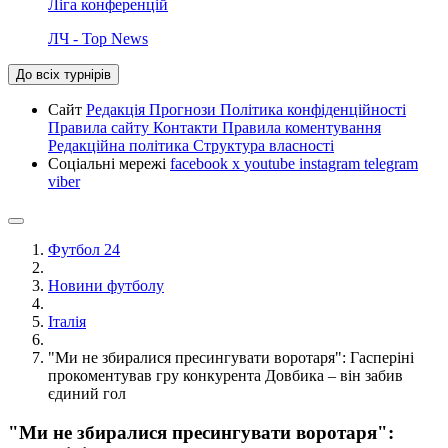
Ліга конференцій
ЛЧ - Top News
До всіх турнірів
Сайт
Редакція
Прогнози
Політика конфіденційності
Правила сайту
Контакти
Правила коментування
Редакційна політика
Структура власності
Соціальні мережі
facebook
x
youtube
instagram
telegram
viber
Футбол 24
Новини футболу
Італія
"Ми не збиралися пресингувати воротаря": Гасперіні
прокоментував гру конкурента Довбика – він забив
єдиний гол
"Ми не збиралися пресингувати воротаря":