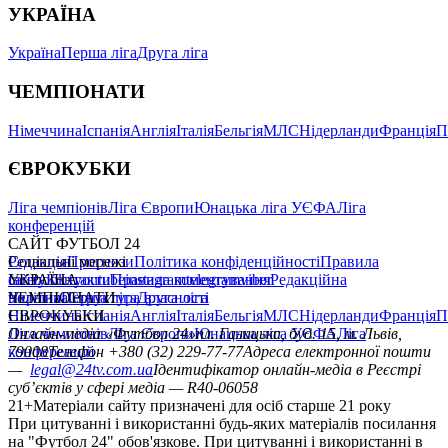
УКРАЇНА
Україна
Перша ліга
Друга ліга
ЧЕМПІОНАТИ
Німеччина
Іспанія
Англія
Італія
Бельгія
МЛС
Нідерланди
Франція
П
ЄВРОКУБКИ
Ліга чемпіонів
Ліга Європи
Юнацька ліга УЄФА
Ліга
конференцій
САЙТ ФУТБОЛ 24
Редакція
Соціальні мережі
Прогнози
Політика конфіденційності
Правила
сайту
facebook
УКРАЇНА
Контакти
x
youtube
Правила коментування
instagram
telegram
viber
Редакційна
політика
Україна
ЧЕМПІОНАТИ
Перша ліга
Структура власності
Друга ліга
Німеччина
ЄВРОКУБКИ
Іспанія
Англія
Італія
Бельгія
МЛС
Нідерланди
Франція
П
Ліга чемпіонів
Онлайн-медіа «Футбол 24»
Ліга Європи
Юнацька ліга УЄФА
пл. Галицька, буд. 15, м. Львів,
Ліга
конференцій
79008
Телефон +380 (32) 229-77-77
Адреса електронної пошти
—
legal@24tv.com.ua
Ідентифікатор онлайн-медіа в Реєстрі
суб’єктів у сфері медіа — R40-06058
21+
Матеріали сайту призначені для осіб старше 21 року
При цитуванні і використанні будь-яких матеріалів посилання
на "Футбол 24" обов'язкове. При цитуванні і використанні в