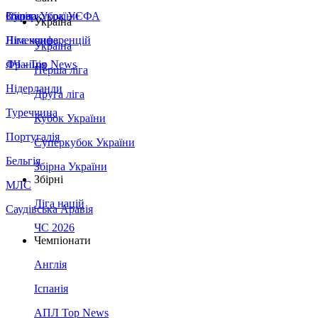
Збірна України
Італія
Суперкубок УЄФА
Україна
Німеччина
Ліга конференцій
Україна
Франція
ЛЧ - Top News
Перша ліга
Нідерланди
Друга ліга
Туреччина
Кубок України
Португалія
Суперкубок України
Бельгія
Збірна України
Збірні
МЛС
Ліга націй
Саудівська Аравія
ЧС 2026
Чемпіонати
Англія
Іспанія
АПЛ Top News