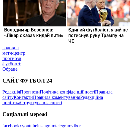
головна
матч-центр
прогнози
футбол +
Обране
САЙТ ФУТБОЛ 24
Редакція
Прогнози
Політика конфіденційності
Правила
сайту
Контакти
Правила коментування
Редакційна
політика
Структура власності
Соціальні мережі
facebook
x
youtube
instagram
telegram
viber