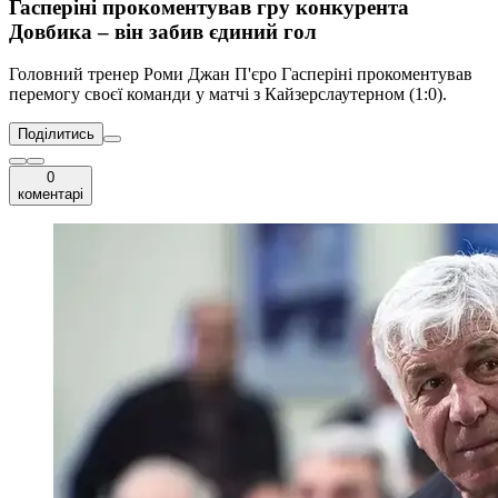
Гасперіні прокоментував гру конкурента
Довбика – він забив єдиний гол
Головний тренер Роми Джан П'єро Гасперіні прокоментував
перемогу своєї команди у матчі з Кайзерслаутерном (1:0).
Поділитись
0
коментарі