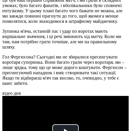
Це був наш перший справжній матч, і ми грали в складних
умовах; було багато фанатів, і вболівальники були сповнені
ентузіазму. У цьому плані багато чого бажати не можна, але
ми завжди повинні прагнути до того, щоб якомога менше
помилятися, коли знаходимося в штрафному майданчику.
Зупинка м'яча, останній пас і удар по воротах мають
вирішальне значення, і ці речі змінюють хід матчу. Коли ми
там, нам потрібно грати точніше, але ми на правильному
шляху.
Гол Фергюсона? Сьогодні ми не збиралися пресингувати
воротаря суперника. Вони багато грали через воротаря, ми –
лише зрідка, тому що це може дорого коштувати. Фергюсон –
пресингуючий нападник і вміє створювати такі ситуації.
Якщо ти відбираєш м'яч так високо, то, очевидно, у тебе є
шанс забити.
відео дня