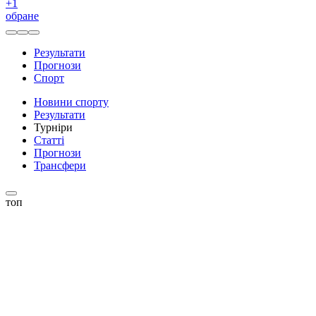
+
1
обране
Результати
Прогнози
Спорт
Новини спорту
Результати
Турніри
Статті
Прогнози
Трансфери
топ