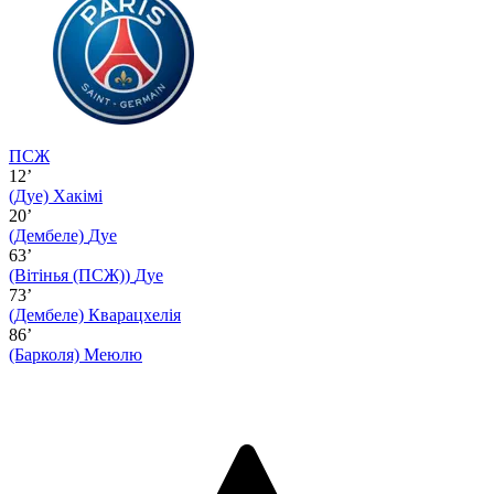
ПСЖ
12’
(Дуе)
Хакімі
20’
(Дембеле)
Дуе
63’
(Вітінья (ПСЖ))
Дуе
73’
(Дембеле)
Кварацхелія
86’
(Барколя)
Меюлю