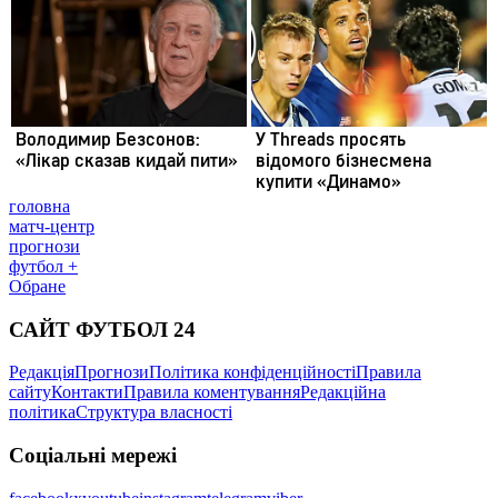
головна
матч-центр
прогнози
футбол +
Обране
САЙТ ФУТБОЛ 24
Редакція
Прогнози
Політика конфіденційності
Правила
сайту
Контакти
Правила коментування
Редакційна
політика
Структура власності
Соціальні мережі