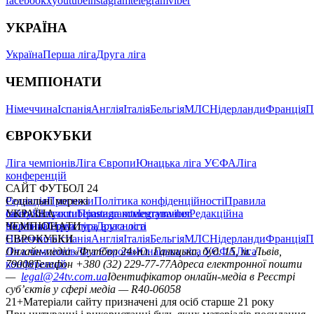
facebook
x
youtube
instagram
telegram
viber
УКРАЇНА
Україна
Перша ліга
Друга ліга
ЧЕМПІОНАТИ
Німеччина
Іспанія
Англія
Італія
Бельгія
МЛС
Нідерланди
Франція
П
ЄВРОКУБКИ
Ліга чемпіонів
Ліга Європи
Юнацька ліга УЄФА
Ліга
конференцій
САЙТ ФУТБОЛ 24
Редакція
Соціальні мережі
Прогнози
Політика конфіденційності
Правила
сайту
facebook
УКРАЇНА
Контакти
x
youtube
Правила коментування
instagram
telegram
viber
Редакційна
політика
Україна
ЧЕМПІОНАТИ
Перша ліга
Структура власності
Друга ліга
Німеччина
ЄВРОКУБКИ
Іспанія
Англія
Італія
Бельгія
МЛС
Нідерланди
Франція
П
Ліга чемпіонів
Онлайн-медіа «Футбол 24»
Ліга Європи
Юнацька ліга УЄФА
пл. Галицька, буд. 15, м. Львів,
Ліга
конференцій
79008
Телефон +380 (32) 229-77-77
Адреса електронної пошти
—
legal@24tv.com.ua
Ідентифікатор онлайн-медіа в Реєстрі
суб’єктів у сфері медіа — R40-06058
21+
Матеріали сайту призначені для осіб старше 21 року