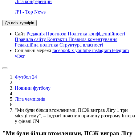
Ліга конференцій
ЛЧ - Top News
До всіх турнірів
Сайт
Редакція
Прогнози
Політика конфіденційності
Правила сайту
Контакти
Правила коментування
Редакційна політика
Структура власності
Соціальні мережі
facebook
x
youtube
instagram
telegram
viber
Футбол 24
Новини футболу
Ліга чемпіонів
"Ми були більш втомленими, ПСЖ виграв Лігу 1 три
місяці тому", – Індзагі пояснив причину розгрому Інтера
у фіналі ЛЧ
"Ми були більш втомленими, ПСЖ виграв Лігу