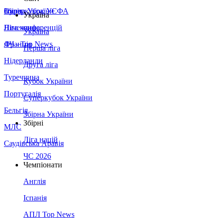
Збірна України
Італія
Суперкубок УЄФА
Україна
Німеччина
Ліга конференцій
Україна
Франція
ЛЧ - Top News
Перша ліга
Нідерланди
Друга ліга
Туреччина
Кубок України
Португалія
Суперкубок України
Бельгія
Збірна України
Збірні
МЛС
Ліга націй
Саудівська Аравія
ЧС 2026
Чемпіонати
Англія
Іспанія
АПЛ Top News