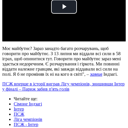
Play
Video
Моє майбутнє? Зараз занадто багато розчарувань, щоб
говорити про майбутнє. З 13 липня ми віддали всі сили в 58
іграх, щоб опинитися тут. Говорити про майбутнє зараз мені
здається недоречним. Є розчарування і гіркота. Ми повинні
віддати належне гравцям, які завжди віддавали всі сили на
полі. Я б не проміняв їх ні на кого в світі", –
заявив
Індзагі.
ПСЖ вперше в історії виграв Лігу чемпіонів, знищивши Інтер
у фіналі – Париж забив п'ять голів
Читайте ще
:
Сімоне Індзагі
Інтер
ПСЖ
Ліга чемпіонів
ПСЖ - Інтер