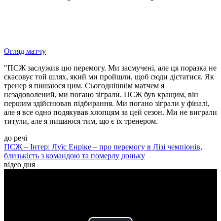
Огляд матчу
"ПСЖ заслужив цю перемогу. Ми засмучені, але ця поразка не
скасовує той шлях, який ми пройшли, щоб сюди дістатися. Як
тренер я пишаюся цим. Сьогоднішнім матчем я
незадоволений, ми погано зіграли. ПСЖ був кращим, він
першим здійснював підбирання. Ми погано зіграли у фіналі,
але я все одно подякував хлопцям за цей сезон. Ми не виграли
титули, але я пишаюся тим, що є їх тренером.
до речі
ПСЖ – Інтер: Луїс Енріке – про перемогу в Лізі чемпіонів,
близькість з командою та померлу доньку
відео дня