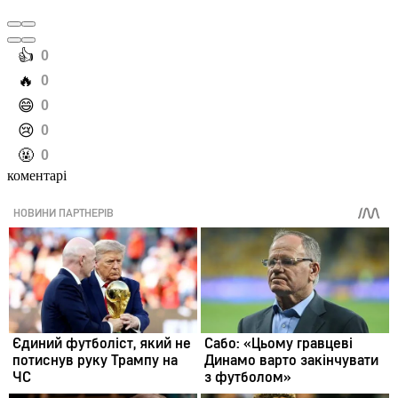
️👍
0
️🔥
0
️😄
0
️😢
0
️🤬
0
коментарі