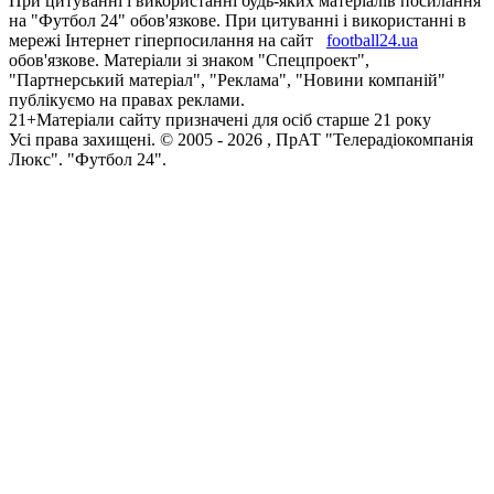
При цитуванні і використанні будь-яких матеріалів посилання
на "Футбол 24" обов'язкове. При цитуванні і використанні в
мережі Інтернет гіперпосилання на сайт
football24.ua
обов'язкове. Матеріали зі знаком "Спецпроект",
"Партнерський матеріал", "Реклама", "Новини компаній"
публікуємо на правах реклами.
21+
Матеріали сайту призначені для осіб старше 21 року
Усi права захищенi. © 2005 -
2026
, ПрАТ "Телерадіокомпанія
Люкс". "Футбол 24".