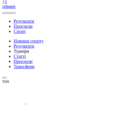
+
1
обране
Результати
Прогнози
Спорт
Новини спорту
Результати
Турніри
Статті
Прогнози
Трансфери
топ