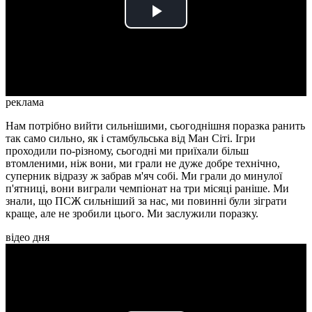
Play
Video
реклама
Нам потрібно вийти сильнішими, сьогоднішня поразка ранить
так само сильно, як і стамбульська від Ман Сіті. Ігри
проходили по-різному, сьогодні ми приїхали більш
втомленими, ніж вони, ми грали не дуже добре технічно,
суперник відразу ж забрав м'яч собі. Ми грали до минулої
п'ятниці, вони виграли чемпіонат на три місяці раніше. Ми
знали, що ПСЖ сильніший за нас, ми повинні були зіграти
краще, але не зробили цього. Ми заслужили поразку.
відео дня