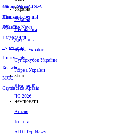
Збірна України
Італія
Суперкубок УЄФА
Україна
Німеччина
Ліга конференцій
Україна
Франція
ЛЧ - Top News
Перша ліга
Нідерланди
Друга ліга
Туреччина
Кубок України
Португалія
Суперкубок України
Бельгія
Збірна України
Збірні
МЛС
Ліга націй
Саудівська Аравія
ЧС 2026
Чемпіонати
Англія
Іспанія
АПЛ Top News