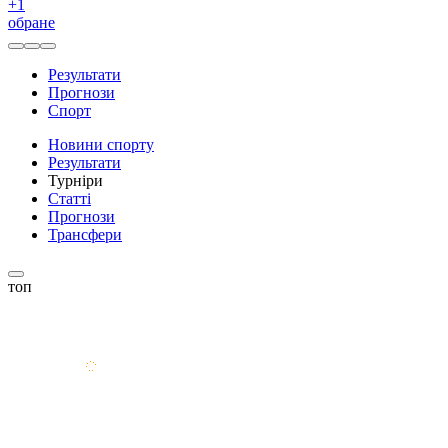
+
1
обране
Результати
Прогнози
Спорт
Новини спорту
Результати
Турніри
Статті
Прогнози
Трансфери
топ