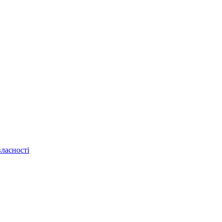
ласності