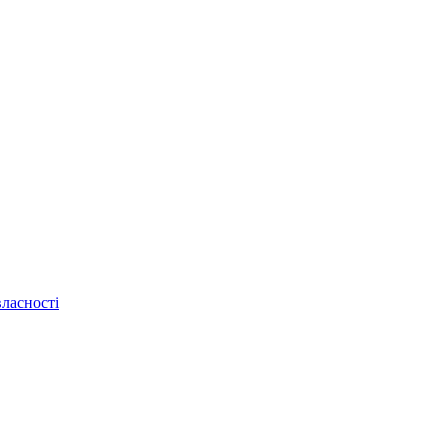
ласності