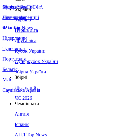
Збірна України
Італія
Суперкубок УЄФА
Україна
Німеччина
Ліга конференцій
Україна
Франція
ЛЧ - Top News
Перша ліга
Нідерланди
Друга ліга
Туреччина
Кубок України
Португалія
Суперкубок України
Бельгія
Збірна України
Збірні
МЛС
Ліга націй
Саудівська Аравія
ЧС 2026
Чемпіонати
Англія
Іспанія
АПЛ Top News