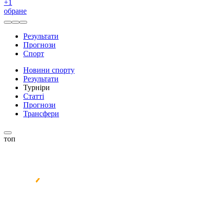
+
1
обране
Результати
Прогнози
Спорт
Новини спорту
Результати
Турніри
Статті
Прогнози
Трансфери
топ