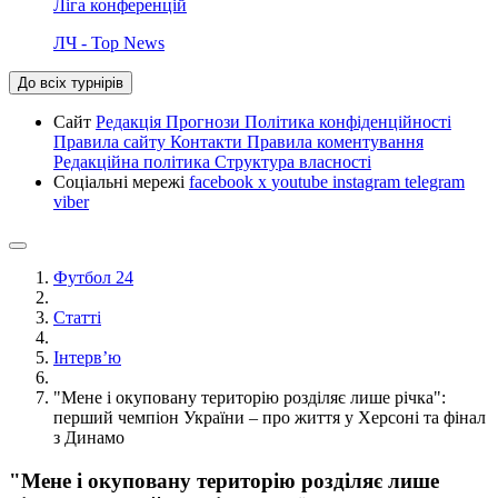
Ліга конференцій
ЛЧ - Top News
До всіх турнірів
Сайт
Редакція
Прогнози
Політика конфіденційності
Правила сайту
Контакти
Правила коментування
Редакційна політика
Структура власності
Соціальні мережі
facebook
x
youtube
instagram
telegram
viber
Футбол 24
Статті
Інтерв’ю
"Мене і окуповану територію розділяє лише річка":
перший чемпіон України – про життя у Херсоні та фінал
з Динамо
"Мене і окуповану територію розділяє лише