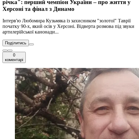
річка": перший чемпіон України – про життя у
Херсоні та фінал з Динамо
Інтерв'ю Любомира Кузьмяка із захисником "золотої" Таврії
початку 90-х, який осів у Херсоні. Відверта розмова під звуки
артилерійської канонади...
Поділитись
0
коментарі