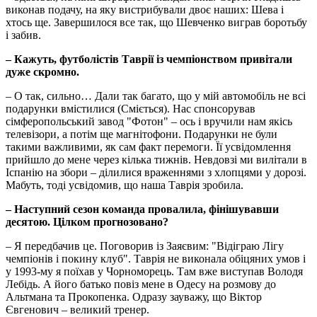
виконав подачу, на яку вистрибували двоє наших: Шева і
хтось ще. Завершилося все так, що Шевченко виграв боротьбу
і забив.
– Кажуть, футболістів Таврії із чемпіонством привітали
дуже скромно.
– О так, сильно… Дали так багато, що у мій автомобіль не всі
подарунки вмістилися (Сміється). Нас спонсорував
сімферопольський завод "Фотон" – ось і вручили нам якісь
телевізори, а потім ще магнітофони. Подарунки не були
такими важливими, як сам факт перемоги. Її усвідомлення
прийшло до мене через кілька тижнів. Невдовзі ми вилітали в
Іспанію на збори – ділилися враженнями з хлопцями у дорозі.
Мабуть, тоді усвідомив, що наша Таврія зробила.
– Наступний сезон команда провалила, фінішувавши
десятою. Цілком прогнозовано?
– Я передбачив це. Поговорив із Заяєвим: "Відіграю Лігу
чемпіонів і покину клуб". Таврія не виконала обіцяних умов і
у 1993-му я поїхав у Чорноморець. Там вже виступав Володя
Лебідь. А його батько повіз мене в Одесу на розмову до
Альтмана та Прокопенка. Одразу зауважу, що Віктор
Євгенович – великий тренер.