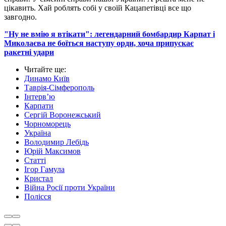
цікавить. Хай роблять собі у своїй Кацапетівці все що
завгодно.
"Ну не вмію я втікати": легендарний бомбардир Карпат і
Миколаєва не боїться наступу орди, хоча припускає
ракетні удари
Читайте ще
:
Динамо Київ
Таврія-Сімферополь
Інтерв’ю
Карпати
Сергій Воронежський
Чорноморець
Україна
Володимир Лебідь
Юрій Максимов
Статті
Ігор Гамула
Кристал
Війна Росії проти України
Полісся