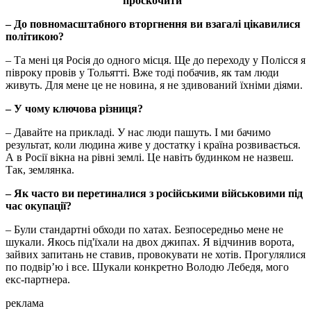
проскочити"
– До повномасштабного вторгнення ви взагалі цікавилися
політикою?
– Та мені ця Росія до одного місця. Ще до переходу у Полісся я
півроку провів у Тольятті. Вже тоді побачив, як там люди
живуть. Для мене це не новина, я не здивований їхніми діями.
– У чому ключова різниця?
– Давайте на прикладі. У нас люди пашуть. І ми бачимо
результат, коли людина живе у достатку і країна розвивається.
А в Росії вікна на рівні землі. Це навіть будинком не назвеш.
Так, землянка.
– Як часто ви перетиналися з російськими військовими під
час окупації?
– Були стандартні обходи по хатах. Безпосередньо мене не
шукали. Якось під'їхали на двох джипах. Я відчинив ворота,
зайвих запитань не ставив, провокувати не хотів. Прогулялися
по подвір’ю і все. Шукали конкретно Володю Лебедя, мого
екс-партнера.
реклама