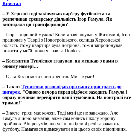
Кристал
– У Херсоні тоді закінчував кар’єру футболіста та
розпочинав тренерську діяльність Ігор Гамула. Як
виглядала ця трансформація?
– Ігор – хороший мужик! Коли я завершував у Житомирі, Ігор
працював у Таврії з Новотроїцького, селища Херсонської
області. Йому квартира була потрібна, тож я запропонував
пожити у моїй, поки я грав за Полісся.
– Костянтин Тупчієнко згадував, як мешкав з вами в
одному номері…
– О, та Костя мого сина хрестив. Ми – куми!
– Так от
Тупчієнко розповідав про вашу пристрасть до
цигарок
. "Одного вечора перед відбоєм заходить Гамула і
одразу починає перевіряти наші тумбочки. На контролі все
тримав!"
– Знаєте, гріхи має кожен. Тоді мені це не заважало. Але
Гамула дійсно вимагав, адже сам колись школу хорошу
пройшов. Він розумів, що усі ці шкідливі речі заважають
футболу. Намагався відмежувати від цього своїх підопічних.