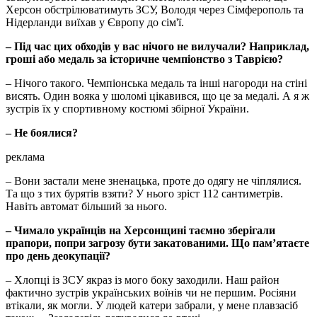
Херсон обстрілюватимуть ЗСУ, Володя через Сімферополь та
Нідерланди виїхав у Європу до сім'ї.
– Під час цих обходів у вас нічого не вилучали? Наприклад,
гроші або медаль за історичне чемпіонство з Таврією?
– Нічого такого. Чемпіонська медаль та інші нагороди на стіні
висять. Один вояка у шоломі цікавився, що це за медалі. А я ж
зустрів їх у спортивному костюмі збірної України.
– Не боялися?
реклама
– Вони застали мене зненацька, проте до одягу не чіплялися.
Та що з тих бурятів взяти? У нього зріст 112 сантиметрів.
Навіть автомат більший за нього.
– Чимало українців на Херсонщині таємно зберігали
прапори, попри загрозу бути закатованими. Що пам’ятаєте
про день деокупації?
– Хлопці із ЗСУ якраз із мого боку заходили. Наш район
фактично зустрів українських воїнів чи не першим. Росіяни
втікали, як могли. У людей катери забрали, у мене плавзасіб