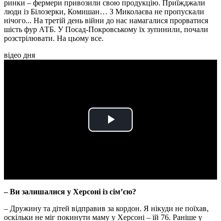
ринки – фермери привозили свою продукцію. Приїжджали
люди із Білозерки, Комишан… З Миколаєва не пропускали
нічого... На третій день війни до нас намагалися прорватися
шість фур АТБ. У Посад-Покровському їх зупинили, почали
розстрілювати. На цьому все.
відео дня
Play
Video
– Ви залишалися у Херсоні із сім’єю?
– Дружину та дітей відправив за кордон. Я нікуди не поїхав,
оскільки не міг покинути маму у Херсоні – їй 76. Раніше у