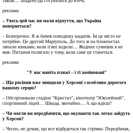
також… Заздалегідь готувалися до втечі.
реклама
– Увесь цей час ви мали відчуття, що Україна
повернеться?
– Безперечно. Я ж бачив поведінку кацапів. Їм це місто не
потрібне. Це другий Маріуполь. До того ж на блокпостах
ляпали язиками, коли п'яні ходили… Жодних сумнівів я не
мав. Питання полягало у тому, коли саме це станеться.
реклама
"У нас навіть пляжі – і ті заміновані"
– Що росіяни вже знищили у Херсоні з особливо дорогого
вашому серцю?
– Обстрілювали стадіон "Кристал", кінотеатр "Ювілейний",
спортивний ліцей… Шкода, звичайно… А що вдієш?
– Чи могли ви передбачити, що окупанти так легко зайдуть
у Херсон?
– Чесно, не думав, що все відбудеться так стрімко. Передбачав,