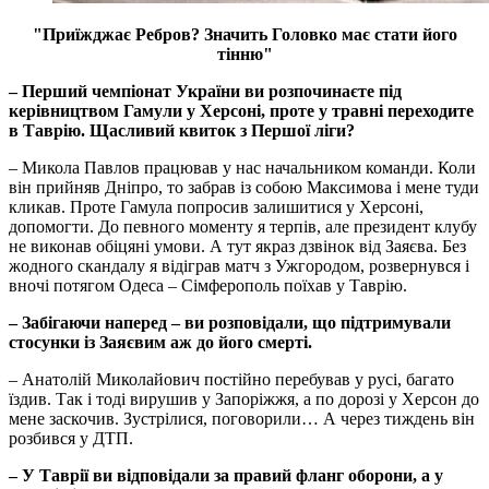
"Приїжджає Ребров? Значить Головко має стати його
тінню"
– Перший чемпіонат України ви розпочинаєте під
керівництвом Гамули у Херсоні, проте у травні переходите
в Таврію. Щасливий квиток з Першої ліги?
– Микола Павлов працював у нас начальником команди. Коли
він прийняв Дніпро, то забрав із собою Максимова і мене туди
кликав. Проте Гамула попросив залишитися у Херсоні,
допомогти. До певного моменту я терпів, але президент клубу
не виконав обіцяні умови. А тут якраз дзвінок від Заяєва. Без
жодного скандалу я відіграв матч з Ужгородом, розвернувся і
вночі потягом Одеса – Сімферополь поїхав у Таврію.
– Забігаючи наперед – ви розповідали, що підтримували
стосунки із Заяєвим аж до його смерті.
– Анатолій Миколайович постійно перебував у русі, багато
їздив. Так і тоді вирушив у Запоріжжя, а по дорозі у Херсон до
мене заскочив. Зустрілися, поговорили… А через тиждень він
розбився у ДТП.
– У Таврії ви відповідали за правий фланг оборони, а у