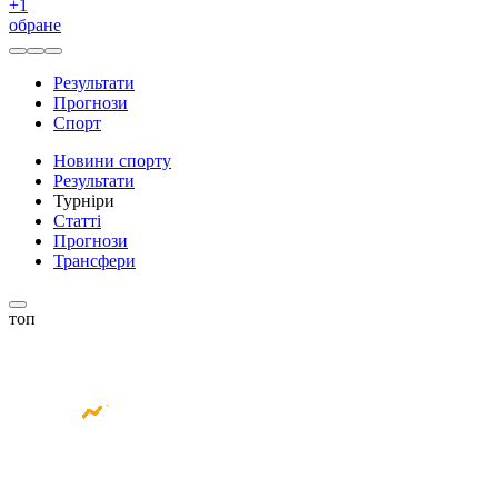
+
1
обране
Результати
Прогнози
Спорт
Новини спорту
Результати
Турніри
Статті
Прогнози
Трансфери
топ