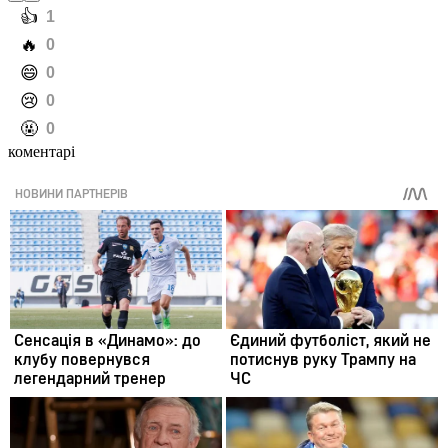
️👍
1
️🔥
0
️😄
0
️😢
0
️🤬
0
коментарі