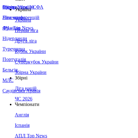
Збірна України
Італія
Суперкубок УЄФА
Україна
Німеччина
Ліга конференцій
Україна
Франція
ЛЧ - Top News
Перша ліга
Нідерланди
Друга ліга
Туреччина
Кубок України
Португалія
Суперкубок України
Бельгія
Збірна України
Збірні
МЛС
Ліга націй
Саудівська Аравія
ЧС 2026
Чемпіонати
Англія
Іспанія
АПЛ Top News