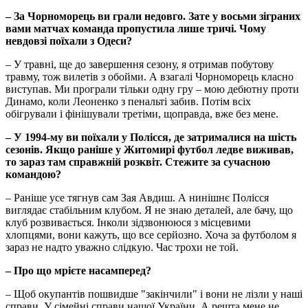
– За Чорноморець ви грали недовго. Зате у восьми зіграних
вами матчах команда пропустила лише тричі. Чому
невдовзі поїхали з Одеси?
– У травні, ще до завершення сезону, я отримав побутову
травму, тож вилетів з обойми. А взагалі Чорноморець класно
виступав. Ми програли тільки одну гру – мою дебютну проти
Динамо, коли Леоненко з пенальті забив. Потім всіх
обігрували і фінішували третіми, щоправда, вже без мене.
– У 1994-му ви поїхали у Полісся, де затрималися на шість
сезонів. Якщо раніше у Житомирі футбол ледве виживав,
то зараз там справжній розквіт. Стежите за сучасною
командою?
– Раніше усе тягнув сам Зая Авдиш. А нинішнє Полісся
виглядає стабільним клубом. Я не знаю деталей, але бачу, що
клуб розвивається. Інколи зідзвонююся з місцевими
хлопцями, вони кажуть, що все серйозно. Хоча за футболом я
зараз не надто уважно слідкую. Час трохи не той.
– Про що мрієте насамперед?
– Щоб окупантів пошвидше "закінчили" і вони не лізли у наші
справи. У сімейні справи нашої України. А решта мене не