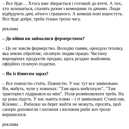
– Все буде… Хтось вже збирається і готовий до втечі. А тих,
хто залишаться, спалять разом з комишами та дачами. Люди
відбудують дачі, нічого страшного. А комиші нові виростуть.
Все буде добре, треба тільки трохи часу.
реклама
– До війни ви займалися фермерством?
– Це не зовсім фермерство. Володію паями, орендую техніку,
яка землю обробляє, оплачую людям працю. Частину
вирощених продуктів продаю, щось роздаю знайомим,
офіційно сплачую податки.
– Як із бізнесом зараз?
– Все повністю стоїть. Повністю. У нас тут все заміноване.
Ви, мабуть, чули у новинах: "Там щось вибухнуло", "Там
тракторист підірвався на міні". Поля розміновувати треба. На
це роки підуть. У нас навіть пляжі – і ті заміновані: Станіслав,
Кізомис… Рибалки на берег вийти не можуть, просять, щоб
сапери допомогли і питання з виловом риби хоч трохи
вирішилося.
реклама