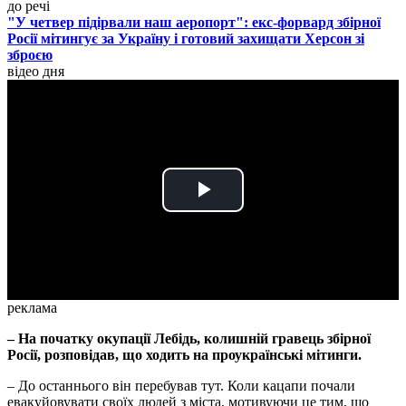
до речі
"У четвер підірвали наш аеропорт": екс-форвард збірної
Росії мітингує за Україну і готовий захищати Херсон зі
зброєю
відео дня
Play
Video
реклама
– На початку окупації Лебідь, колишній гравець збірної
Росії, розповідав, що ходить на проукраїнські мітинги.
– До останнього він перебував тут. Коли кацапи почали
евакуйовувати своїх людей з міста, мотивуючи це тим, що