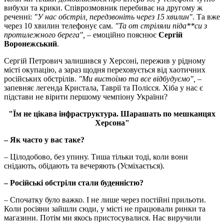
вибухи та крики. Співрозмовник перебиває на другому ж
реченні:
"У нас обстріл, передзвоніть через 15 хвилин"
. Та вже
через 10 хвилин телефонує сам.
"Та от стріляли піда**си з
протилежного берега",
– емоційно пояснює
Сергій
Воронежський
.
Сергій Петрович залишився у Херсоні, пережив у рідному
місті окупацію, а зараз щодня переховується від хаотичних
російських обстрілів.
"Ми вистоїмо та все відбудуємо",
–
запевняє легенда Кристала, Таврії та Полісся. Хіба у нас є
підстави не вірити першому чемпіону України?
"Їм не цікава інфраструктура. Шарашать по мешканцях
Херсона"
– Як часто у вас таке?
– Цілодобово, без упину. Тиша тільки тоді, коли вони
снідають, обідають та вечеряють (Усміхається).
– Російські обстріли стали буденністю?
– Спочатку було важко. І не лише через постійні прильоти.
Коли росіяни зайшли сюди, у місті не працювали ринки та
магазини. Потім ми якось пристосувалися. Нас виручили