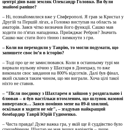
центрі діяв ваш земляк Олександр Головко. Ви були
знайомі раніше?
– Ні, познайомилися вже у Сімферополі. Я грав за Кристал у
Другій та Першій лігах, а Головко виступав на область за
аматорів. Заяєв чітко визначив його функції. Сашко мав
ходити по п'ятах нападника. Приїжджає Ребров? Значить
Сашко має стати його тінню і вимкнути з гри.
– Коли ви переходили у Таврію, то могли подумати, що
запишете своє ім’я в історію?
– Тоді про це не замислювався. Коли в останньому турі ми
вирвали нульову нічию у Шахтаря в Донецьку, то вже
виконали своє завдання на 800% відсотків. Далі був фінал,
який склався таким чином, що ми виграли. Хоча цілі такої
ніхто не ставив.
– "Після поєдинку з Шахтарем я зайшов у роздягальню і
блював – я був настільки втомленим, що шлунок назовні
вивертався… Заяєв поміняв мене на 89-й хвилині,
оскільки я ходити не міг", – згадував найкращий
бомбардир Таврії Юрій Гудименко.
– Чиста правда! Дуже важка гра, у якій ще й суддівство було
специфічним. Шахтар не мав інших варіантів – лише