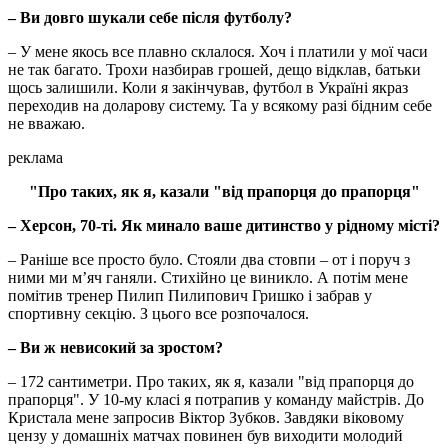
– Ви довго шукали себе після футболу?
– У мене якось все плавно склалося. Хоч і платили у мої часи
не так багато. Трохи назбирав грошей, дещо відклав, батьки
щось залишили. Коли я закінчував, футбол в Україні якраз
переходив на доларову систему. Та у всякому разі бідним себе
не вважаю.
реклама
"Про таких, як я, казали "від прапорця до прапорця"
– Херсон, 70-ті. Як минало ваше дитинство у рідному місті?
– Раніше все просто було. Стояли два стовпи – от і поруч з
ними ми м’яч ганяли. Стихійно це виникло. А потім мене
помітив тренер Пилип Пилипович Гришко і забрав у
спортивну секцію. З цього все розпочалося.
– Ви ж невисокий за зростом?
– 172 сантиметри. Про таких, як я, казали "від прапорця до
прапорця". У 10-му класі я потрапив у команду майстрів. До
Кристала мене запросив Віктор Зубков. Завдяки віковому
цензу у домашніх матчах повинен був виходити молодий