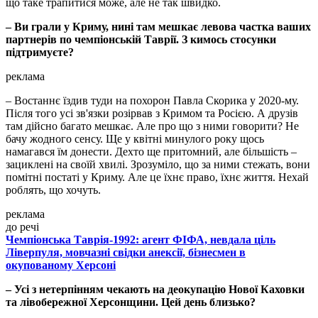
що таке трапитися може, але не так швидко.
– Ви грали у Криму, нині там мешкає левова частка ваших
партнерів по чемпіонській Таврії. З кимось стосунки
підтримуєте?
реклама
– Востаннє їздив туди на похорон Павла Скорика у 2020-му.
Після того усі зв'язки розірвав з Кримом та Росією. А друзів
там дійсно багато мешкає. Але про що з ними говорити? Не
бачу жодного сенсу. Ще у квітні минулого року щось
намагався їм донести. Дехто ще притомний, але більшість –
зациклені на своїй хвилі. Зрозуміло, що за ними стежать, вони
помітні постаті у Криму. Але це їхнє право, їхнє життя. Нехай
роблять, що хочуть.
реклама
до речі
Чемпіонська Таврія-1992: агент ФІФА, невдала ціль
Ліверпуля, мовчазні свідки анексії, бізнесмен в
окупованому Херсоні
– Усі з нетерпінням чекають на деокупацію Нової Каховки
та лівобережної Херсонщини. Цей день близько?