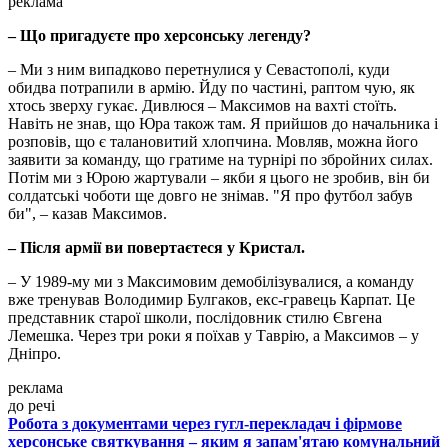
реклама
– Що пригадуєте про херсонську легенду?
– Ми з ним випадково перетнулися у Севастополі, куди
обидва потрапили в армію. Йду по частині, раптом чую, як
хтось зверху гукає. Дивлюся – Максимов на вахті стоїть.
Навіть не знав, що Юра також там. Я прийшов до начальника і
розповів, що є талановитий хлопчина. Мовляв, можна його
заявити за команду, що гратиме на турнірі по збройних силах.
Потім ми з Юрою жартували – якби я цього не зробив, він би
солдатські чоботи ще довго не знімав. "Я про футбол забув
би", – казав Максимов.
– Після армії ви повертаєтеся у Кристал.
– У 1989-му ми з Максимовим демобілізувалися, а команду
вже тренував Володимир Булгаков, екс-гравець Карпат. Це
представник старої школи, послідовник стилю Євгена
Лемешка. Через три роки я поїхав у Таврію, а Максимов – у
Дніпро.
реклама
до речі
Робота з документами через гугл-перекладач і фірмове
херсонське святкування – яким я запам'ятаю комунальний