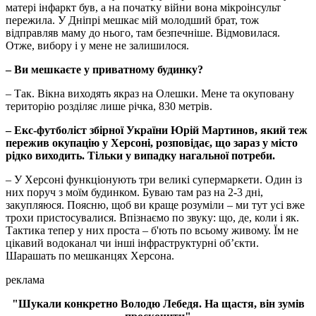
матері інфаркт був, а на початку війни вона мікроінсульт
пережила. У Дніпрі мешкає мій молодший брат, тож
відправляв маму до нього, там безпечніше. Відмовилася.
Отже, вибору і у мене не залишилося.
– Ви мешкаєте у приватному будинку?
– Так. Вікна виходять якраз на Олешки. Мене та окуповану
територію розділяє лише річка, 830 метрів.
– Екс-футболіст збірної України Юрій Мартинов, який теж
пережив окупацію у Херсоні, розповідає, що зараз у місто
рідко виходить. Тільки у випадку нагальної потреби.
– У Херсоні функціонують три великі супермаркети. Один із
них поруч з моїм будинком. Буваю там раз на 2-3 дні,
закупляюся. Поясню, щоб ви краще розуміли – ми тут усі вже
трохи пристосувалися. Впізнаємо по звуку: що, де, коли і як.
Тактика тепер у них проста – б'ють по всьому живому. Їм не
цікавий водоканал чи інші інфраструктурні об’єкти.
Шарашать по мешканцях Херсона.
реклама
"Шукали конкретно Володю Лебедя. На щастя, він зумів