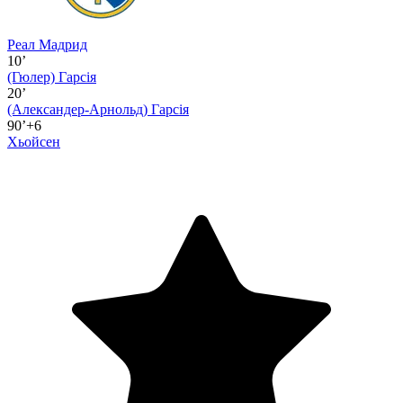
Реал Мадрид
10’
(Гюлер)
Гарсія
20’
(Александер-Арнольд)
Гарсія
90’+6
Хьойсен