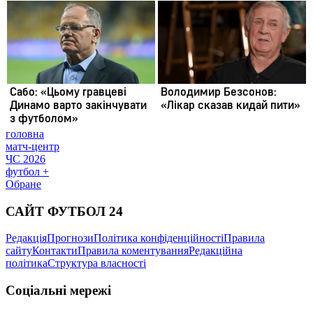
головна
матч-центр
ЧС 2026
футбол +
Обране
САЙТ ФУТБОЛ 24
Редакція
Прогнози
Політика конфіденційності
Правила
сайту
Контакти
Правила коментування
Редакційна
політика
Структура власності
Соціальні мережі