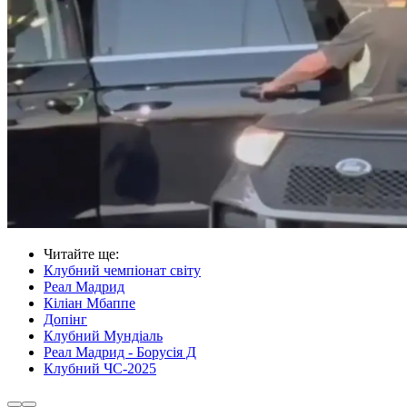
Читайте ще
:
Клубний чемпіонат світу
Реал Мадрид
Кіліан Мбаппе
Допінг
Клубний Мундіаль
Реал Мадрид - Борусія Д
Клубний ЧС-2025