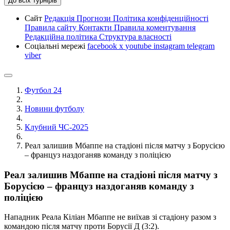
До всіх турнірів
Сайт
Редакція
Прогнози
Політика конфіденційності
Правила сайту
Контакти
Правила коментування
Редакційна політика
Структура власності
Соціальні мережі
facebook
x
youtube
instagram
telegram
viber
Футбол 24
Новини футболу
Клубний ЧС-2025
Реал залишив Мбаппе на стадіоні після матчу з Борусією
– француз наздоганяв команду з поліцією
Реал залишив Мбаппе на стадіоні після матчу з
Борусією – француз наздоганяв команду з
поліцією
Нападник Реала Кіліан Мбаппе не виїхав зі стадіону разом з
командою після матчу проти Борусії Д (3:2).