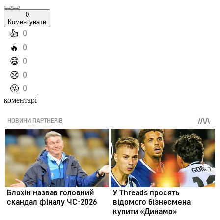
0
Коментувати
️👍
0
️🔥
0
️😄
0
️😢
0
️🤬
0
коментарі