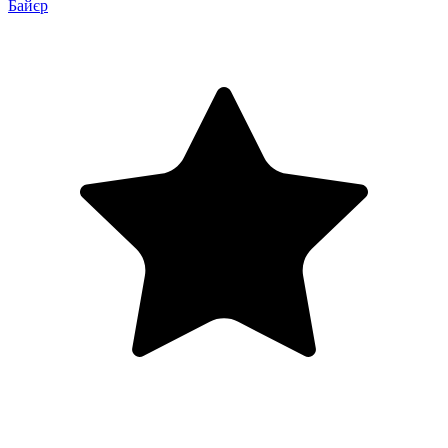
Байєр