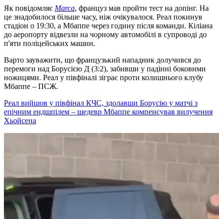
Як повідомляє
Marca
, француз мав пройти тест на допінг. На
це знадобилося більше часу, ніж очікувалося. Реал покинув
стадіон о 19:30, а Мбаппе через годину після команди. Кіліана
до аеропорту відвезли на чорному автомобілі в супроводі до
п'яти поліцейських машин.
Варто зауважити, що французький нападник долучився до
перемоги над Борусією Д (3:2), забивши у падінні боковими
ножицями. Реал у півфіналі зіграє проти колишнього клубу
Мбаппе – ПСЖ.
Реал вийшов у півфінал КЧС, здолавши Борусію у матчі з
епічним ендшпілем – шедевр Мбаппе компенсував вилучення
Хьойсена