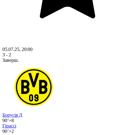
05.07.25, 20:00
3 - 2
Заверш.
Борусія Д
90’+8
Гірассі
90’+2