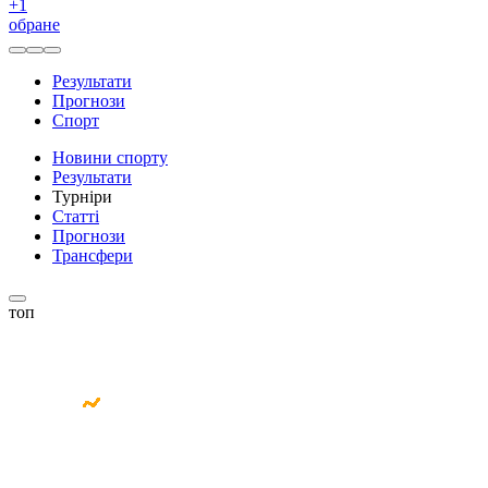
+
1
обране
Результати
Прогнози
Спорт
Новини спорту
Результати
Турніри
Статті
Прогнози
Трансфери
топ