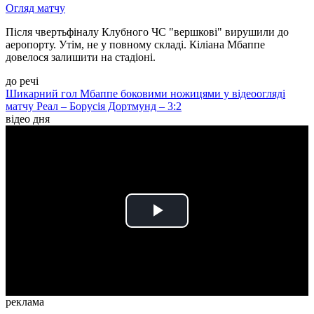
Огляд матчу
Після чвертьфіналу Клубного ЧС "вершкові" вирушили до
аеропорту. Утім, не у повному складі. Кіліана Мбаппе
довелося залишити на стадіоні.
до речі
Шикарний гол Мбаппе боковими ножицями у відеоогляді
матчу Реал – Борусія Дортмунд – 3:2
відео дня
Play
Video
реклама