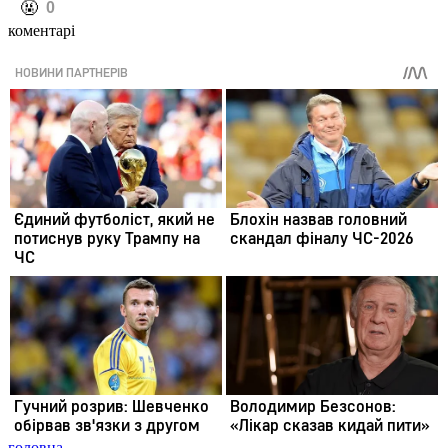
️🤬
0
коментарі
головна