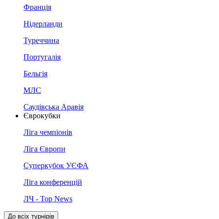
Франція
Нідерланди
Туреччина
Португалія
Бельгія
МЛС
Саудівська Аравія
Єврокубки
Ліга чемпіонів
Ліга Європи
Суперкубок УЄФА
Ліга конференцій
ЛЧ - Top News
До всіх турнірів