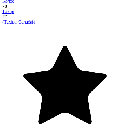
Колос
70’
Тахірі
77’
(Тахірі)
Салабай