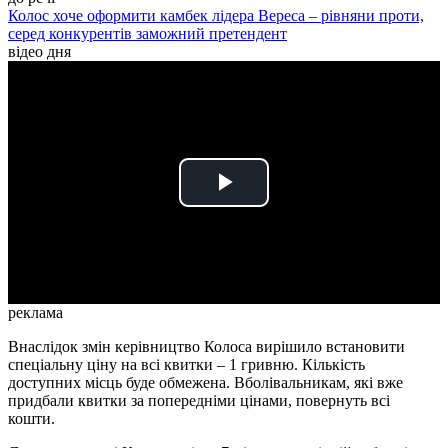
Колос хоче оформити камбек лідера Вереса – рівняни проти,
серед конкурентів заможний претендент
відео дня
Play
Video
реклама
Внаслідок змін керівництво Колоса вирішило встановити
спеціальну ціну на всі квитки – 1 гривню. Кількість
доступних місць буде обмежена. Вболівальникам, які вже
придбали квитки за попередніми цінами, повернуть всі
кошти.