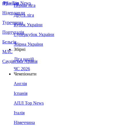
Франція
ЛЧ - Top News
Перша ліга
Нідерланди
Друга ліга
Туреччина
Кубок України
Португалія
Суперкубок України
Бельгія
Збірна України
Збірні
МЛС
Ліга націй
Саудівська Аравія
ЧС 2026
Чемпіонати
Англія
Іспанія
АПЛ Top News
Італія
Німеччина