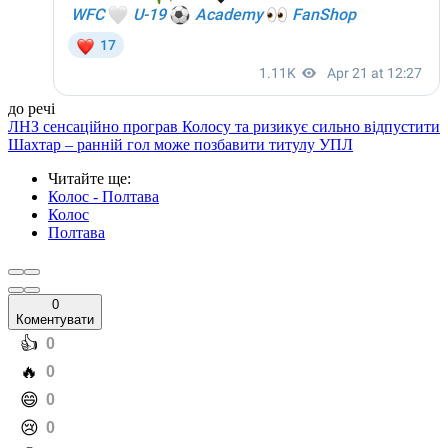
до речі
ЛНЗ сенсаційно програв Колосу та ризикує сильно відпустити
Шахтар – ранній гол може позбавити титулу УПЛ
Читайте ще
:
Колос - Полтава
Колос
Полтава
0
Коментувати
️👍
0
️🔥
0
️😄
0
️😢
0