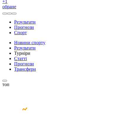
+
1
обране
Результати
Прогнози
Спорт
Новини спорту
Результати
Турніри
Статті
Прогнози
Трансфери
топ