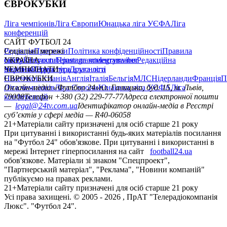
ЄВРОКУБКИ
Ліга чемпіонів
Ліга Європи
Юнацька ліга УЄФА
Ліга
конференцій
САЙТ ФУТБОЛ 24
Редакція
Соціальні мережі
Прогнози
Політика конфіденційності
Правила
сайту
facebook
УКРАЇНА
Контакти
x
youtube
Правила коментування
instagram
telegram
viber
Редакційна
політика
Україна
ЧЕМПІОНАТИ
Перша ліга
Структура власності
Друга ліга
Німеччина
ЄВРОКУБКИ
Іспанія
Англія
Італія
Бельгія
МЛС
Нідерланди
Франція
П
Ліга чемпіонів
Онлайн-медіа «Футбол 24»
Ліга Європи
Юнацька ліга УЄФА
пл. Галицька, буд. 15, м. Львів,
Ліга
конференцій
79008
Телефон +380 (32) 229-77-77
Адреса електронної пошти
—
legal@24tv.com.ua
Ідентифікатор онлайн-медіа в Реєстрі
суб’єктів у сфері медіа — R40-06058
21+
Матеріали сайту призначені для осіб старше 21 року
При цитуванні і використанні будь-яких матеріалів посилання
на "Футбол 24" обов'язкове. При цитуванні і використанні в
мережі Інтернет гіперпосилання на сайт
football24.ua
обов'язкове. Матеріали зі знаком "Спецпроект",
"Партнерський матеріал", "Реклама", "Новини компаній"
публікуємо на правах реклами.
21+
Матеріали сайту призначені для осіб старше 21 року
Усi права захищенi. © 2005 -
2026
, ПрАТ "Телерадіокомпанія
Люкс". "Футбол 24".