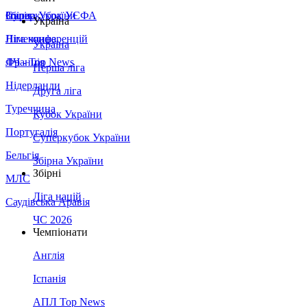
Збірна України
Італія
Суперкубок УЄФА
Україна
Німеччина
Ліга конференцій
Україна
Франція
ЛЧ - Top News
Перша ліга
Нідерланди
Друга ліга
Туреччина
Кубок України
Португалія
Суперкубок України
Бельгія
Збірна України
Збірні
МЛС
Ліга націй
Саудівська Аравія
ЧС 2026
Чемпіонати
Англія
Іспанія
АПЛ Top News