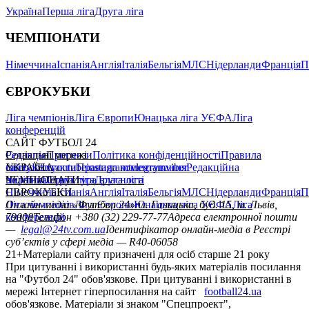
Україна
Перша ліга
Друга ліга
ЧЕМПІОНАТИ
Німеччина
Іспанія
Англія
Італія
Бельгія
МЛС
Нідерланди
Франція
П
ЄВРОКУБКИ
Ліга чемпіонів
Ліга Європи
Юнацька ліга УЄФА
Ліга
конференцій
САЙТ ФУТБОЛ 24
Редакція
Соціальні мережі
Прогнози
Політика конфіденційності
Правила
сайту
facebook
УКРАЇНА
Контакти
x
youtube
Правила коментування
instagram
telegram
viber
Редакційна
політика
Україна
ЧЕМПІОНАТИ
Перша ліга
Структура власності
Друга ліга
Німеччина
ЄВРОКУБКИ
Іспанія
Англія
Італія
Бельгія
МЛС
Нідерланди
Франція
П
Ліга чемпіонів
Онлайн-медіа «Футбол 24»
Ліга Європи
Юнацька ліга УЄФА
пл. Галицька, буд. 15, м. Львів,
Ліга
конференцій
79008
Телефон +380 (32) 229-77-77
Адреса електронної пошти
—
legal@24tv.com.ua
Ідентифікатор онлайн-медіа в Реєстрі
суб’єктів у сфері медіа — R40-06058
21+
Матеріали сайту призначені для осіб старше 21 року
При цитуванні і використанні будь-яких матеріалів посилання
на "Футбол 24" обов'язкове. При цитуванні і використанні в
мережі Інтернет гіперпосилання на сайт
football24.ua
обов'язкове. Матеріали зі знаком "Спецпроект",