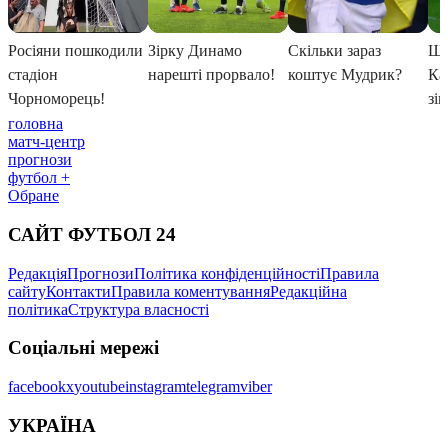
головна
матч-центр
прогнози
футбол +
Обране
САЙТ ФУТБОЛ 24
Редакція
Прогнози
Політика конфіденційності
Правила
сайту
Контакти
Правила коментування
Редакційна
політика
Структура власності
Соціальні мережі
facebook
x
youtube
instagram
telegram
viber
УКРАЇНА