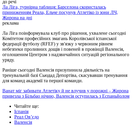
до речі
Ла Ліга, турнірна таблиця: Барселона скористалась
приниженням Реала, Ельче посунув Атлетіко із зони ЛЧ,
Жирона на дні
реклама
Ла Ліга поінформувала клуб про рішення, ухвалене сьогодні
Комітетом професійних змагань Королівської іспанської
федерації футболу (RFEF) у зв'язку з червоним рівнем
небезпеки проливних дощів і повеней в провінції Валенсія,
оголошеним Центром з надзвичайних ситуацій регіонального
уряду.
Раніше сьогодні Валенсія призупинила діяльність на
тренувальній базі Сьюдад Депортіва, скасувавши тренування
для команд академії та першої команди.
Ванат міг забивати Атлетіку й не влучив у порожні – Жирона
привезла з Більбао нічию, Валенсія оступилась з Еспаньйолом
Читайте ще
:
Іспанія
Реал Ов’єдо
Валенсія