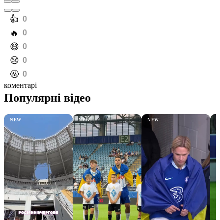
️👍
0
️🔥
0
️😄
0
️😢
0
️🤬
0
коментарі