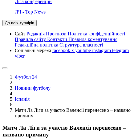
Ліга конференцій
ЛЧ - Top News
До всіх турнірів
Сайт
Редакція
Прогнози
Політика конфіденційності
Правила сайту
Контакти
Правила коментування
Редакційна політика
Структура власності
Соціальні мережі
facebook
x
youtube
instagram
telegram
viber
Футбол 24
Новини футболу
Іспанія
Матч Ла Ліги за участю Валенсії перенесено – названо
причину
Матч Ла Ліги за участю Валенсії перенесено –
названо причину