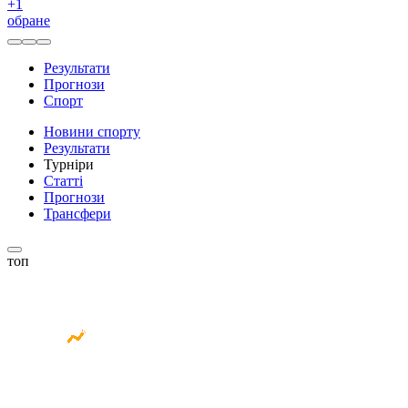
+
1
обране
Результати
Прогнози
Спорт
Новини спорту
Результати
Турніри
Статті
Прогнози
Трансфери
топ