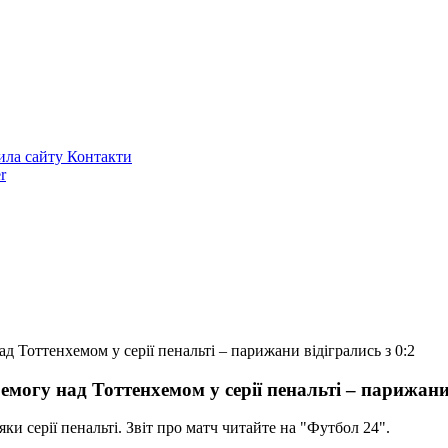
ила сайту
Контакти
r
оттенхемом у серії пенальті – парижани відігрались з 0:2
у над Тоттенхемом у серії пенальті – парижани в
 серії пенальті. Звіт про матч читайте на "Футбол 24".