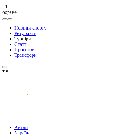
+
1
обране
Новини спорту
Результати
Турніри
Статті
Прогнози
Трансфери
топ
Англія
Україна