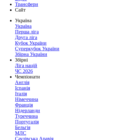
Трансфери
Сайт
Україна
Україна
Перша ліга
Друга ліга
Кубок України
Суперкубок України
Збірна України
Збірні
Ліга націй
ЧС 2026
Чемпіонати
Англія
Іспанія
Італія
Німеччина
Франція
Нідерланди
Туреччина
Португалія
Бельгія
МЛС
Саудівська Аравія