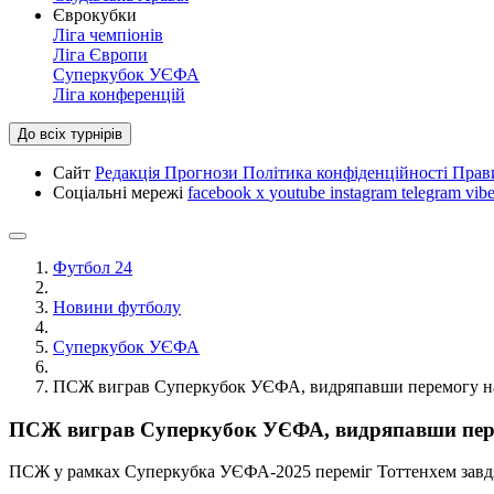
Єврокубки
Ліга чемпіонів
Ліга Європи
Суперкубок УЄФА
Ліга конференцій
До всіх турнірів
Сайт
Редакція
Прогнози
Політика конфіденційності
Прав
Соціальні мережі
facebook
x
youtube
instagram
telegram
vibe
Футбол 24
Новини футболу
Суперкубок УЄФА
ПСЖ виграв Суперкубок УЄФА, видряпавши перемогу над Т
ПСЖ виграв Суперкубок УЄФА, видряпавши перемог
ПСЖ у рамках Суперкубка УЄФА-2025 переміг Тоттенхем завдяки