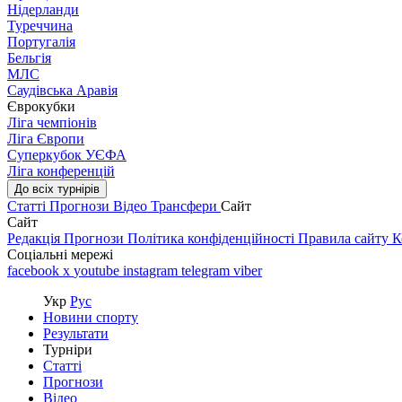
Нідерланди
Туреччина
Португалія
Бельгія
МЛС
Саудівська Аравія
Єврокубки
Ліга чемпіонів
Ліга Європи
Суперкубок УЄФА
Ліга конференцій
До всіх турнірів
Статті
Прогнози
Відео
Трансфери
Сайт
Сайт
Редакція
Прогнози
Політика конфіденційності
Правила сайту
К
Соціальні мережі
facebook
x
youtube
instagram
telegram
viber
Укр
Рус
Новини спорту
Результати
Турніри
Статті
Прогнози
Відео