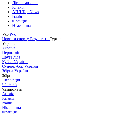
Ліга чемпіонів
Іспанія
АПЛ Top News
Італія
Франція
Німеччина
Укр
Рус
Новини спорту
Результати
Турніри
Україна
Україна
Перша ліга
Друга ліга
Кубок України
Суперкубок України
Збірна України
Збірні
Ліга націй
ЧС 2026
Чемпіонати
Англія
Іспанія
Італія
Німеччина
Франція