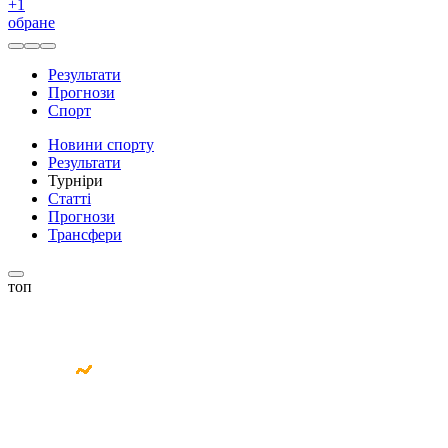
+
1
обране
Результати
Прогнози
Спорт
Новини спорту
Результати
Турніри
Статті
Прогнози
Трансфери
топ