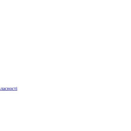
ласності