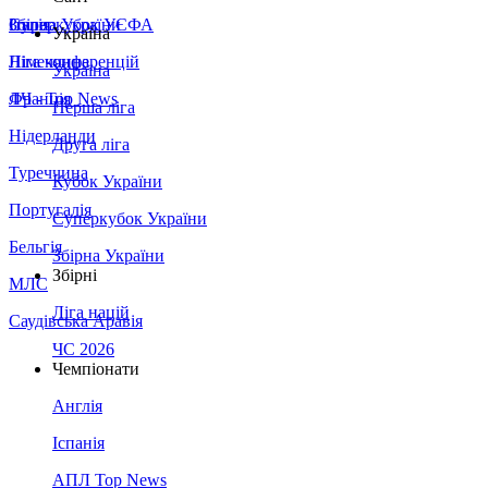
Збірна України
Італія
Суперкубок УЄФА
Україна
Німеччина
Ліга конференцій
Україна
Франція
ЛЧ - Top News
Перша ліга
Нідерланди
Друга ліга
Туреччина
Кубок України
Португалія
Суперкубок України
Бельгія
Збірна України
Збірні
МЛС
Ліга націй
Саудівська Аравія
ЧС 2026
Чемпіонати
Англія
Іспанія
АПЛ Top News