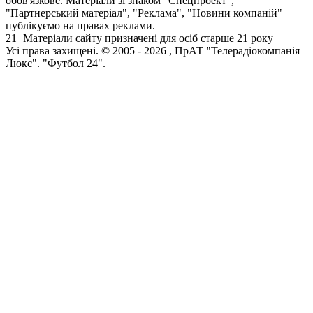
обов'язкове. Матеріали зі знаком "Спецпроект",
"Партнерський матеріал", "Реклама", "Новини компаній"
публікуємо на правах реклами.
21+
Матеріали сайту призначені для осіб старше 21 року
Усi права захищенi. © 2005 -
2026
, ПрАТ "Телерадіокомпанія
Люкс". "Футбол 24".