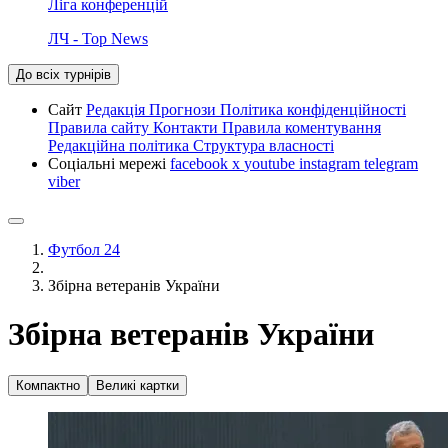
Ліга конференцій
ЛЧ - Top News
До всіх турнірів
Сайт
Редакція
Прогнози
Політика конфіденційності
Правила сайту
Контакти
Правила коментування
Редакційна політика
Структура власності
Соціальні мережі
facebook
x
youtube
instagram
telegram
viber
Футбол 24
Збірна ветеранів України
Збірна ветеранів України
Компактно
Великі картки