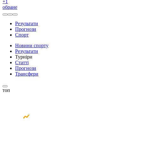
+
1
обране
Результати
Прогнози
Спорт
Новини спорту
Результати
Турніри
Статті
Прогнози
Трансфери
топ