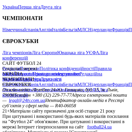
Україна
Перша ліга
Друга ліга
ЧЕМПІОНАТИ
Німеччина
Іспанія
Англія
Італія
Бельгія
МЛС
Нідерланди
Франція
П
ЄВРОКУБКИ
Ліга чемпіонів
Ліга Європи
Юнацька ліга УЄФА
Ліга
конференцій
САЙТ ФУТБОЛ 24
Редакція
Соціальні мережі
Прогнози
Політика конфіденційності
Правила
сайту
facebook
УКРАЇНА
Контакти
x
youtube
Правила коментування
instagram
telegram
viber
Редакційна
політика
Україна
ЧЕМПІОНАТИ
Перша ліга
Структура власності
Друга ліга
Німеччина
ЄВРОКУБКИ
Іспанія
Англія
Італія
Бельгія
МЛС
Нідерланди
Франція
П
Ліга чемпіонів
Онлайн-медіа «Футбол 24»
Ліга Європи
Юнацька ліга УЄФА
пл. Галицька, буд. 15, м. Львів,
Ліга
конференцій
79008
Телефон +380 (32) 229-77-77
Адреса електронної пошти
—
legal@24tv.com.ua
Ідентифікатор онлайн-медіа в Реєстрі
суб’єктів у сфері медіа — R40-06058
21+
Матеріали сайту призначені для осіб старше 21 року
При цитуванні і використанні будь-яких матеріалів посилання
на "Футбол 24" обов'язкове. При цитуванні і використанні в
мережі Інтернет гіперпосилання на сайт
football24.ua