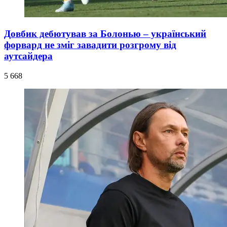
Довбик дебютував за Болонью – український
форвард не зміг завадити розгрому від
аутсайдера
5 668