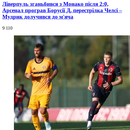
Ліверпуль зганьбився з Монако після 2:0,
Арсенал програв Борусії Д, перестрілка Челсі –
Мудрик долучився до м'яча
9 110