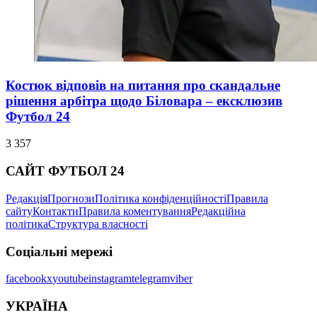
Костюк відповів на питання про скандальне
рішення арбітра щодо Біловара – ексклюзив
Футбол 24
3 357
САЙТ ФУТБОЛ 24
Редакція
Прогнози
Політика конфіденційності
Правила
сайту
Контакти
Правила коментування
Редакційна
політика
Структура власності
Соціальні мережі
facebook
x
youtube
instagram
telegram
viber
УКРАЇНА