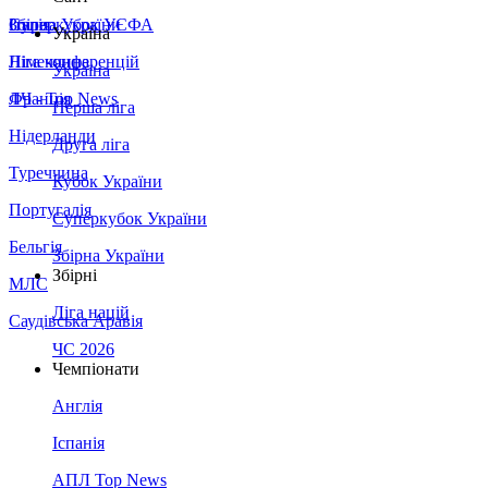
Збірна України
Італія
Суперкубок УЄФА
Україна
Німеччина
Ліга конференцій
Україна
Франція
ЛЧ - Top News
Перша ліга
Нідерланди
Друга ліга
Туреччина
Кубок України
Португалія
Суперкубок України
Бельгія
Збірна України
Збірні
МЛС
Ліга націй
Саудівська Аравія
ЧС 2026
Чемпіонати
Англія
Іспанія
АПЛ Top News