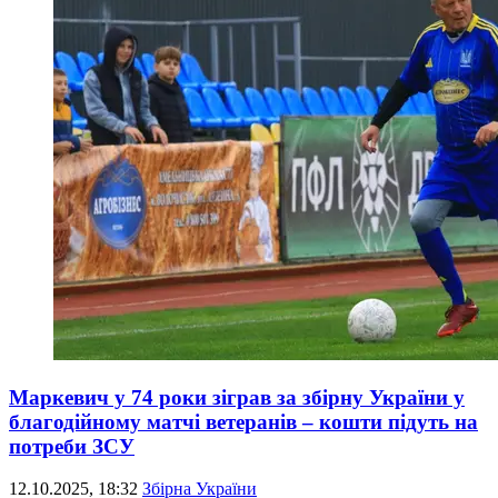
Маркевич у 74 роки зіграв за збірну України у
благодійному матчі ветеранів – кошти підуть на
потреби ЗСУ
12.10.2025, 18:32
Збірна України