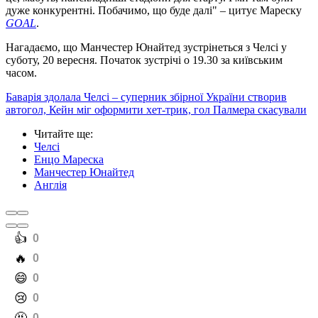
дуже конкурентні. Побачимо, що буде далі" – цитує Мареску
GOAL
.
Нагадаємо, що Манчестер Юнайтед зустрінеться з Челсі у
суботу, 20 вересня. Початок зустрічі о 19.30 за київським
часом.
Баварія здолала Челсі – суперник збірної України створив
автогол, Кейн міг оформити хет-трик, гол Палмера скасували
Читайте ще
:
Челсі
Енцо Мареска
Манчестер Юнайтед
Англія
️👍
0
️🔥
0
️😄
0
️😢
0
0