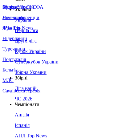
Збірна України
Італія
Суперкубок УЄФА
Україна
Німеччина
Ліга конференцій
Україна
Франція
ЛЧ - Top News
Перша ліга
Нідерланди
Друга ліга
Туреччина
Кубок України
Португалія
Суперкубок України
Бельгія
Збірна України
Збірні
МЛС
Ліга націй
Саудівська Аравія
ЧС 2026
Чемпіонати
Англія
Іспанія
АПЛ Top News