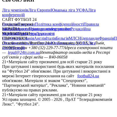
Ліга чемпіонів
Ліга Європи
Юнацька ліга УЄФА
Ліга
конференцій
САЙТ ФУТБОЛ 24
Редакція
Соціальні мережі
Прогнози
Політика конфіденційності
Правила
сайту
facebook
УКРАЇНА
Контакти
x
youtube
Правила коментування
instagram
telegram
viber
Редакційна
політика
Україна
ЧЕМПІОНАТИ
Перша ліга
Структура власності
Друга ліга
Німеччина
ЄВРОКУБКИ
Іспанія
Англія
Італія
Бельгія
МЛС
Нідерланди
Франція
П
Ліга чемпіонів
Онлайн-медіа «Футбол 24»
Ліга Європи
Юнацька ліга УЄФА
пл. Галицька, буд. 15, м. Львів,
Ліга
конференцій
79008
Телефон +380 (32) 229-77-77
Адреса електронної пошти
—
legal@24tv.com.ua
Ідентифікатор онлайн-медіа в Реєстрі
суб’єктів у сфері медіа — R40-06058
21+
Матеріали сайту призначені для осіб старше 21 року
При цитуванні і використанні будь-яких матеріалів посилання
на "Футбол 24" обов'язкове. При цитуванні і використанні в
мережі Інтернет гіперпосилання на сайт
football24.ua
обов'язкове. Матеріали зі знаком "Спецпроект",
"Партнерський матеріал", "Реклама", "Новини компаній"
публікуємо на правах реклами.
21+
Матеріали сайту призначені для осіб старше 21 року
Усi права захищенi. © 2005 -
2026
, ПрАТ "Телерадіокомпанія
Люкс". "Футбол 24".