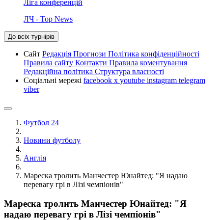
Ліга конференцій
ЛЧ - Top News
До всіх турнірів
Сайт
Редакція
Прогнози
Політика конфіденційності
Правила сайту
Контакти
Правила коментування
Редакційна політика
Структура власності
Соціальні мережі
facebook
x
youtube
instagram
telegram
viber
Футбол 24
Новини футболу
Англія
Мареска тролить Манчестер Юнайтед: "Я надаю
перевагу грі в Лізі чемпіонів"
Мареска тролить Манчестер Юнайтед: "Я
надаю перевагу грі в Лізі чемпіонів"