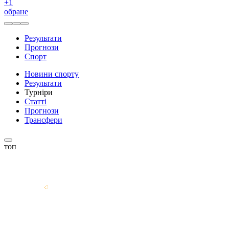
+
1
обране
Результати
Прогнози
Спорт
Новини спорту
Результати
Турніри
Статті
Прогнози
Трансфери
топ