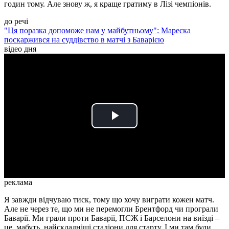
годин тому. Але знову ж, я краще гратиму в Лізі чемпіонів.
до речі
"Ця поразка допоможе нам у майбутньому": Мареска
поскаржився на суддівство в матчі з Баварією
відео дня
Play
Video
реклама
Я завжди відчуваю тиск, тому що хочу виграти кожен матч.
Але не через те, що ми не перемогли Брентфорд чи програли
Баварії. Ми грали проти Баварії, ПСЖ і Барселони на виїзді –
це, мабуть, найскладніші стадіони для старту. І ми там були