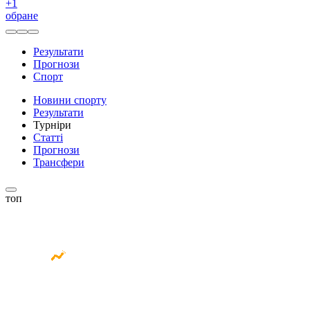
+
1
обране
Результати
Прогнози
Спорт
Новини спорту
Результати
Турніри
Статті
Прогнози
Трансфери
топ