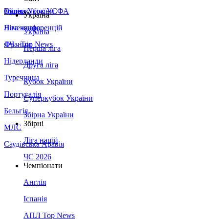
Збірна України
Італія
Суперкубок УЄФА
Україна
Німеччина
Ліга конференцій
Україна
Франція
ЛЧ - Top News
Перша ліга
Нідерланди
Друга ліга
Туреччина
Кубок України
Португалія
Суперкубок України
Бельгія
Збірна України
Збірні
МЛС
Ліга націй
Саудівська Аравія
ЧС 2026
Чемпіонати
Англія
Іспанія
АПЛ Top News