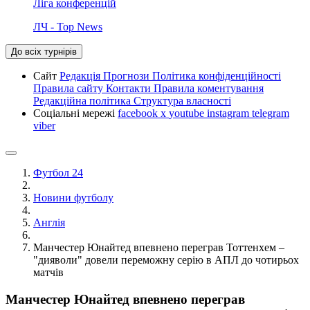
Ліга конференцій
ЛЧ - Top News
До всіх турнірів
Сайт
Редакція
Прогнози
Політика конфіденційності
Правила сайту
Контакти
Правила коментування
Редакційна політика
Структура власності
Соціальні мережі
facebook
x
youtube
instagram
telegram
viber
Футбол 24
Новини футболу
Англія
Манчестер Юнайтед впевнено переграв Тоттенхем –
"дияволи" довели переможну серію в АПЛ до чотирьох
матчів
Манчестер Юнайтед впевнено переграв