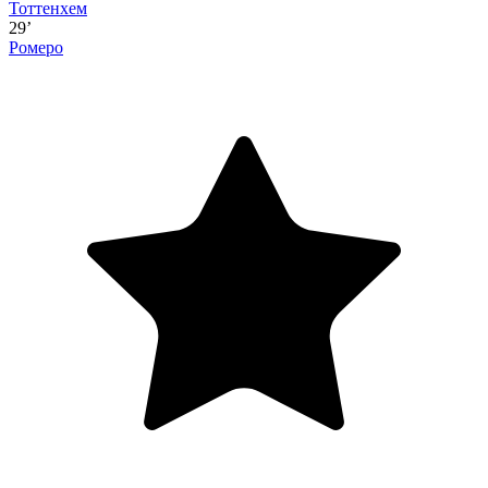
Тоттенхем
29’
Ромеро