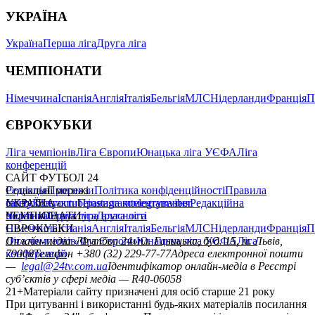
УКРАЇНА
Україна
Перша ліга
Друга ліга
ЧЕМПІОНАТИ
Німеччина
Іспанія
Англія
Італія
Бельгія
МЛС
Нідерланди
Франція
П
ЄВРОКУБКИ
Ліга чемпіонів
Ліга Європи
Юнацька ліга УЄФА
Ліга
конференцій
САЙТ ФУТБОЛ 24
Редакція
Соціальні мережі
Прогнози
Політика конфіденційності
Правила
сайту
facebook
УКРАЇНА
Контакти
x
youtube
Правила коментування
instagram
telegram
viber
Редакційна
політика
Україна
ЧЕМПІОНАТИ
Перша ліга
Структура власності
Друга ліга
Німеччина
ЄВРОКУБКИ
Іспанія
Англія
Італія
Бельгія
МЛС
Нідерланди
Франція
П
Ліга чемпіонів
Онлайн-медіа «Футбол 24»
Ліга Європи
Юнацька ліга УЄФА
пл. Галицька, буд. 15, м. Львів,
Ліга
конференцій
79008
Телефон +380 (32) 229-77-77
Адреса електронної пошти
—
legal@24tv.com.ua
Ідентифікатор онлайн-медіа в Реєстрі
суб’єктів у сфері медіа — R40-06058
21+
Матеріали сайту призначені для осіб старше 21 року
При цитуванні і використанні будь-яких матеріалів посилання