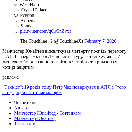
vs West Ham
️️ vs Crystal Palace
vs Everton
️️️ vs Armenia
️ vs Spurs
️…
pic.twitter.com/q6ly0nZyxs
— The Touchline | ? (@TouchlineX)
February 7, 2026
Манчестер Юнайтед відсвяткував четверту поспіль перемогу
в АПЛ і зберіг місце в ЛЧ до кінця туру. Тоттенхем же із 7-
матчевою безвиграшною серією в чемпіонаті тримається
чотирнадцятим.
реклама
"Танкіст": 19 років тому Петр Чех повернувся в АПЛ з "того
світу", щоб стати найкращим
Читайте ще
:
Англія
Манчестер Юнайтед - Тоттенхем
Манчестер Юнайтед
Тоттенхем