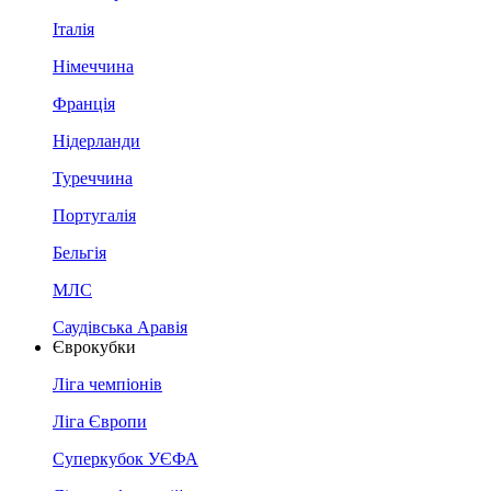
Італія
Німеччина
Франція
Нідерланди
Туреччина
Португалія
Бельгія
МЛС
Саудівська Аравія
Єврокубки
Ліга чемпіонів
Ліга Європи
Суперкубок УЄФА