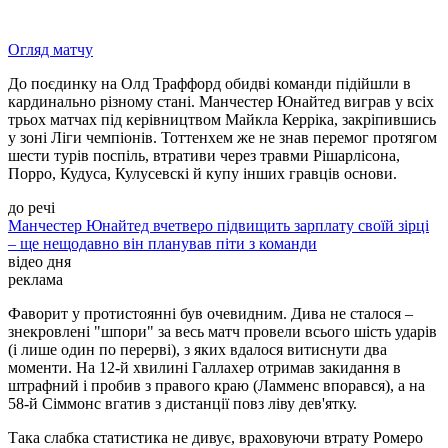
Огляд матчу
До поєдинку на Олд Траффорд обидві команди підійшли в
кардинально різному стані. Манчестер Юнайтед виграв у всіх
трьох матчах під керівництвом Майкла Керріка, закріпившись
у зоні Ліги чемпіонів. Тоттенхем же не знав перемог протягом
шести турів поспіль, втративи через травми Рішарлісона,
Порро, Кудуса, Кулусевскі й купу інших гравців основи.
до речі
Манчестер Юнайтед вчетверо підвищить зарплату своїй зірці
– ще нещодавно він планував піти з команди
відео дня
реклама
Фаворит у протистоянні був очевидним. Дива не сталося –
знекровлені "шпори" за весь матч провели всього шість ударів
(і лише один по перерві), з яких вдалося витиснути два
моменти. На 12-й хвилині Галлахер отримав закидання в
штрафний і пробив з правого краю (Ламменс впорався), а на
58-й Сіммонс вгатив з дистанції повз ліву дев'ятку.
Така слабка статистика не дивує, враховуючи втрату Ромеро