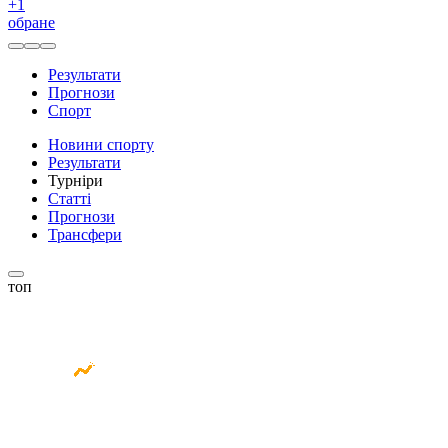
+
1
обране
Результати
Прогнози
Спорт
Новини спорту
Результати
Турніри
Статті
Прогнози
Трансфери
топ