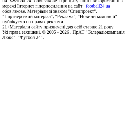
на "Футбол 24" обов'язкове. При цитуванні і використанні в
мережі Інтернет гіперпосилання на сайт
football24.ua
обов'язкове. Матеріали зі знаком "Спецпроект",
"Партнерський матеріал", "Реклама", "Новини компаній"
публікуємо на правах реклами.
21+
Матеріали сайту призначені для осіб старше 21 року
Усi права захищенi. © 2005 -
2026
, ПрАТ "Телерадіокомпанія
Люкс". "Футбол 24".