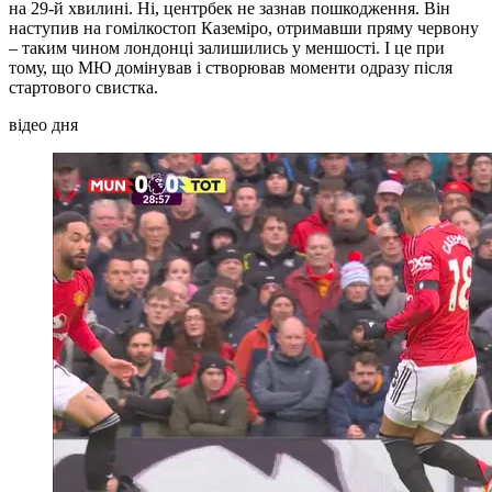
на 29-й хвилині. Ні, центрбек не зазнав пошкодження. Він
наступив на гомілкостоп Каземіро, отримавши пряму червону
– таким чином лондонці залишились у меншості. І це при
тому, що МЮ домінував і створював моменти одразу після
стартового свистка.
відео дня