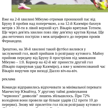
Вже на 2-й хвилині Мбеумо отримав проникний пас від
Бруну й пробив над поперечкою, а на 12-й Каземіро бахнув
метрів з 30-ти в лівий верхній кут. Вікаріо врятував Тотнем.
Ще через дев'ять хвилин повз ліву дев'ятку крутив Кунья. Ще
два неточних постріли з меж штрафного до перерви провів
Фернандеш.
Зрештою, на 38-й хвилині такий футбол вилився у
заслужений гол, який прийшов із розіграшу кутового. Майну
прийняв передачу від Бруну й прострілив під замикання
Мбеумо – 1:0. Корнер на 42-й міг принести другий гол
(Вікаріо парирував удар Каземіро), а вже у компенсований час
Вікаріо виручив при виході Діалло віч-на-віч.
реклама
Команди відправились відпочивати за мінімальної переваги
Манчестер Юнайтед. У другому таймі домінування
"червоних" дияволів" лишень збільшилось. При 72%
володіння вони провели ще більше ударів (12 проти 10 до
перерви). Знову міг прилетіти гол після розіграшу кутового