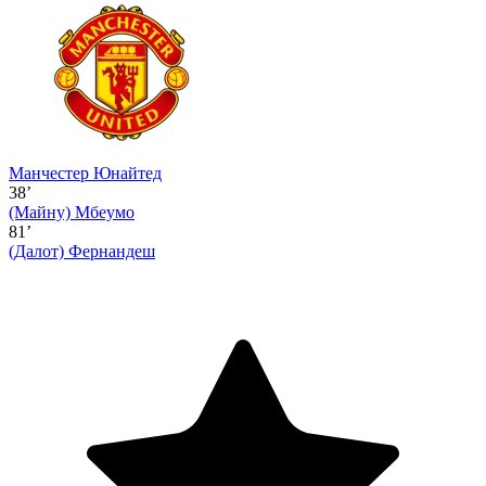
Манчестер Юнайтед
38’
(Майну)
Мбеумо
81’
(Далот)
Фернандеш