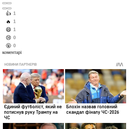
️👍
1
️🔥
1
️😄
1
️😢
0
️🤬
0
коментарі