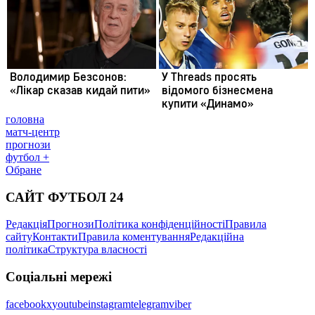
головна
матч-центр
прогнози
футбол +
Обране
САЙТ ФУТБОЛ 24
Редакція
Прогнози
Політика конфіденційності
Правила
сайту
Контакти
Правила коментування
Редакційна
політика
Структура власності
Соціальні мережі
facebook
x
youtube
instagram
telegram
viber