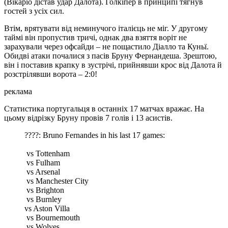
(Вікаріо дістав удар Далота). Голкіпер в принципі тягнув
гостей з усіх сил.
Втім, врятувати від неминучого італієць не міг. У другому
таймі він пропустив тричі, однак два взяття воріт не
зарахували через офсайди – не пощастило Діалло та Куньї.
Обидві атаки почалися з пасів Бруну Фернандеша. Зрештою,
він і поставив крапку в зустрічі, прийнявши крос від Далота й
розстрілявши ворота – 2:0!
реклама
Статистика португальця в останніх 17 матчах вражає. На
цьому відрізку Бруну провів 7 голів і 13 асистів.
????: Bruno Fernandes in his last 17 games:
️ vs Tottenham
️️ vs Fulham
️ vs Arsenal
️ vs Manchester City
️ vs Brighton
️ vs Burnley
vs Aston Villa
️️ vs Bournemouth
️️️ vs Wolves