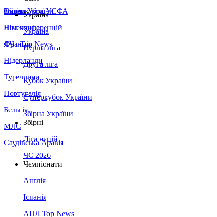
Збірна України
Італія
Суперкубок УЄФА
Україна
Німеччина
Ліга конференцій
Україна
Франція
ЛЧ - Top News
Перша ліга
Нідерланди
Друга ліга
Туреччина
Кубок України
Португалія
Суперкубок України
Бельгія
Збірна України
Збірні
МЛС
Ліга націй
Саудівська Аравія
ЧС 2026
Чемпіонати
Англія
Іспанія
АПЛ Top News