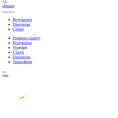
+
1
обране
Результати
Прогнози
Спорт
Новини спорту
Результати
Турніри
Статті
Прогнози
Трансфери
топ