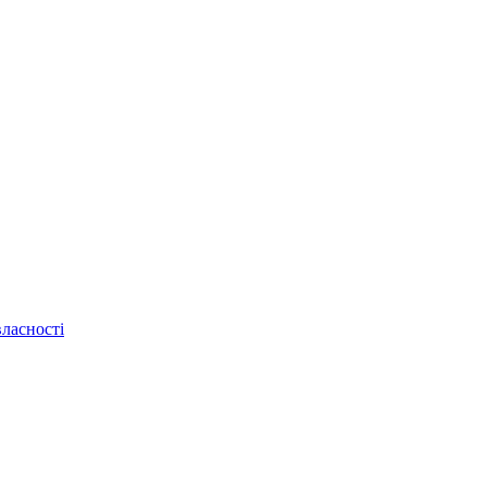
ласності