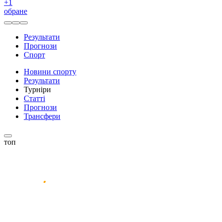
+
1
обране
Результати
Прогнози
Спорт
Новини спорту
Результати
Турніри
Статті
Прогнози
Трансфери
топ