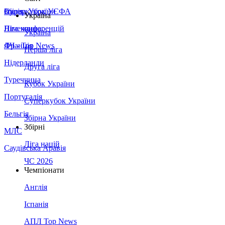
Збірна України
Італія
Суперкубок УЄФА
Україна
Німеччина
Ліга конференцій
Україна
Франція
ЛЧ - Top News
Перша ліга
Нідерланди
Друга ліга
Туреччина
Кубок України
Португалія
Суперкубок України
Бельгія
Збірна України
Збірні
МЛС
Ліга націй
Саудівська Аравія
ЧС 2026
Чемпіонати
Англія
Іспанія
АПЛ Top News