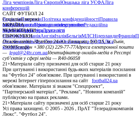
Ліга чемпіонів
Ліга Європи
Юнацька ліга УЄФА
Ліга
конференцій
САЙТ ФУТБОЛ 24
Редакція
Соціальні мережі
Прогнози
Політика конфіденційності
Правила
сайту
facebook
УКРАЇНА
Контакти
x
youtube
Правила коментування
instagram
telegram
viber
Редакційна
політика
Україна
ЧЕМПІОНАТИ
Перша ліга
Структура власності
Друга ліга
Німеччина
ЄВРОКУБКИ
Іспанія
Англія
Італія
Бельгія
МЛС
Нідерланди
Франція
П
Ліга чемпіонів
Онлайн-медіа «Футбол 24»
Ліга Європи
Юнацька ліга УЄФА
пл. Галицька, буд. 15, м. Львів,
Ліга
конференцій
79008
Телефон +380 (32) 229-77-77
Адреса електронної пошти
—
legal@24tv.com.ua
Ідентифікатор онлайн-медіа в Реєстрі
суб’єктів у сфері медіа — R40-06058
21+
Матеріали сайту призначені для осіб старше 21 року
При цитуванні і використанні будь-яких матеріалів посилання
на "Футбол 24" обов'язкове. При цитуванні і використанні в
мережі Інтернет гіперпосилання на сайт
football24.ua
обов'язкове. Матеріали зі знаком "Спецпроект",
"Партнерський матеріал", "Реклама", "Новини компаній"
публікуємо на правах реклами.
21+
Матеріали сайту призначені для осіб старше 21 року
Усi права захищенi. © 2005 -
2026
, ПрАТ "Телерадіокомпанія
Люкс". "Футбол 24".