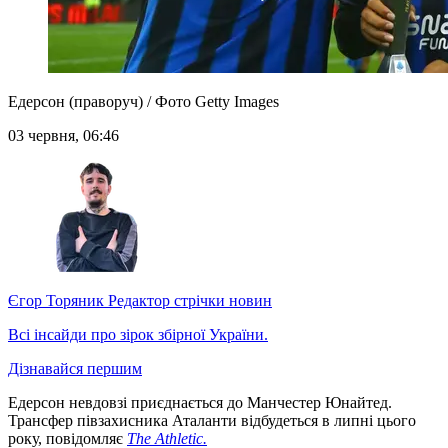
Едерсон (праворуч) / Фото Getty Images
03 червня, 06:46
Єгор Торяник
Редактор стрічки новин
Всі інсайди про зірок збірної України.
Дізнавайся першим
Едерсон невдовзі приєднається до Манчестер Юнайтед.
Трансфер півзахисника Аталанти відбудеться в липні цього
року, повідомляє
The Athletic.