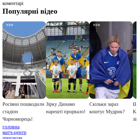
коментарі
головна
матч-центр
прогнози