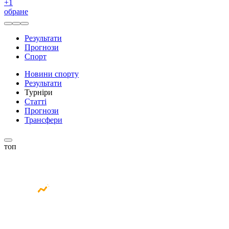
+
1
обране
Результати
Прогнози
Спорт
Новини спорту
Результати
Турніри
Статті
Прогнози
Трансфери
топ