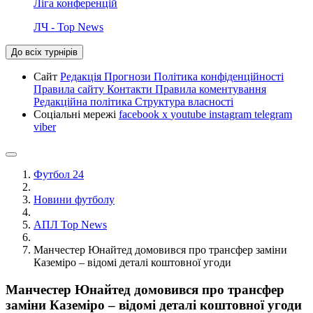
Ліга конференцій
ЛЧ - Top News
До всіх турнірів
Сайт
Редакція
Прогнози
Політика конфіденційності
Правила сайту
Контакти
Правила коментування
Редакційна політика
Структура власності
Соціальні мережі
facebook
x
youtube
instagram
telegram
viber
Футбол 24
Новини футболу
АПЛ Top News
Манчестер Юнайтед домовився про трансфер заміни
Каземіро – відомі деталі коштовної угоди
Манчестер Юнайтед домовився про трансфер
заміни Каземіро – відомі деталі коштовної угоди