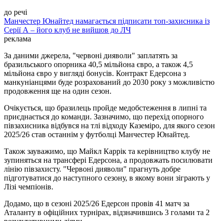
до речі
Манчестер Юнайтед намагається підписати топ-захисника із
Серії А – його клуб не вийшов до ЛЧ
реклама
За даними джерела, "червоні дияволи" заплатять за
бразильського опорника 40,5 мільйона євро, а також 4,5
мільйона євро у вигляді бонусів. Контракт Едерсона з
манкуніанцями буде розрахований до 2030 року з можливістю
продовження ще на один сезон.
Очікується, що бразилець пройде медобстеження в липні та
приєднається до команди. Зазначимо, що перехід опорного
півзахисника відбувся на тлі відходу Каземіро, для якого сезон
2025/26 став останнім у футболці Манчестер Юнайтед.
Також зауважимо, що Майкл Каррік та керівництво клубу не
зупиняться на трансфері Едерсона, а продовжать посилювати
лінію півзахисту. "Червоні дияволи" прагнуть добре
підготуватися до наступного сезону, в якому вони зіграють у
Лізі чемпіонів.
Додамо, що в сезоні 2025/26 Едерсон провів 41 матч за
Аталанту в офіційних турнірах, відзначившись 3 голами та 2