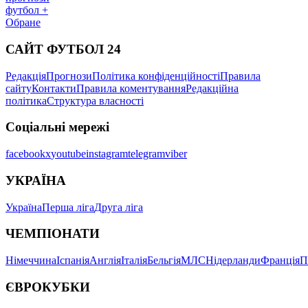
футбол +
Обране
САЙТ ФУТБОЛ 24
Редакція
Прогнози
Політика конфіденційності
Правила
сайту
Контакти
Правила коментування
Редакційна
політика
Структура власності
Соціальні мережі
facebook
x
youtube
instagram
telegram
viber
УКРАЇНА
Україна
Перша ліга
Друга ліга
ЧЕМПІОНАТИ
Німеччина
Іспанія
Англія
Італія
Бельгія
МЛС
Нідерланди
Франція
П
ЄВРОКУБКИ