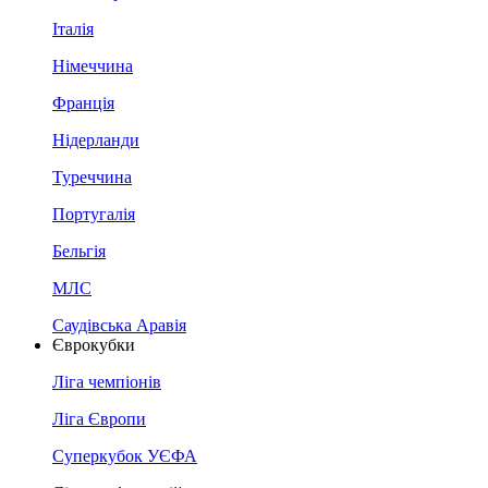
Італія
Німеччина
Франція
Нідерланди
Туреччина
Португалія
Бельгія
МЛС
Саудівська Аравія
Єврокубки
Ліга чемпіонів
Ліга Європи
Суперкубок УЄФА