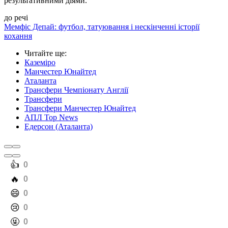
результативними діями.
до речі
Мемфіс Депай: футбол, татуювання і нескінченні історії
кохання
Читайте ще
:
Каземіро
Манчестер Юнайтед
Аталанта
Трансфери Чемпіонату Англії
Трансфери
Трансфери Манчестер Юнайтед
АПЛ Top News
Едерсон (Аталанта)
️👍
0
️🔥
0
️😄
0
️😢
0
️🤬
0