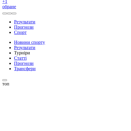
+
1
обране
Результати
Прогнози
Спорт
Новини спорту
Результати
Турніри
Статті
Прогнози
Трансфери
топ