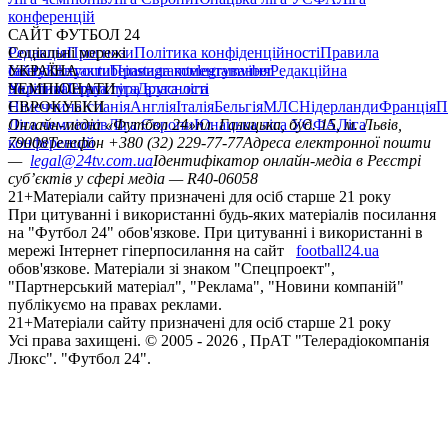
конференцій
САЙТ ФУТБОЛ 24
Редакція
Соціальні мережі
Прогнози
Політика конфіденційності
Правила
сайту
facebook
УКРАЇНА
Контакти
x
youtube
Правила коментування
instagram
telegram
viber
Редакційна
політика
Україна
ЧЕМПІОНАТИ
Перша ліга
Структура власності
Друга ліга
Німеччина
ЄВРОКУБКИ
Іспанія
Англія
Італія
Бельгія
МЛС
Нідерланди
Франція
П
Ліга чемпіонів
Онлайн-медіа «Футбол 24»
Ліга Європи
Юнацька ліга УЄФА
пл. Галицька, буд. 15, м. Львів,
Ліга
конференцій
79008
Телефон +380 (32) 229-77-77
Адреса електронної пошти
—
legal@24tv.com.ua
Ідентифікатор онлайн-медіа в Реєстрі
суб’єктів у сфері медіа — R40-06058
21+
Матеріали сайту призначені для осіб старше 21 року
При цитуванні і використанні будь-яких матеріалів посилання
на "Футбол 24" обов'язкове. При цитуванні і використанні в
мережі Інтернет гіперпосилання на сайт
football24.ua
обов'язкове. Матеріали зі знаком "Спецпроект",
"Партнерський матеріал", "Реклама", "Новини компаній"
публікуємо на правах реклами.
21+
Матеріали сайту призначені для осіб старше 21 року
Усi права захищенi. © 2005 -
2026
, ПрАТ "Телерадіокомпанія
Люкс". "Футбол 24".