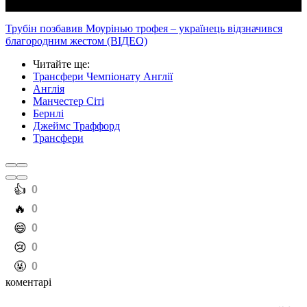
Трубін позбавив Моурінью трофея – українець відзначився
благородним жестом (ВІДЕО)
Читайте ще
:
Трансфери Чемпіонату Англії
Англія
Манчестер Сіті
Бернлі
Джеймс Траффорд
Трансфери
️👍
0
️🔥
0
️😄
0
️😢
0
️🤬
0
коментарі