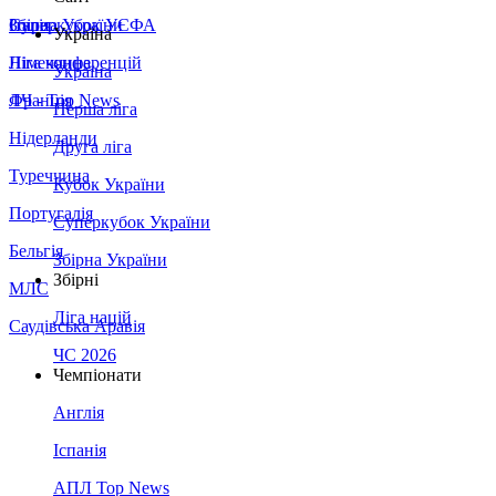
Збірна України
Італія
Суперкубок УЄФА
Україна
Німеччина
Ліга конференцій
Україна
Франція
ЛЧ - Top News
Перша ліга
Нідерланди
Друга ліга
Туреччина
Кубок України
Португалія
Суперкубок України
Бельгія
Збірна України
Збірні
МЛС
Ліга націй
Саудівська Аравія
ЧС 2026
Чемпіонати
Англія
Іспанія
АПЛ Top News