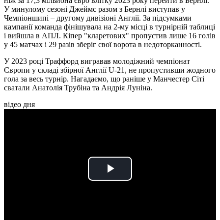
ніж за 17,3 мільйона євро влітку 2023 року перейти в Бернлі.
У минулому сезоні Джеймс разом з Бернлі виступав у
Чемпіоншипі – другому дивізіоні Англії. За підсумками
кампанії команда фінішувала на 2-му місці в турнірній таблиці
і вийшла в АПЛ. Кіпер "кларетових" пропустив лише 16 голів
у 45 матчах і 29 разів зберіг свої ворота в недоторканності.
У 2023 році Траффорд вигравав молодіжний чемпіонат
Європи у складі збірної Англії U-21, не пропустивши жодного
гола за весь турнір. Нагадаємо, що раніше у Манчестер Сіті
сватали Анатолія Трубіна та Андрія Луніна.
відео дня
Play
Video