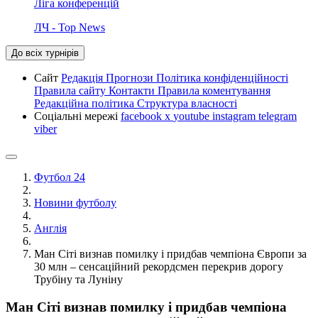
Ліга конференцій
ЛЧ - Top News
До всіх турнірів
Сайт
Редакція
Прогнози
Політика конфіденційності
Правила сайту
Контакти
Правила коментування
Редакційна політика
Структура власності
Соціальні мережі
facebook
x
youtube
instagram
telegram
viber
Футбол 24
Новини футболу
Англія
Ман Сіті визнав помилку і придбав чемпіона Європи за
30 млн – сенсаційний рекордсмен перекрив дорогу
Трубіну та Луніну
Ман Сіті визнав помилку і придбав чемпіона