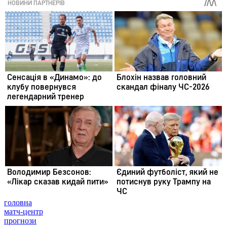
головна
матч-центр
прогнози