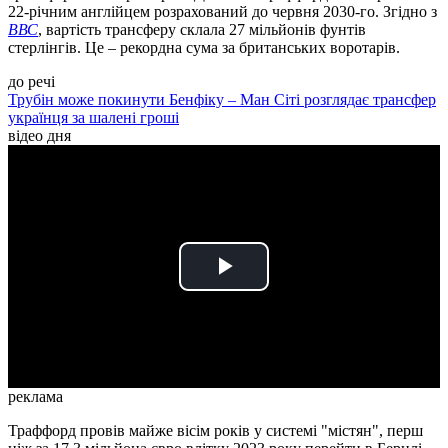
22-річним англійцем розрахований до червня 2030-го. Згідно з
ВВС
, вартість трансферу склала 27 мільйонів фунтів
стерлінгів. Це – рекордна сума за британських воротарів.
до речі
Трубін може покинути Бенфіку – Ман Сіті розглядає трансфер
українця за шалені гроші
відео дня
Play
Video
реклама
Траффорд провів майже вісім років у системі "містян", перш