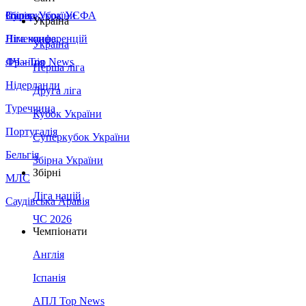
Збірна України
Італія
Суперкубок УЄФА
Україна
Німеччина
Ліга конференцій
Україна
Франція
ЛЧ - Top News
Перша ліга
Нідерланди
Друга ліга
Туреччина
Кубок України
Португалія
Суперкубок України
Бельгія
Збірна України
Збірні
МЛС
Ліга націй
Саудівська Аравія
ЧС 2026
Чемпіонати
Англія
Іспанія
АПЛ Top News