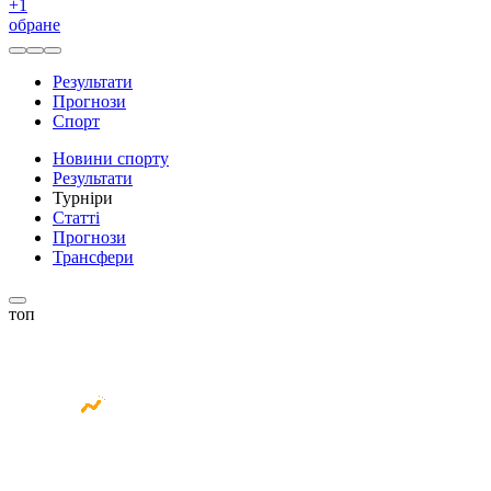
+
1
обране
Результати
Прогнози
Спорт
Новини спорту
Результати
Турніри
Статті
Прогнози
Трансфери
топ