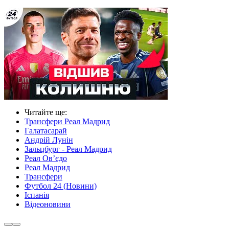
Читайте ще
:
Трансфери Реал Мадрид
Галатасарай
Андрій Лунін
Зальцбург - Реал Мадрид
Реал Ов’єдо
Реал Мадрид
Трансфери
Футбол 24 (Новини)
Іспанія
Відеоновини