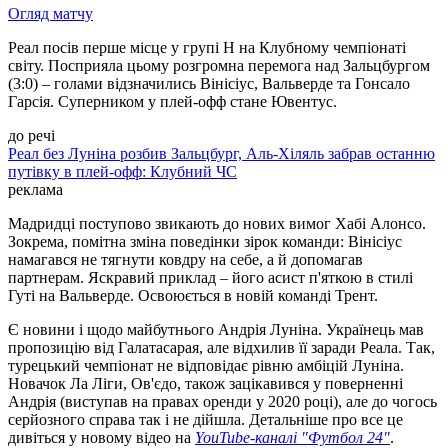
Огляд матчу
Реал посів перше місце у групі H на Клубному чемпіонаті
світу. Посприяла цьому розгромна перемога над Зальцбургом
(3:0) – голами відзначились Вінісіус, Вальверде та Гонсало
Гарсія. Суперником у плей-офф стане Ювентус.
до речі
Реал без Луніна розбив Зальцбург, Аль-Хіляль забрав останню
путівку в плей-офф: Клубний ЧС
реклама
Мадридці поступово звикають до нових вимог Хабі Алонсо.
Зокрема, помітна зміна поведінки зірок команди: Вінісіус
намагався не тягнути ковдру на себе, а й допомагав
партнерам. Яскравий приклад – його асист п'яткою в стилі
Гуті на Вальверде. Освоюється в новій команді Трент.
Є новини і щодо майбутнього Андрія Луніна. Українець мав
пропозицію від Галатасарая, але відхилив її заради Реала. Так,
турецький чемпіонат не відповідає рівню амбіцій Луніна.
Новачок Ла Ліги, Ов'єдо, також зацікавився у поверненні
Андрія (виступав на правах оренди у 2020 році), але до чогось
серйозного справа так і не дійшла. Детальніше про все це
дивіться у новому відео на
YouTube-каналі "Футбол 24"
.