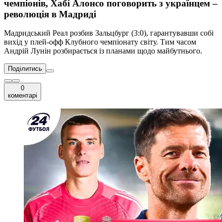
чемпіонів, Хабі Алонсо поговорить з українцем –
революція в Мадриді
Мадридський Реал розбив Зальцбург (3:0), гарантувавши собі
вихід у плей-офф Клубного чемпіонату світу. Тим часом
Андрій Лунін розбирається із планами щодо майбутнього.
Поділитись
0
коментарі