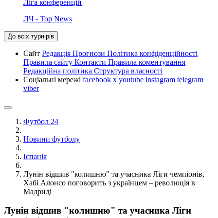
Ліга конференцій
ЛЧ - Top News
До всіх турнірів
Сайт
Редакція
Прогнози
Політика конфіденційності
Правила сайту
Контакти
Правила коментування
Редакційна політика
Структура власності
Соціальні мережі
facebook
x
youtube
instagram
telegram
viber
Футбол 24
Новини футболу
Іспанія
Лунін відшив "колишню" та учасника Ліги чемпіонів,
Хабі Алонсо поговорить з українцем – революція в
Мадриді
Лунін відшив "колишню" та учасника Ліги