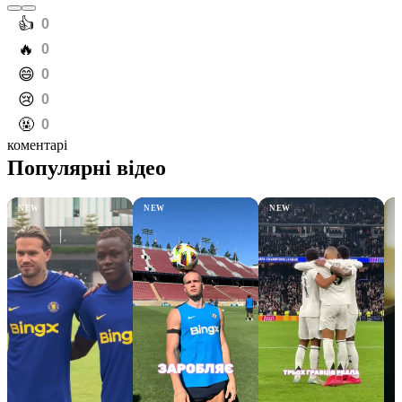
️👍
0
️🔥
0
️😄
0
️😢
0
️🤬
0
коментарі