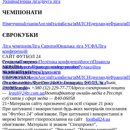
Україна
Перша ліга
Друга ліга
ЧЕМПІОНАТИ
Німеччина
Іспанія
Англія
Італія
Бельгія
МЛС
Нідерланди
Франція
П
ЄВРОКУБКИ
Ліга чемпіонів
Ліга Європи
Юнацька ліга УЄФА
Ліга
конференцій
САЙТ ФУТБОЛ 24
Редакція
Соціальні мережі
Прогнози
Політика конфіденційності
Правила
сайту
facebook
УКРАЇНА
Контакти
x
youtube
Правила коментування
instagram
telegram
viber
Редакційна
політика
Україна
ЧЕМПІОНАТИ
Перша ліга
Структура власності
Друга ліга
Німеччина
ЄВРОКУБКИ
Іспанія
Англія
Італія
Бельгія
МЛС
Нідерланди
Франція
П
Ліга чемпіонів
Онлайн-медіа «Футбол 24»
Ліга Європи
Юнацька ліга УЄФА
пл. Галицька, буд. 15, м. Львів,
Ліга
конференцій
79008
Телефон +380 (32) 229-77-77
Адреса електронної пошти
—
legal@24tv.com.ua
Ідентифікатор онлайн-медіа в Реєстрі
суб’єктів у сфері медіа — R40-06058
21+
Матеріали сайту призначені для осіб старше 21 року
При цитуванні і використанні будь-яких матеріалів посилання
на "Футбол 24" обов'язкове. При цитуванні і використанні в
мережі Інтернет гіперпосилання на сайт
football24.ua
обов'язкове. Матеріали зі знаком "Спецпроект",
"Партнерський матеріал", "Реклама", "Новини компаній"