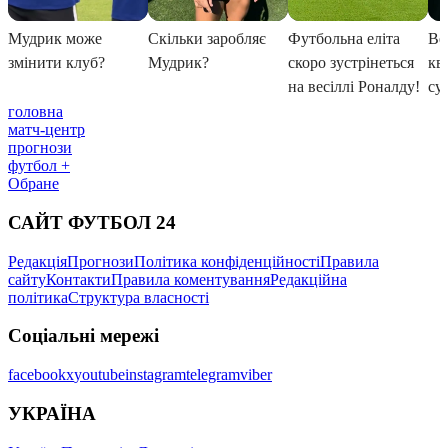
головна
матч-центр
прогнози
футбол +
Обране
САЙТ ФУТБОЛ 24
Редакція
Прогнози
Політика конфіденційності
Правила
сайту
Контакти
Правила коментування
Редакційна
політика
Структура власності
Соціальні мережі
facebook
x
youtube
instagram
telegram
viber
УКРАЇНА