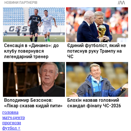
головна
матч-центр
прогнози
футбол +