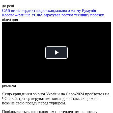
до речі
CAS виніс вердикт щодо скандального матчу Румунія –
Косово – раніше УЄФА зарахував гостям технічну поразку
відео дня
Play
Video
реклама
Якщо кривдники збірної України на Євро-2024 проб'ються на
ЧС-2026, тренер керуватиме командою і там, якщо ж ні –
покине свою посаду перед турніром.
Повідомляється, що головним претендентом на посаду