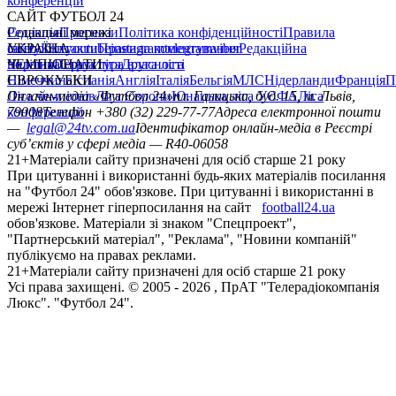
конференцій
САЙТ ФУТБОЛ 24
Редакція
Соціальні мережі
Прогнози
Політика конфіденційності
Правила
сайту
facebook
УКРАЇНА
Контакти
x
youtube
Правила коментування
instagram
telegram
viber
Редакційна
політика
Україна
ЧЕМПІОНАТИ
Перша ліга
Структура власності
Друга ліга
Німеччина
ЄВРОКУБКИ
Іспанія
Англія
Італія
Бельгія
МЛС
Нідерланди
Франція
П
Ліга чемпіонів
Онлайн-медіа «Футбол 24»
Ліга Європи
Юнацька ліга УЄФА
пл. Галицька, буд. 15, м. Львів,
Ліга
конференцій
79008
Телефон +380 (32) 229-77-77
Адреса електронної пошти
—
legal@24tv.com.ua
Ідентифікатор онлайн-медіа в Реєстрі
суб’єктів у сфері медіа — R40-06058
21+
Матеріали сайту призначені для осіб старше 21 року
При цитуванні і використанні будь-яких матеріалів посилання
на "Футбол 24" обов'язкове. При цитуванні і використанні в
мережі Інтернет гіперпосилання на сайт
football24.ua
обов'язкове. Матеріали зі знаком "Спецпроект",
"Партнерський матеріал", "Реклама", "Новини компаній"
публікуємо на правах реклами.
21+
Матеріали сайту призначені для осіб старше 21 року
Усi права захищенi. © 2005 -
2026
, ПрАТ "Телерадіокомпанія
Люкс". "Футбол 24".