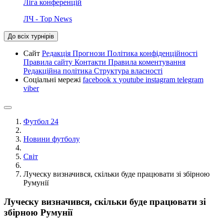
Ліга конференцій
ЛЧ - Top News
До всіх турнірів
Сайт
Редакція
Прогнози
Політика конфіденційності
Правила сайту
Контакти
Правила коментування
Редакційна політика
Структура власності
Соціальні мережі
facebook
x
youtube
instagram
telegram
viber
Футбол 24
Новини футболу
Світ
Луческу визначився, скільки буде працювати зі збірною
Румунії
Луческу визначився, скільки буде працювати зі
збірною Румунії