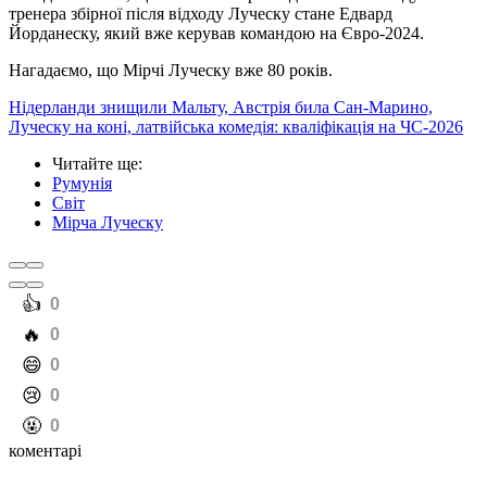
тренера збірної після відходу Луческу стане Едвард
Йорданеску, який вже керував командою на Євро-2024.
Нагадаємо, що Мірчі Луческу вже 80 років.
Нідерланди знищили Мальту, Австрія била Сан-Марино,
Луческу на коні, латвійська комедія: кваліфікація на ЧС-2026
Читайте ще
:
Румунія
Світ
Мірча Луческу
️👍
0
️🔥
0
️😄
0
️😢
0
️🤬
0
коментарі