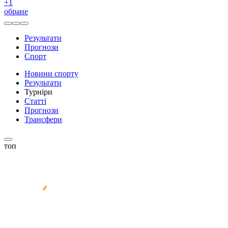
+
1
обране
Результати
Прогнози
Спорт
Новини спорту
Результати
Турніри
Статті
Прогнози
Трансфери
топ