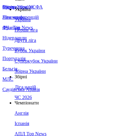
Збірна України
Італія
Суперкубок УЄФА
Україна
Німеччина
Ліга конференцій
Україна
Франція
ЛЧ - Top News
Перша ліга
Нідерланди
Друга ліга
Туреччина
Кубок України
Португалія
Суперкубок України
Бельгія
Збірна України
Збірні
МЛС
Ліга націй
Саудівська Аравія
ЧС 2026
Чемпіонати
Англія
Іспанія
АПЛ Top News