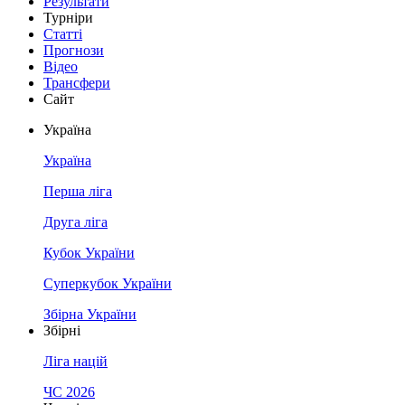
Результати
Турніри
Статті
Прогнози
Відео
Трансфери
Сайт
Україна
Україна
Перша ліга
Друга ліга
Кубок України
Суперкубок України
Збірна України
Збірні
Ліга націй
ЧС 2026