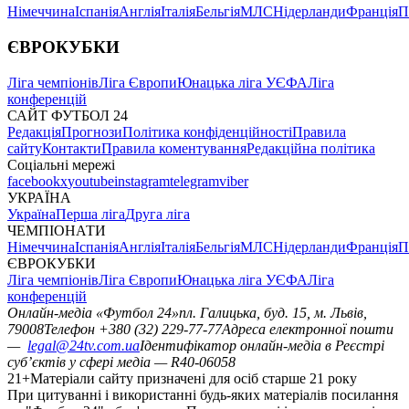
Німеччина
Іспанія
Англія
Італія
Бельгія
МЛС
Нідерланди
Франція
П
ЄВРОКУБКИ
Ліга чемпіонів
Ліга Європи
Юнацька ліга УЄФА
Ліга
конференцій
САЙТ ФУТБОЛ 24
Редакція
Прогнози
Політика конфіденційності
Правила
сайту
Контакти
Правила коментування
Редакційна політика
Соціальні мережі
facebook
x
youtube
instagram
telegram
viber
УКРАЇНА
Україна
Перша ліга
Друга ліга
ЧЕМПІОНАТИ
Німеччина
Іспанія
Англія
Італія
Бельгія
МЛС
Нідерланди
Франція
П
ЄВРОКУБКИ
Ліга чемпіонів
Ліга Європи
Юнацька ліга УЄФА
Ліга
конференцій
Онлайн-медіа «Футбол 24»
пл. Галицька, буд. 15, м. Львів,
79008
Телефон +380 (32) 229-77-77
Адреса електронної пошти
—
legal@24tv.com.ua
Ідентифікатор онлайн-медіа в Реєстрі
суб’єктів у сфері медіа — R40-06058
21+
Матеріали сайту призначені для осіб старше 21 року
При цитуванні і використанні будь-яких матеріалів посилання