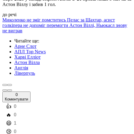
Астон Віллу і забив 1 гол.
до речі
Миколенко не зміг помститись Пелас за Шахтар, асист
голкіпера не допоміг перемогти Астон Віллі, Ньюкасл знову
не виграв
Читайте ще
:
Арне Слот
АПЛ Top News
Харві Елліот
Астон Вілла
Англія
Ліверпуль
0
Коментувати
️👍
0
️🔥
0
️😄
1
️😢
0