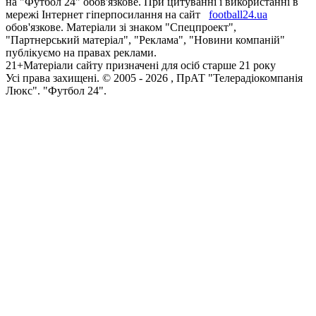
на "Футбол 24" обов'язкове. При цитуванні і використанні в
мережі Інтернет гіперпосилання на сайт
football24.ua
обов'язкове. Матеріали зі знаком "Спецпроект",
"Партнерський матеріал", "Реклама", "Новини компаній"
публікуємо на правах реклами.
21+
Матеріали сайту призначені для осіб старше 21 року
Усi права захищенi. © 2005 -
2026
, ПрАТ "Телерадіокомпанія
Люкс". "Футбол 24".