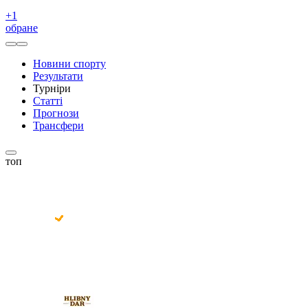
+
1
обране
Новини спорту
Результати
Турніри
Статті
Прогнози
Трансфери
топ