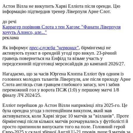
Астон Вілла не викупить Харві Елліота після оренди. Цю
інформацію підтвердив тренер Ліверпуля Арне Слот.
до речі
Каррагер порівняв Слота з тен Хагом: "Фанати Ліверпуля
хочуть Алонсо, але..."
реклама
Як інформує
прес-служба "червоних"
, бірмінгемці не
активують пункт в орендній угоді про викуп. 23-річний
гравець повернеться на Енфілд та візьме участь у
передсезонній підготовці мерсисайдців до кампанії 2026/27.
Нагадаємо, що за часів Юргена Клоппа Елліот був одним із
головних молодих талантів Ліверпуля, але після приходу Арне
Слота англієць став гравцем глибокого запасу, хоч і забив
переможний гол у ворота ПСЖ (1:0) у першому матчі 1/8
фіналу ЛЧ 2024/25.
Елліот перейшов до Астон Вілли наприкінці літа 2025-го. Це
була орендна угода з потенційним викупом, який мав
активуватися, коли Харві зіграє 10 матчів за "вілланів". Проте
бірмінгемці після кількох матчів розчарувались у футболісті й
просто припинили випускати того на поле. Головний герой
Євро-2025 у складі збірної Англії U-21 провів лише 9 матчів за