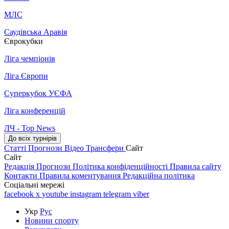
МЛС
Саудівська Аравія
Єврокубки
Ліга чемпіонів
Ліга Європи
Суперкубок УЄФА
Ліга конференцій
ЛЧ - Top News
До всіх турнірів
Статті
Прогнози
Відео
Трансфери
Сайт
Сайт
Редакція
Прогнози
Політика конфіденційності
Правила сайту
Контакти
Правила коментування
Редакційна політика
Соціальні мережі
facebook
x
youtube
instagram
telegram
viber
Укр
Рус
Новини спорту