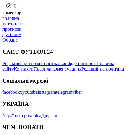
️🤬
0
коментарі
головна
матч-центр
прогнози
футбол +
Обране
САЙТ ФУТБОЛ 24
Редакція
Прогнози
Політика конфіденційності
Правила
сайту
Контакти
Правила коментування
Редакційна політика
Соціальні мережі
facebook
x
youtube
instagram
telegram
viber
УКРАЇНА
Україна
Перша ліга
Друга ліга
ЧЕМПІОНАТИ