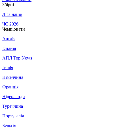
Збірні
Ліга націй
ЧС 2026
Чемпіонати
Англія
Іспанія
АПЛ Top News
Італія
Німеччина
Франція
Нідерланди
Туреччина
Португалія
Бельгія