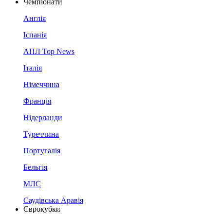
Чемпіонати
Англія
Іспанія
АПЛ Top News
Італія
Німеччина
Франція
Нідерланди
Туреччина
Португалія
Бельгія
МЛС
Саудівська Аравія
Єврокубки