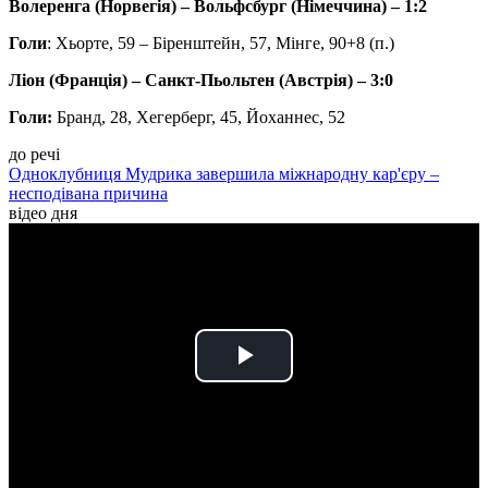
Волеренга (Норвегія) – Вольфсбург (Німеччина) – 1:2
Голи
: Хьорте, 59 – Біренштейн, 57, Мінге, 90+8 (п.)
Ліон (Франція) – Санкт-Пьольтен (Австрія) – 3:0
Голи:
Бранд, 28, Хегерберг, 45, Йоханнес, 52
до речі
Одноклубниця Мудрика завершила міжнародну кар'єру –
несподівана причина
відео дня
Play
Video