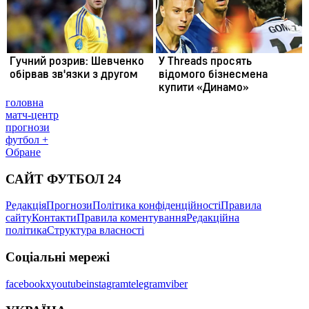
головна
матч-центр
прогнози
футбол +
Обране
САЙТ ФУТБОЛ 24
Редакція
Прогнози
Політика конфіденційності
Правила
сайту
Контакти
Правила коментування
Редакційна
політика
Структура власності
Соціальні мережі
facebook
x
youtube
instagram
telegram
viber