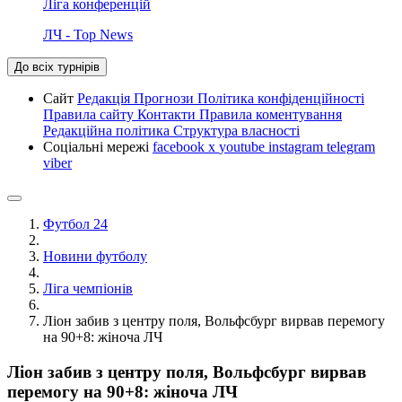
Ліга конференцій
ЛЧ - Top News
До всіх турнірів
Сайт
Редакція
Прогнози
Політика конфіденційності
Правила сайту
Контакти
Правила коментування
Редакційна політика
Структура власності
Соціальні мережі
facebook
x
youtube
instagram
telegram
viber
Футбол 24
Новини футболу
Ліга чемпіонів
Ліон забив з центру поля, Вольфсбург вирвав перемогу
на 90+8: жіноча ЛЧ
Ліон забив з центру поля, Вольфсбург вирвав
перемогу на 90+8: жіноча ЛЧ