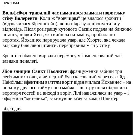
реклама
Вольфсбург тривалий час намагався зламати норвезьку
стіну Волеренги
. Коли ж "вовчицям" це вдалося зробити
(відзначилася Біренштейн), вони відразу ж пропустили у
відповідь. Після розіграшу кутового Саєвік подала на ближню
штангу, звідки Хегг, яка вийшла на заміну, пробила по
воротах. Йоханнес парирувала удар, але Хьорте, яка чекала
відскоку біля лівої штанги, переправила м'яч у сітку.
Зрештою німкені вирвали перемогу у компенсований час
завдяки пенальті.
Ліон знищив Санкт-Пьольтен
: француженки забили три
легітимних голи, а четвертий був скасований через офсайд.
Найбільш ефектним взяттям воріт відзначилася Йоханнес – на
початку другого тайму вона майже з центру поля підловила
воротаря гостей на виході з воріт. Лілі наважилася на удар – і
оформила "метелика", закинувши м'яч за комір Шлютер.
відео дня