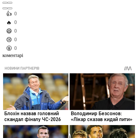
️👍
0
️🔥
0
️😄
0
️😢
0
️🤬
0
коментарі