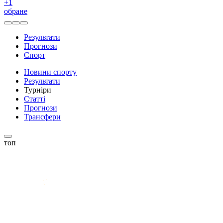
+
1
обране
Результати
Прогнози
Спорт
Новини спорту
Результати
Турніри
Статті
Прогнози
Трансфери
топ