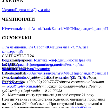
УКРАЇНА
Україна
Перша ліга
Друга ліга
ЧЕМПІОНАТИ
Німеччина
Іспанія
Англія
Італія
Бельгія
МЛС
Нідерланди
Франція
П
ЄВРОКУБКИ
Ліга чемпіонів
Ліга Європи
Юнацька ліга УЄФА
Ліга
конференцій
САЙТ ФУТБОЛ 24
Редакція
Соціальні мережі
Прогнози
Політика конфіденційності
Правила
сайту
facebook
УКРАЇНА
Контакти
x
youtube
Правила коментування
instagram
telegram
viber
Редакційна
політика
Україна
ЧЕМПІОНАТИ
Перша ліга
Структура власності
Друга ліга
Німеччина
ЄВРОКУБКИ
Іспанія
Англія
Італія
Бельгія
МЛС
Нідерланди
Франція
П
Ліга чемпіонів
Онлайн-медіа «Футбол 24»
Ліга Європи
Юнацька ліга УЄФА
пл. Галицька, буд. 15, м. Львів,
Ліга
конференцій
79008
Телефон +380 (32) 229-77-77
Адреса електронної пошти
—
legal@24tv.com.ua
Ідентифікатор онлайн-медіа в Реєстрі
суб’єктів у сфері медіа — R40-06058
21+
Матеріали сайту призначені для осіб старше 21 року
При цитуванні і використанні будь-яких матеріалів посилання
на "Футбол 24" обов'язкове. При цитуванні і використанні в
мережі Інтернет гіперпосилання на сайт
football24.ua