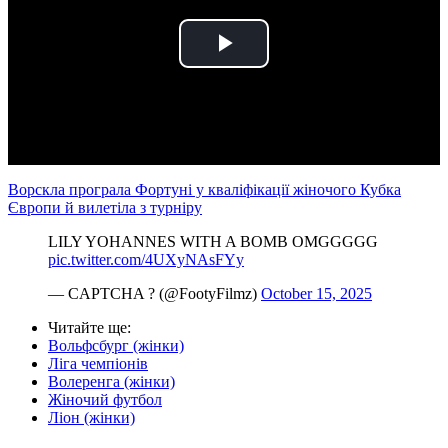
Play
Video
Ворскла програла Фортуні у кваліфікації жіночого Кубка
Європи й вилетіла з турніру
LILY YOHANNES WITH A BOMB OMGGGGG
pic.twitter.com/4UXyNAsFYy
— CAPTCHA ? (@FootyFilmz)
October 15, 2025
Читайте ще
:
Вольфсбург (жінки)
Ліга чемпіонів
Волеренга (жінки)
Жіночий футбол
Ліон (жінки)