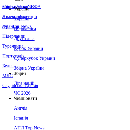
Збірна України
Італія
Суперкубок УЄФА
Україна
Німеччина
Ліга конференцій
Україна
Франція
ЛЧ - Top News
Перша ліга
Нідерланди
Друга ліга
Туреччина
Кубок України
Португалія
Суперкубок України
Бельгія
Збірна України
Збірні
МЛС
Ліга націй
Саудівська Аравія
ЧС 2026
Чемпіонати
Англія
Іспанія
АПЛ Top News