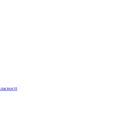
ласності