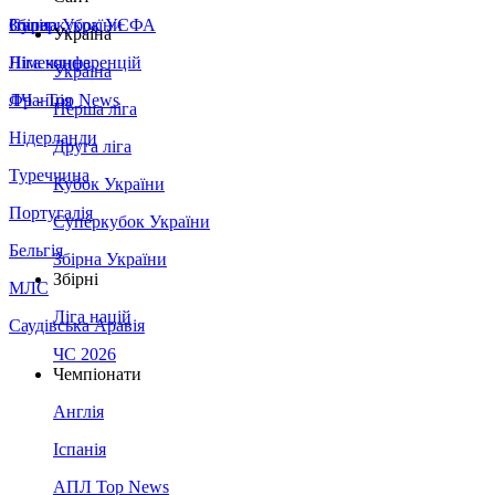
Збірна України
Італія
Суперкубок УЄФА
Україна
Німеччина
Ліга конференцій
Україна
Франція
ЛЧ - Top News
Перша ліга
Нідерланди
Друга ліга
Туреччина
Кубок України
Португалія
Суперкубок України
Бельгія
Збірна України
Збірні
МЛС
Ліга націй
Саудівська Аравія
ЧС 2026
Чемпіонати
Англія
Іспанія
АПЛ Top News