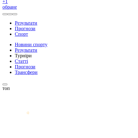
+
1
обране
Результати
Прогнози
Спорт
Новини спорту
Результати
Турніри
Статті
Прогнози
Трансфери
топ