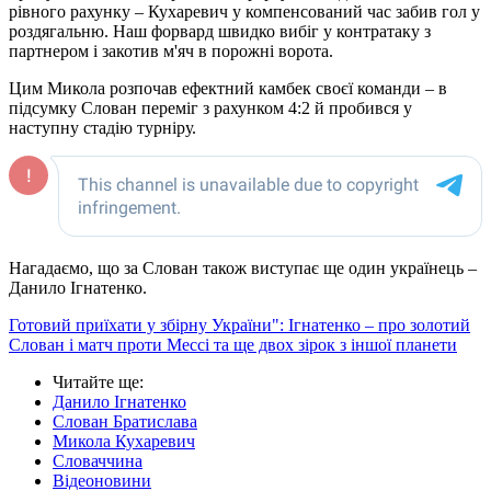
рівного рахунку – Кухаревич у компенсований час забив гол у
роздягальню. Наш форвард швидко вибіг у контратаку з
партнером і закотив м'яч в порожні ворота.
Цим Микола розпочав ефектний камбек своєї команди – в
підсумку Слован переміг з рахунком 4:2 й пробився у
наступну стадію турніру.
Нагадаємо, що за Слован також виступає ще один українець –
Данило Ігнатенко.
Готовий приїхати у збірну України": Ігнатенко – про золотий
Слован і матч проти Мессі та ще двох зірок з іншої планети
Читайте ще
:
Данило Ігнатенко
Слован Братислава
Микола Кухаревич
Словаччина
Відеоновини