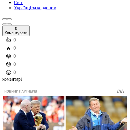
Світ
Українці за кордоном
0
Коментувати
️👍
0
️🔥
0
️😄
0
️😢
0
️🤬
0
коментарі