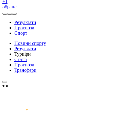
+
1
обране
Результати
Прогнози
Спорт
Новини спорту
Результати
Турніри
Статті
Прогнози
Трансфери
топ