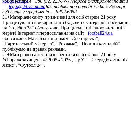
конференцій
79008
Телефон +380 (32) 229-77-77
Адреса електронної пошти
—
legal@24tv.com.ua
Ідентифікатор онлайн-медіа в Реєстрі
суб’єктів у сфері медіа — R40-06058
21+
Матеріали сайту призначені для осіб старше 21 року
При цитуванні і використанні будь-яких матеріалів посилання
на "Футбол 24" обов'язкове. При цитуванні і використанні в
мережі Інтернет гіперпосилання на сайт
football24.ua
обов'язкове. Матеріали зі знаком "Спецпроект",
"Партнерський матеріал", "Реклама", "Новини компаній"
публікуємо на правах реклами.
21+
Матеріали сайту призначені для осіб старше 21 року
Усi права захищенi. © 2005 -
2026
, ПрАТ "Телерадіокомпанія
Люкс". "Футбол 24".