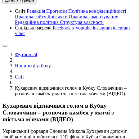
До всіх турнірів
Сайт
Редакція
Прогнози
Політика конфіденційності
Правила сайту
Контакти
Правила коментування
Редакційна політика
Структура власності
Соціальні мережі
facebook
x
youtube
instagram
telegram
viber
Футбол 24
Новини футболу
Світ
Кухаревич відзначився голом в Кубку Словаччини –
розпочав камбек у матчі з шістьма м'ячами (ВІДЕО)
Кухаревич відзначився голом в Кубку
Словаччини – розпочав камбек у матчі з
шістьма м'ячами (ВІДЕО)
Український форвард Слована Микола Кухаревич допоміг
своїй команді пробитися в 1/32 фіналу Кубка Словаччини.