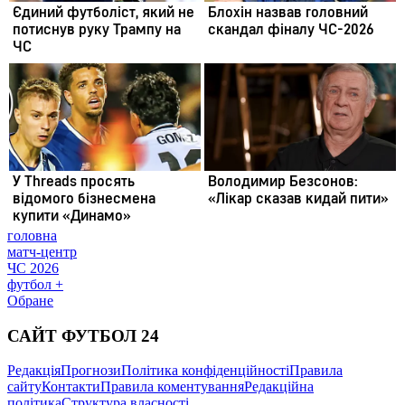
головна
матч-центр
ЧС 2026
футбол +
Обране
САЙТ ФУТБОЛ 24
Редакція
Прогнози
Політика конфіденційності
Правила
сайту
Контакти
Правила коментування
Редакційна
політика
Структура власності