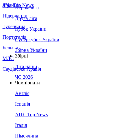
Франція
ЛЧ - Top News
Перша ліга
Нідерланди
Друга ліга
Туреччина
Кубок України
Португалія
Суперкубок України
Бельгія
Збірна України
Збірні
МЛС
Ліга націй
Саудівська Аравія
ЧС 2026
Чемпіонати
Англія
Іспанія
АПЛ Top News
Італія
Німеччина