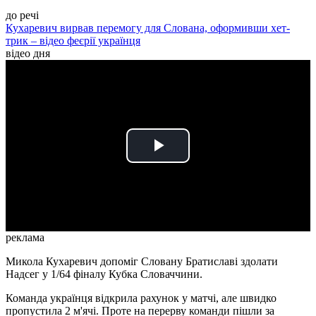
до речі
Кухаревич вирвав перемогу для Слована, оформивши хет-
трик – відео феєрії українця
відео дня
Play
Video
реклама
Микола Кухаревич допоміг Словану Братиславі здолати
Надсег у 1/64 фіналу Кубка Словаччини.
Команда українця відкрила рахунок у матчі, але швидко
пропустила 2 м'ячі. Проте на перерву команди пішли за