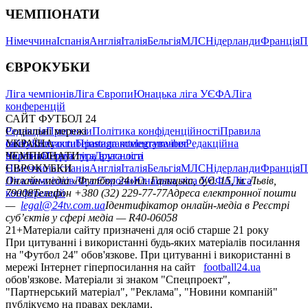
ЧЕМПІОНАТИ
Німеччина
Іспанія
Англія
Італія
Бельгія
МЛС
Нідерланди
Франція
П
ЄВРОКУБКИ
Ліга чемпіонів
Ліга Європи
Юнацька ліга УЄФА
Ліга
конференцій
САЙТ ФУТБОЛ 24
Редакція
Соціальні мережі
Прогнози
Політика конфіденційності
Правила
сайту
facebook
УКРАЇНА
Контакти
x
youtube
Правила коментування
instagram
telegram
viber
Редакційна
політика
Україна
ЧЕМПІОНАТИ
Перша ліга
Структура власності
Друга ліга
Німеччина
ЄВРОКУБКИ
Іспанія
Англія
Італія
Бельгія
МЛС
Нідерланди
Франція
П
Ліга чемпіонів
Онлайн-медіа «Футбол 24»
Ліга Європи
Юнацька ліга УЄФА
пл. Галицька, буд. 15, м. Львів,
Ліга
конференцій
79008
Телефон +380 (32) 229-77-77
Адреса електронної пошти
—
legal@24tv.com.ua
Ідентифікатор онлайн-медіа в Реєстрі
суб’єктів у сфері медіа — R40-06058
21+
Матеріали сайту призначені для осіб старше 21 року
При цитуванні і використанні будь-яких матеріалів посилання
на "Футбол 24" обов'язкове. При цитуванні і використанні в
мережі Інтернет гіперпосилання на сайт
football24.ua
обов'язкове. Матеріали зі знаком "Спецпроект",
"Партнерський матеріал", "Реклама", "Новини компаній"
публікуємо на правах реклами.