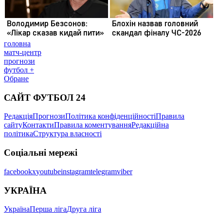
головна
матч-центр
прогнози
футбол +
Обране
САЙТ ФУТБОЛ 24
Редакція
Прогнози
Політика конфіденційності
Правила
сайту
Контакти
Правила коментування
Редакційна
політика
Структура власності
Соціальні мережі
facebook
x
youtube
instagram
telegram
viber
УКРАЇНА
Україна
Перша ліга
Друга ліга