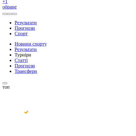
+
1
обране
Результати
Прогнози
Спорт
Новини спорту
Результати
Турніри
Статті
Прогнози
Трансфери
топ