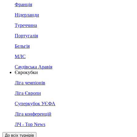
Франція
Нідерланди
Туреччина
Португалія
Бельгія
МЛС
Саудівська Аравія
Єврокубки
Ліга чемпіонів
Ліга Європи
Суперкубок УЄФА
Ліга конференцій
ЛЧ - Top News
До всіх турнірів