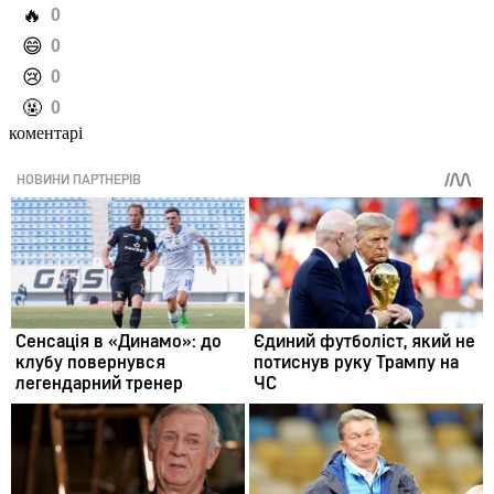
️🔥
0
️😄
0
️😢
0
️🤬
0
коментарі