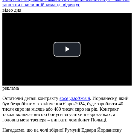
зарплата в колишній команді відлякує
відео дня
Play
Video
реклама
Остаточні деталі контракту
вже узгоджені
. Йорданеску, який
був безробітним з закінчення Євро-2024, буде заробляти 40
тисяч євро на місяць або 480 тисяч євро на рік. Контракт
також включає високі бонуси за успіхи в єврокубках, а
головна мета тренера – виграти чемпіонат Польщі.
Нагадаємо, що на чолі збірної Румунії Едвард Йорданеску