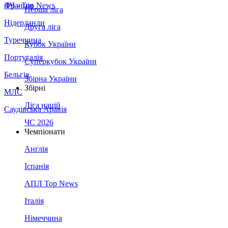
Франція
ЛЧ - Top News
Перша ліга
Нідерланди
Друга ліга
Туреччина
Кубок України
Португалія
Суперкубок України
Бельгія
Збірна України
Збірні
МЛС
Ліга націй
Саудівська Аравія
ЧС 2026
Чемпіонати
Англія
Іспанія
АПЛ Top News
Італія
Німеччина