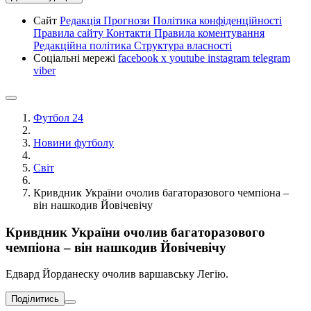
Сайт
Редакція
Прогнози
Політика конфіденційності
Правила сайту
Контакти
Правила коментування
Редакційна політика
Структура власності
Соціальні мережі
facebook
x
youtube
instagram
telegram
viber
Футбол 24
Новини футболу
Світ
Кривдник України очолив багаторазового чемпіона –
він нашкодив Йовічевічу
Кривдник України очолив багаторазового
чемпіона – він нашкодив Йовічевічу
Едвард Йорданеску очолив варшавську Легію.
Поділитись