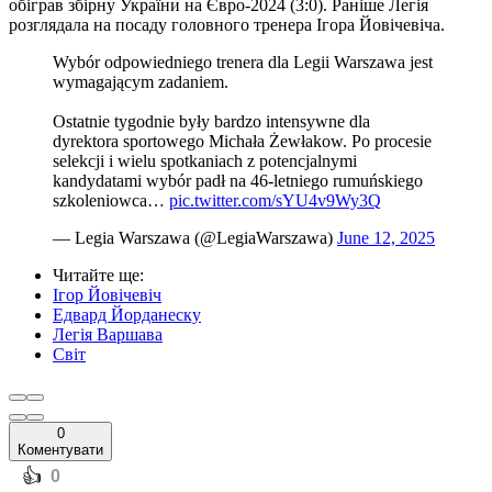
обіграв збірну України на Євро-2024 (3:0). Раніше Легія
розглядала на посаду головного тренера Ігора Йовічевіча.
Wybór odpowiedniego trenera dla Legii Warszawa jest
wymagającym zadaniem.
Ostatnie tygodnie były bardzo intensywne dla
dyrektora sportowego Michała Żewłakow. Po procesie
selekcji i wielu spotkaniach z potencjalnymi
kandydatami wybór padł na 46-letniego rumuńskiego
szkoleniowca…
pic.twitter.com/sYU4v9Wy3Q
— Legia Warszawa (@LegiaWarszawa)
June 12, 2025
Читайте ще
:
Ігор Йовічевіч
Едвард Йорданеску
Легія Варшава
Світ
0
Коментувати
️👍
0