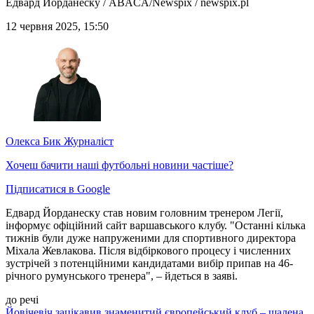
Едвард Йорданеску / ABACA/Newspix / newspix.pl
12 червня 2025, 15:50
Олекса Бик
Журналіст
Хочеш бачити наші футбольні новини частіше?
Підписатися в Google
Едвард Йорданеску став новим головним тренером Легії,
інформує офіційний сайт варшавського клубу. "Останні кілька
тижнів були дуже напруженими для спортивного директора
Міхала Жевлакова. Після відбіркового процесу і численних
зустрічей з потенційними кандидатами вибір припав на 46-
річного румунського тренера", – йдеться в заяві.
до речі
Йовічевіч зацікавив знаменитий європейський клуб – шалена