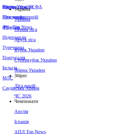
Збірна України
Італія
Суперкубок УЄФА
Україна
Німеччина
Ліга конференцій
Україна
Франція
ЛЧ - Top News
Перша ліга
Нідерланди
Друга ліга
Туреччина
Кубок України
Португалія
Суперкубок України
Бельгія
Збірна України
Збірні
МЛС
Ліга націй
Саудівська Аравія
ЧС 2026
Чемпіонати
Англія
Іспанія
АПЛ Top News