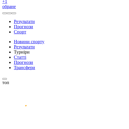
+
1
обране
Результати
Прогнози
Спорт
Новини спорту
Результати
Турніри
Статті
Прогнози
Трансфери
топ