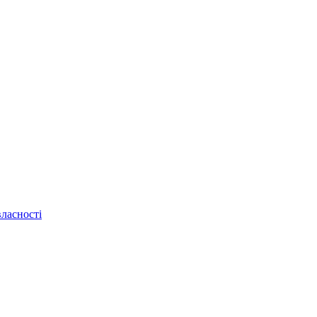
ласності