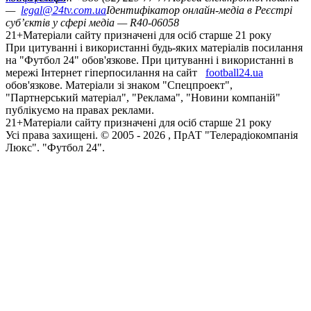
—
legal@24tv.com.ua
Ідентифікатор онлайн-медіа в Реєстрі
суб’єктів у сфері медіа — R40-06058
21+
Матеріали сайту призначені для осіб старше 21 року
При цитуванні і використанні будь-яких матеріалів посилання
на "Футбол 24" обов'язкове. При цитуванні і використанні в
мережі Інтернет гіперпосилання на сайт
football24.ua
обов'язкове. Матеріали зі знаком "Спецпроект",
"Партнерський матеріал", "Реклама", "Новини компаній"
публікуємо на правах реклами.
21+
Матеріали сайту призначені для осіб старше 21 року
Усi права захищенi. © 2005 -
2026
, ПрАТ "Телерадіокомпанія
Люкс". "Футбол 24".