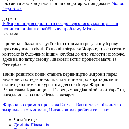
Гассаніги або відсутності інших воротарів, повідомляє
Mundo
Deportivo.
до речі
У Жироні підтвердили інтерес до чергового українця – він
повинен вирішити найбільшу проблему Мічела
реклама
Причина – бажання футболіста отримати регулярну ігрову
практику вже в січні. Якщо він зіграє за Жирону цього сезону,
контракт із будь-яким іншим клубом до літа укласти не зможе,
адже на початку сезону Ліваковіч встиг провести матчі за
Фенербахче.
Такий розвиток подій ставить керівництво Жирони перед
необхідністю терміново підсилити позицію воротаря, який
стане ще одним конкурентом для голкіпера Жирони
Владислава Крапивцова. Гравець молодіжної збірної України,
нагадаємо, зараз перебуває в лазареті.
Жирона розгромно програла Ельче – Ванат через піжонство
змарнував топ-момент, Циганков мав робити гол+пас
Читайте ще
:
Домінік Ліваковіч