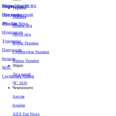
Збірна України
Італія
Суперкубок УЄФА
Україна
Німеччина
Ліга конференцій
Україна
Франція
ЛЧ - Top News
Перша ліга
Нідерланди
Друга ліга
Туреччина
Кубок України
Португалія
Суперкубок України
Бельгія
Збірна України
Збірні
МЛС
Ліга націй
Саудівська Аравія
ЧС 2026
Чемпіонати
Англія
Іспанія
АПЛ Top News