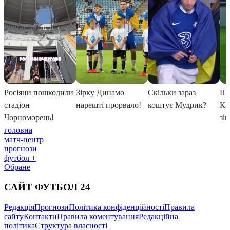
головна
матч-центр
прогнози
футбол +
Обране
САЙТ ФУТБОЛ 24
Редакція
Прогнози
Політика конфіденційності
Правила
сайту
Контакти
Правила коментування
Редакційна
політика
Структура власності