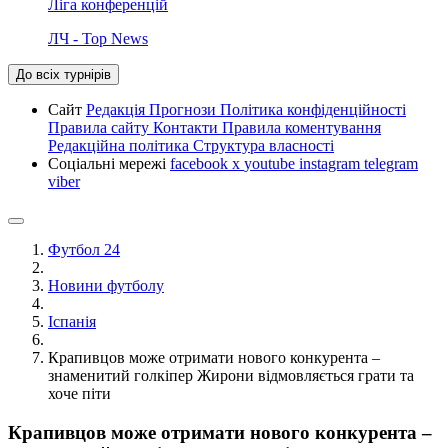
Ліга конференцій
ЛЧ - Top News
До всіх турнірів
Сайт
Редакція
Прогнози
Політика конфіденційності
Правила сайту
Контакти
Правила коментування
Редакційна політика
Структура власності
Соціальні мережі
facebook
x
youtube
instagram
telegram
viber
Футбол 24
Новини футболу
Іспанія
Крапивцов може отримати нового конкурента –
знаменитий голкіпер Жирони відмовляється грати та
хоче піти
Крапивцов може отримати нового конкурента –