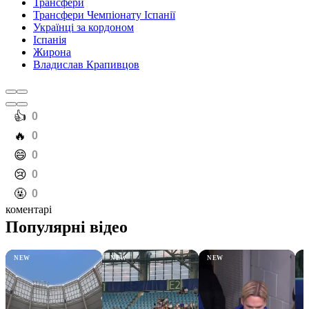
Трансфери
Трансфери Чемпіонату Іспанії
Українці за кордоном
Іспанія
Жирона
Владислав Крапивцов
️👍
0
️🔥
0
️😄
0
️😢
0
️🤬
0
коментарі