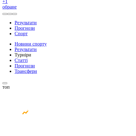
+
1
обране
Результати
Прогнози
Спорт
Новини спорту
Результати
Турніри
Статті
Прогнози
Трансфери
топ