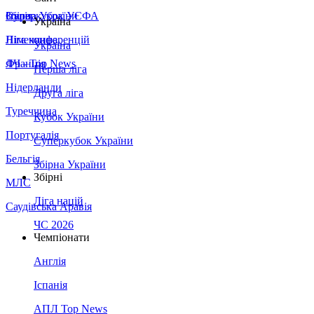
Збірна України
Італія
Суперкубок УЄФА
Україна
Німеччина
Ліга конференцій
Україна
Франція
ЛЧ - Top News
Перша ліга
Нідерланди
Друга ліга
Туреччина
Кубок України
Португалія
Суперкубок України
Бельгія
Збірна України
Збірні
МЛС
Ліга націй
Саудівська Аравія
ЧС 2026
Чемпіонати
Англія
Іспанія
АПЛ Top News