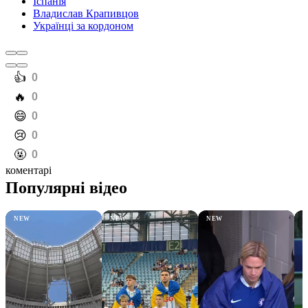
Іспанія
Владислав Крапивцов
Українці за кордоном
️👍
0
️🔥
0
️😄
0
️😢
0
️🤬
0
коментарі