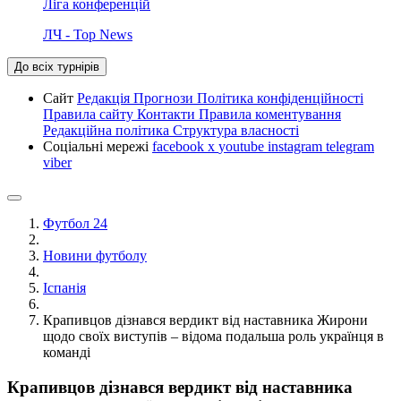
Ліга конференцій
ЛЧ - Top News
До всіх турнірів
Сайт
Редакція
Прогнози
Політика конфіденційності
Правила сайту
Контакти
Правила коментування
Редакційна політика
Структура власності
Соціальні мережі
facebook
x
youtube
instagram
telegram
viber
Футбол 24
Новини футболу
Іспанія
Крапивцов дізнався вердикт від наставника Жирони
щодо своїх виступів – відома подальша роль українця в
команді
Крапивцов дізнався вердикт від наставника