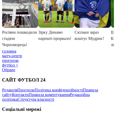
головна
матч-центр
прогнози
футбол +
Обране
САЙТ ФУТБОЛ 24
Редакція
Прогнози
Політика конфіденційності
Правила
сайту
Контакти
Правила коментування
Редакційна
політика
Структура власності
Соціальні мережі