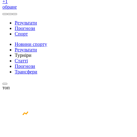
+
1
обране
Результати
Прогнози
Спорт
Новини спорту
Результати
Турніри
Статті
Прогнози
Трансфери
топ