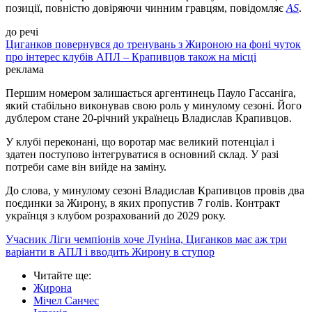
позиції, повністю довіряючи чинним гравцям, повідомляє
AS
.
до речі
Циганков повернувся до тренувань з Жироною на фоні чуток
про інтерес клубів АПЛ – Крапивцов також на місці
реклама
Першим номером залишається аргентинець Пауло Гассаніга,
який стабільно виконував свою роль у минулому сезоні. Його
дублером стане 20-річний українець Владислав Крапивцов.
У клубі переконані, що воротар має великий потенціал і
здатен поступово інтегруватися в основний склад. У разі
потреби саме він вийде на заміну.
До слова, у минулому сезоні Владислав Крапивцов провів два
поєдинки за Жирону, в яких пропустив 7 голів. Контракт
українця з клубом розрахований до 2029 року.
Учасник Ліги чемпіонів хоче Луніна, Циганков має аж три
варіанти в АПЛ і вводить Жирону в ступор
Читайте ще
:
Жирона
Мічел Санчес