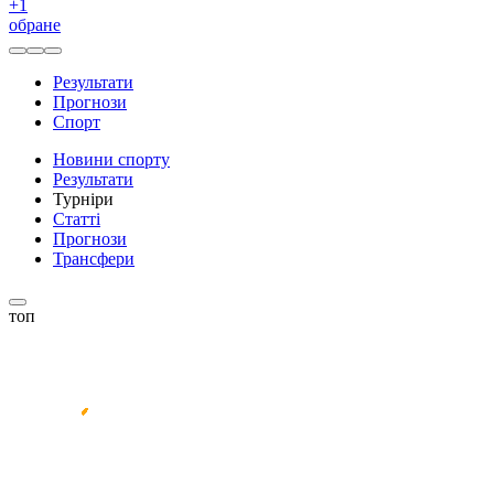
+
1
обране
Результати
Прогнози
Спорт
Новини спорту
Результати
Турніри
Статті
Прогнози
Трансфери
топ