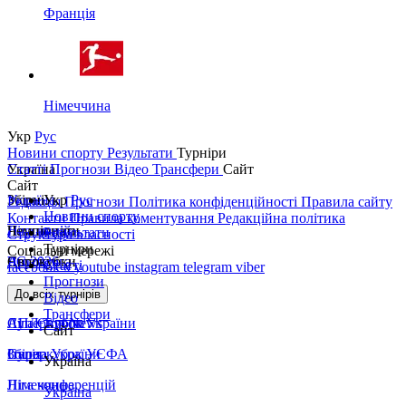
Франція
Німеччина
Укр
Рус
Новини спорту
Результати
Турніри
Україна
Статті
Прогнози
Відео
Трансфери
Сайт
Сайт
Україна
Збірні
Укр
Рус
Редакція
Прогнози
Політика конфіденційності
Правила сайту
Новини спорту
Контакти
Правила коментування
Редакційна політика
Перша ліга
Ліга націй
Чемпіонати
Результати
Структура власності
Турніри
Соціальні мережі
Друга ліга
ЧС 2026
Англія
Єврокубки
Статті
facebook
x
youtube
instagram
telegram
viber
Прогнози
Кубок України
Іспанія
Ліга чемпіонів
До всіх турнірів
Відео
Трансфери
Суперкубок України
АПЛ Top News
Ліга Європи
Сайт
Збірна України
Італія
Суперкубок УЄФА
Україна
Німеччина
Ліга конференцій
Україна