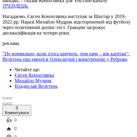
швидко, – сказав Коноплянка для YouTube-каналу
ТРЕНДЕЦЬ.
Нагадаємо, Євген Коноплянка виступав за Шахтар у 2019-
2022 рр. Наразі Михайло Мудрик відсторонений від футболу
через позитивний допінг-тест. Гравцеві загрожує
дискваліфікація на чотири роки.
реклама
"Це нормально, коли хтось кричить, тим паче – він капітан":
Велетень про емоції в Олександрії і конкуренцію у Реброва
Читайте ще
:
Євген Коноплянка
Михайло Мудрик
Владислав Велетень
0
Коментувати
️👍
0
️🔥
0