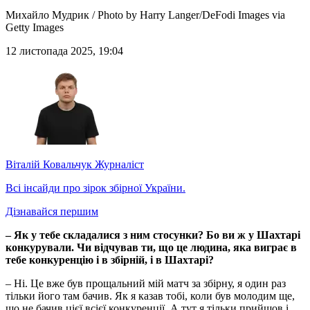
Михайло Мудрик / Photo by Harry Langer/DeFodi Images via
Getty Images
12 листопада 2025, 19:04
Віталій Ковальчук
Журналіст
Всі інсайди про зірок збірної України.
Дізнавайся першим
– Як у тебе складалися з ним стосунки? Бо ви ж у Шахтарі
конкурували. Чи відчував ти, що це людина, яка виграє в
тебе конкуренцію і в збірній, і в Шахтарі?
– Ні. Це вже був прощальний мій матч за збірну, я один раз
тільки його там бачив. Як я казав тобі, коли був молодим ще,
що не бачив цієї всієї конкуренції. А тут я тільки прийшов і