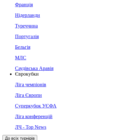
Франція
Нідерланди
Туреччина
Португалія
Бельгія
МЛС
Саудівська Аравія
Єврокубки
Ліга чемпіонів
Ліга Європи
Суперкубок УЄФА
Ліга конференцій
ЛЧ - Top News
До всіх турнірів