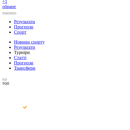
+
1
обране
Результати
Прогнози
Спорт
Новини спорту
Результати
Турніри
Статті
Прогнози
Трансфери
топ