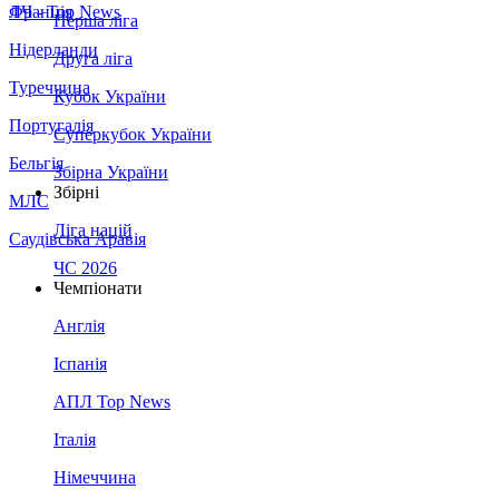
Франція
ЛЧ - Top News
Перша ліга
Нідерланди
Друга ліга
Туреччина
Кубок України
Португалія
Суперкубок України
Бельгія
Збірна України
Збірні
МЛС
Ліга націй
Саудівська Аравія
ЧС 2026
Чемпіонати
Англія
Іспанія
АПЛ Top News
Італія
Німеччина