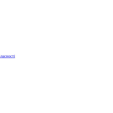
ласності