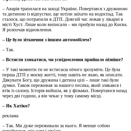
– Аварія трапилася на заході України. Повертався з дружиною
та дитиною із відпустки, ще хотіли заїхати на водоспад. Так
сталося, що потрапили в ДТП. Довгий час лежав у лікарні в
місті Хуст. Лише коли виписали – ми прибули назад до Києва.
Я розпочав відновлення.
– Це було зіткнення з іншим автомобілем?
– Так.
– Встигли злякатися, чи усвідомлення прийшло пізніше?
– У такі моменти ти не встигаєш нічого зрозуміти. Це була
перша ДТП у моєму житті, тому навіть не знаю, як описати.
Дякувати Богу, що дружина і дитина цілі – лише такі були
думки. Також переживав за нашого песика, який злякався і
втік із салону. Історія вийшла, як у фільмах. Повертаюся назад
через дві години, а він чекає у тому самому місці.
– Як Хатіко?
реклама
– Так. Ми дуже переживали за нього. Я менше собою
переймався, ніж ним і сім’єю.