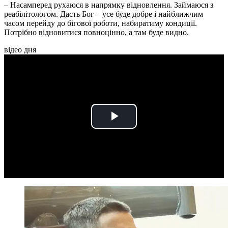
– Насамперед рухаюся в напрямку відновлення. Займаюся з
реабілітологом. Дасть Бог – усе буде добре і найближчим
часом перейду до бігової роботи, набиратиму кондиції.
Потрібно відновитися повноцінно, а там буде видно.
відео дня
Play
Video