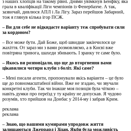
з наших хлопців на такому рівні. Днями увімкнув Бенфіку, яка
грала в кваліфікації Ліги чемпіонів із Фенербахче. А так,
зазвичай, дивлюся АПЛ і Ла Лігу. Зараз перейшов Забарний,
тож я глянув кілька ігор ПСЖ.
– Ви для себе не відкидаєте варіанту теж спробувати сили
за кордоном?
– Все може бути. Дай Боже, щоб швидше закінчилося це
жахіття. От зараз ми з вами розмовляємо, а в Києві вже
повітряна тривога, шахеди збивають. І зранку те саме було.
– Якось ви розповідали, що ще до вторгнення вами
цікавилися чотири клуби з боліт. Які саме?
– Мені писали агенти, пропонували якісь варіанти – це було
ще до повномасштабної війни. Вже не згадаю, чи звучали
конкретні клуби. Так чи інакше моя позиція була чіткою –
навіть думки про переїзд у ту країну не допускав. Я чудово
розумів, хто прийшов на Донбас у 2014-му і забрав Крим.
реклама
реклама
– Знаю, що вашими кумирами упродовж життя
залишаються Джеррард і Зідан. Якби була можливість