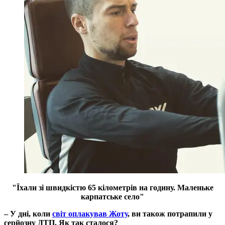
"Їхали зі швидкістю 65 кілометрів на годину. Маленьке
карпатське село"
– У дні, коли
світ оплакував Жоту
, ви також потрапили у
серйозну ДТП. Як так сталося?