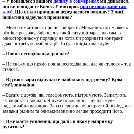
– У понеділок з вашого
допису в соцмережах
ми дізналися,
що ви покидаєте Колос. У вівторок
про це повідомив сам
клуб
. Що стало причиною передчасного розриву? З чиєї
ініціативи відбулося прощання?
– Мені б не хотілося про це говорити. Можливо, потім, якось
пізніше розкажу. Звісно, я у такій ситуації зараз, що сам, в
односторонньому порядку, не хотів би розривати контракт,
адже потребую реабілітації. То була ініціатива клубу.
– Повна несподіванка для вас?
– Не скажу, що прямо повна несподіванка, але як сталося – так
сталося.
– Від кого зараз відчуваєте найбільшу підтримку? Крім
сім’ї, звичайно.
– Багато є друзів, які телефонують, підтримують. Запитують,
як здоров’я і так далі. Я дуже їм вдячний – це для мене
надзвичайно важливо. Зараз переживаю непростий період, але
завдяки рідним та близьким значно легше проходити його.
– Вже маєте уявлення, що далі і в якому напрямку
рухатись?