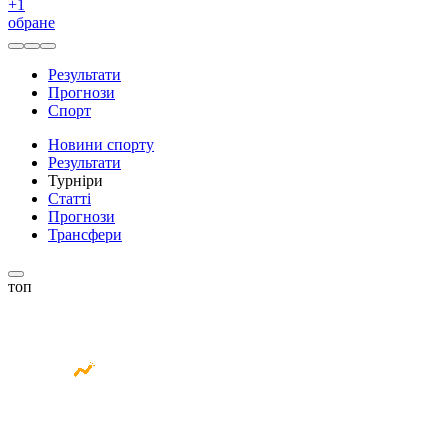
+
1
обране
Результати
Прогнози
Спорт
Новини спорту
Результати
Турніри
Статті
Прогнози
Трансфери
топ