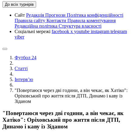
До всіх турнірів
Сайт
Редакція
Прогнози
Політика конфіденційності
Правила сайту
Контакти
Правила коментування
Редакційна політика
Структура власності
Соціальні мережі
facebook
x
youtube
instagram
telegram
viber
Футбол 24
Статті
Інтерв’ю
"Повертаюся через дві години, а він чекає, як Хатіко":
Оріховський про життя після ДТП, Динамо і каву із
Зіданом
"Повертаюся через дві години, а він чекає, як
Хатіко": Оріховський про життя після ДТП,
Динамо і каву із Зіданом