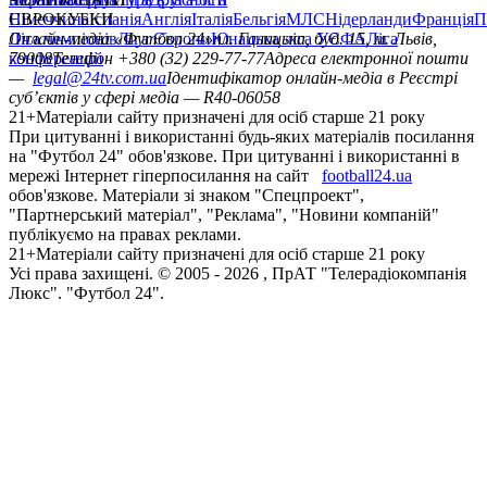
Німеччина
ЄВРОКУБКИ
Іспанія
Англія
Італія
Бельгія
МЛС
Нідерланди
Франція
П
Ліга чемпіонів
Онлайн-медіа «Футбол 24»
Ліга Європи
Юнацька ліга УЄФА
пл. Галицька, буд. 15, м. Львів,
Ліга
конференцій
79008
Телефон +380 (32) 229-77-77
Адреса електронної пошти
—
legal@24tv.com.ua
Ідентифікатор онлайн-медіа в Реєстрі
суб’єктів у сфері медіа — R40-06058
21+
Матеріали сайту призначені для осіб старше 21 року
При цитуванні і використанні будь-яких матеріалів посилання
на "Футбол 24" обов'язкове. При цитуванні і використанні в
мережі Інтернет гіперпосилання на сайт
football24.ua
обов'язкове. Матеріали зі знаком "Спецпроект",
"Партнерський матеріал", "Реклама", "Новини компаній"
публікуємо на правах реклами.
21+
Матеріали сайту призначені для осіб старше 21 року
Усi права захищенi. © 2005 -
2026
, ПрАТ "Телерадіокомпанія
Люкс". "Футбол 24".