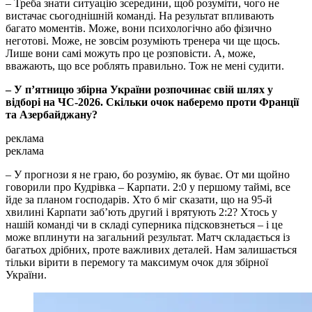
– Треба знати ситуацію зсередини, щоб розуміти, чого не
вистачає сьогоднішній команді. На результат впливають
багато моментів. Може, вони психологічно або фізично
неготові. Може, не зовсім розуміють тренера чи ще щось.
Лише вони самі можуть про це розповісти. А, може,
вважають, що все роблять правильно. Тож не мені судити.
– У п’ятницю збірна України розпочинає свій шлях у
відборі на ЧС-2026. Скільки очок наберемо проти Франції
та Азербайджану?
реклама
реклама
– У прогнози я не граю, бо розумію, як буває. От ми щойно
говорили про Кудрівка – Карпати. 2:0 у першому таймі, все
йде за планом господарів. Хто б міг сказати, що на 95-й
хвилині Карпати заб’ють другий і врятують 2:2? Хтось у
нашій команді чи в складі суперника підсковзнеться – і це
може вплинути на загальний результат. Матч складається із
багатьох дрібних, проте важливих деталей. Нам залишається
тільки вірити в перемогу та максимум очок для збірної
України.