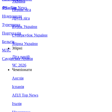
Україна
Франція
ЛЧ - Top News
Перша ліга
Нідерланди
Друга ліга
Туреччина
Кубок України
Португалія
Суперкубок України
Бельгія
Збірна України
Збірні
МЛС
Ліга націй
Саудівська Аравія
ЧС 2026
Чемпіонати
Англія
Іспанія
АПЛ Top News
Італія