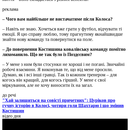
реклама
– Чого вам найбільше не вистачатиме після Колоса?
– Навіть не знаю. Хочеться вже грати у футбол, відчувати ті
емоції. Я цю справу люблю, тому прагнутиму якнайшвидше
знайти нову команду та повернутися на поле.
– До повернення Костишина ковалівську команду помітно
лихоманило. Що не так було із Поздєєвим?
– У мене з ним були стосунки не хороші і не погані. Звичайні
робочі взаємини. Я виконував те, що від мене просили.
Думаю, як і всі інші гравці. Так із кожним тренером – для
когось він кращий, для когось гірший. У мене є свої
міркування, але не хочу виносити їх на загал.
до речі
"Хай залишиться на совісті причетних": Цуріков про
гучну історію в Колосі, чотири голи Шахтарю і що змінив
Костишин
відео дня