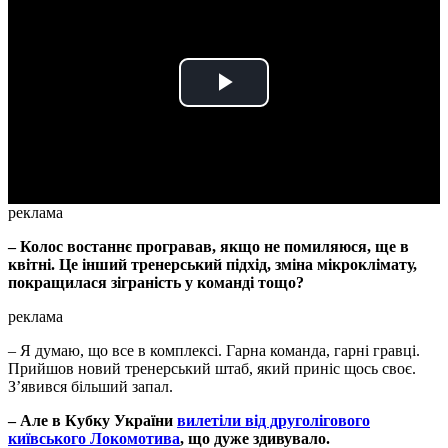
Play
Video
реклама
– Колос востаннє програвав, якщо не помиляюся, ще в
квітні. Це інший тренерський підхід, зміна мікроклімату,
покращилася зіграність у команді тощо?
реклама
– Я думаю, що все в комплексі. Гарна команда, гарні гравці.
Прийшов новий тренерський штаб, який приніс щось своє.
З’явився більший запал.
– Але в Кубку України
вилетіли від друголігового
київського Локомотива
, що дуже здивувало.