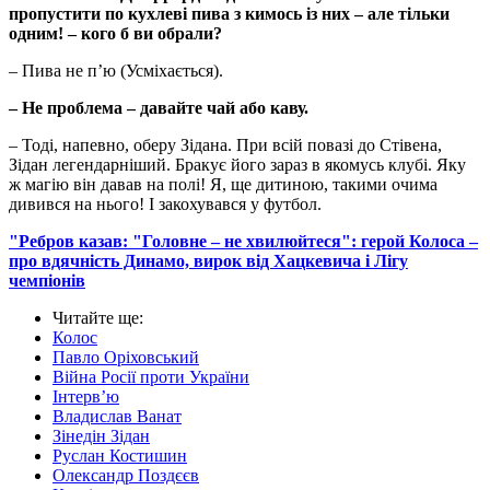
пропустити по кухлеві пива з кимось із них – але тільки
одним! – кого б ви обрали?
– Пива не п’ю (Усміхається).
– Не проблема – давайте чай або каву.
– Тоді, напевно, оберу Зідана. При всій повазі до Стівена,
Зідан легендарніший. Бракує його зараз в якомусь клубі. Яку
ж магію він давав на полі! Я, ще дитиною, такими очима
дивився на нього! І закохувався у футбол.
"Ребров казав: "Головне – не хвилюйтеся": герой Колоса –
про вдячність Динамо, вирок від Хацкевича і Лігу
чемпіонів
Читайте ще
:
Колос
Павло Оріховський
Війна Росії проти України
Інтерв’ю
Владислав Ванат
Зінедін Зідан
Руслан Костишин
Олександр Поздєєв