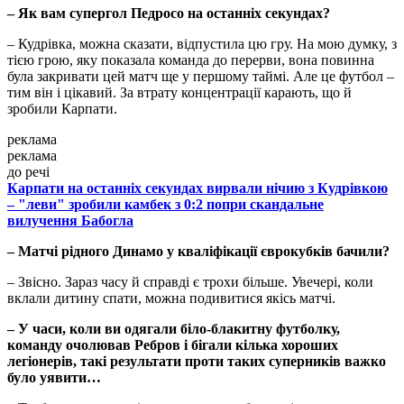
– Як вам супергол Педросо на останніх секундах?
– Кудрівка, можна сказати, відпустила цю гру. На мою думку, з
тією грою, яку показала команда до перерви, вона повинна
була закривати цей матч ще у першому таймі. Але це футбол –
тим він і цікавий. За втрату концентрації карають, що й
зробили Карпати.
реклама
реклама
до речі
Карпати на останніх секундах вирвали нічию з Кудрівкою
– "леви" зробили камбек з 0:2 попри скандальне
вилучення Бабогла
– Матчі рідного Динамо у кваліфікації єврокубків бачили?
– Звісно. Зараз часу й справді є трохи більше. Увечері, коли
вклали дитину спати, можна подивитися якісь матчі.
– У часи, коли ви одягали біло-блакитну футболку,
команду очолював Ребров і бігали кілька хороших
легіонерів, такі результати проти таких суперників важко
було уявити…