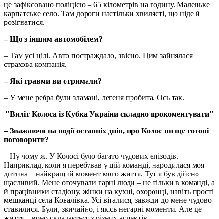
це зафіксовано поліцією – 65 кілометрів на годину. Маленьке
карпатське село. Там дороги настільки хвилясті, що ніде й
розігнатися.
– Що з іншим автомобілем?
– Там усі цілі. Авто постраждало, звісно. Цим зайнялася
страхова компанія.
– Які травми ви отримали?
– У мене ребра були зламані, легеня пробита. Ось так.
"Виліт Колоса із Кубка України складно прокоментувати"
– Зважаючи на події останніх днів, про Колос ви ще готові
поговорити?
– Ну чому ж. У Колосі було багато чудових епізодів.
Наприклад, коли я перебував у цій команді, народилася моя
дитина – найкращий момент мого життя. Тут я був дійсно
щасливий. Мене оточували гарні люди – не тільки в команді, а
й працівники стадіону, жінки на кухні, охоронці, навіть прості
мешканці села Ковалівка. Усі віталися, завжди до мене чудово
ставилися. Були, звичайно, і якісь негарні моменти. Але це
життя – воно складається з різних аспектів.