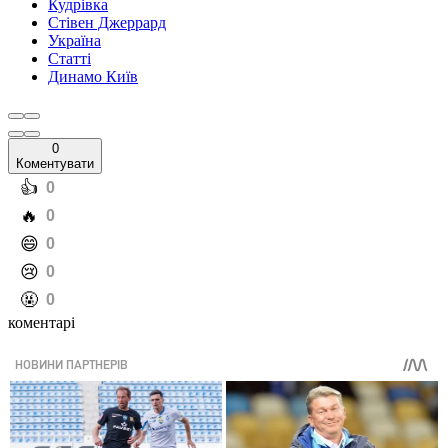
Кудрівка
Стівен Джеррард
Україна
Статті
Динамо Київ
0
Коментувати
️👍
0
️🔥
0
️😄
0
️😢
0
️🤬
0
коментарі