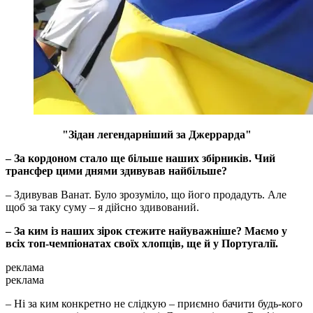
"Зідан легендарніший за Джеррарда"
– За кордоном стало ще більше наших збірників. Чий
трансфер цими днями здивував найбільше?
– Здивував Ванат. Було зрозуміло, що його продадуть. Але
щоб за таку суму – я дійсно здивований.
– За ким із наших зірок стежите найуважніше? Маємо у
всіх топ-чемпіонатах своїх хлопців, ще й у Португалії.
реклама
реклама
– Ні за ким конкретно не слідкую – приємно бачити будь-кого