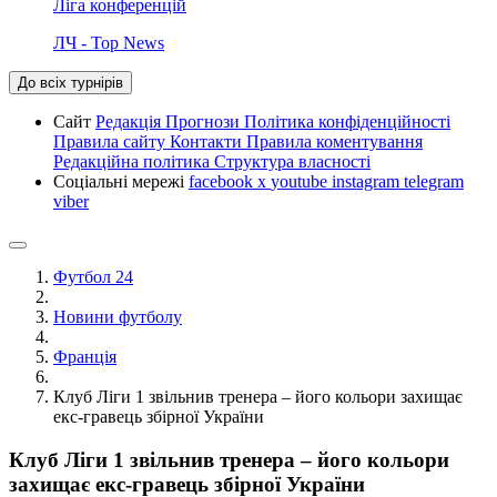
Ліга конференцій
ЛЧ - Top News
До всіх турнірів
Сайт
Редакція
Прогнози
Політика конфіденційності
Правила сайту
Контакти
Правила коментування
Редакційна політика
Структура власності
Соціальні мережі
facebook
x
youtube
instagram
telegram
viber
Футбол 24
Новини футболу
Франція
Клуб Ліги 1 звільнив тренера – його кольори захищає
екс-гравець збірної України
Клуб Ліги 1 звільнив тренера – його кольори
захищає екс-гравець збірної України