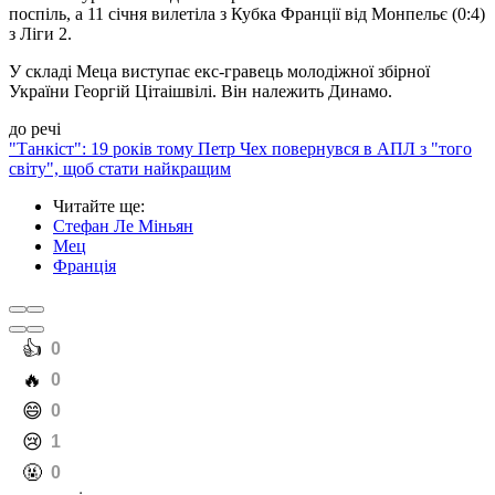
поспіль, а 11 січня вилетіла з Кубка Франції від Монпельє (0:4)
з Ліги 2.
У складі Меца виступає екс-гравець молодіжної збірної
України Георгій Цітаішвілі. Він належить Динамо.
до речі
"Танкіст": 19 років тому Петр Чех повернувся в АПЛ з "того
світу", щоб стати найкращим
Читайте ще
:
Стефан Ле Міньян
Мец
Франція
️👍
0
️🔥
0
️😄
0
️😢
1
️🤬
0