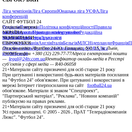
Ліга чемпіонів
Ліга Європи
Юнацька ліга УЄФА
Ліга
конференцій
САЙТ ФУТБОЛ 24
Редакція
Соціальні мережі
Прогнози
Політика конфіденційності
Правила
сайту
facebook
УКРАЇНА
Контакти
x
youtube
Правила коментування
instagram
telegram
viber
Редакційна
політика
Україна
ЧЕМПІОНАТИ
Перша ліга
Структура власності
Друга ліга
Німеччина
ЄВРОКУБКИ
Іспанія
Англія
Італія
Бельгія
МЛС
Нідерланди
Франція
П
Ліга чемпіонів
Онлайн-медіа «Футбол 24»
Ліга Європи
Юнацька ліга УЄФА
пл. Галицька, буд. 15, м. Львів,
Ліга
конференцій
79008
Телефон +380 (32) 229-77-77
Адреса електронної пошти
—
legal@24tv.com.ua
Ідентифікатор онлайн-медіа в Реєстрі
суб’єктів у сфері медіа — R40-06058
21+
Матеріали сайту призначені для осіб старше 21 року
При цитуванні і використанні будь-яких матеріалів посилання
на "Футбол 24" обов'язкове. При цитуванні і використанні в
мережі Інтернет гіперпосилання на сайт
football24.ua
обов'язкове. Матеріали зі знаком "Спецпроект",
"Партнерський матеріал", "Реклама", "Новини компаній"
публікуємо на правах реклами.
21+
Матеріали сайту призначені для осіб старше 21 року
Усi права захищенi. © 2005 -
2026
, ПрАТ "Телерадіокомпанія
Люкс". "Футбол 24".