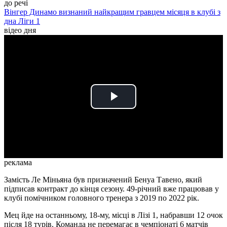
до речі
Вінгер Динамо визнаний найкращим гравцем місяця в клубі з
дна Ліги 1
відео дня
Play
Video
реклама
Замість Ле Міньяна був призначений Бенуа Тавено, який
підписав контракт до кінця сезону. 49-річний вже працював у
клубі помічником головного тренера з 2019 по 2022 рік.
Мец йде на останньому, 18-му, місці в Лізі 1, набравши 12 очок
після 18 турів. Команда не перемагає в чемпіонаті 6 матчів