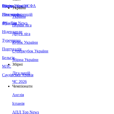
Збірна України
Італія
Суперкубок УЄФА
Україна
Німеччина
Ліга конференцій
Україна
Франція
ЛЧ - Top News
Перша ліга
Нідерланди
Друга ліга
Туреччина
Кубок України
Португалія
Суперкубок України
Бельгія
Збірна України
Збірні
МЛС
Ліга націй
Саудівська Аравія
ЧС 2026
Чемпіонати
Англія
Іспанія
АПЛ Top News