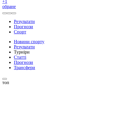
+
1
обране
Результати
Прогнози
Спорт
Новини спорту
Результати
Турніри
Статті
Прогнози
Трансфери
топ