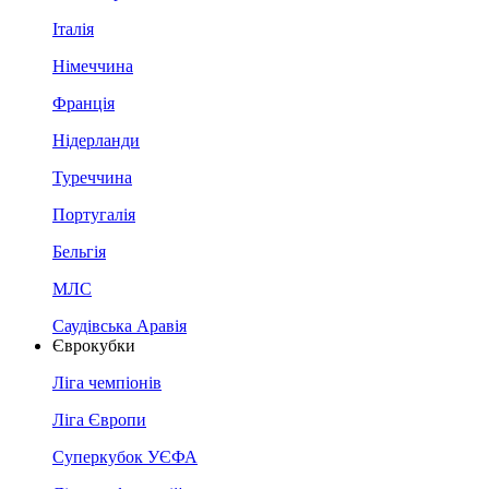
Італія
Німеччина
Франція
Нідерланди
Туреччина
Португалія
Бельгія
МЛС
Саудівська Аравія
Єврокубки
Ліга чемпіонів
Ліга Європи
Суперкубок УЄФА