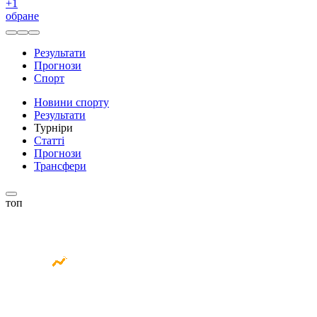
+
1
обране
Результати
Прогнози
Спорт
Новини спорту
Результати
Турніри
Статті
Прогнози
Трансфери
топ