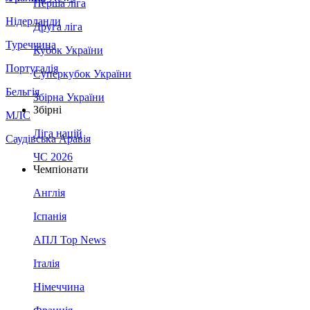
Перша ліга
Нідерланди
Друга ліга
Туреччина
Кубок України
Португалія
Суперкубок України
Бельгія
Збірна України
Збірні
МЛС
Ліга націй
Саудівська Аравія
ЧС 2026
Чемпіонати
Англія
Іспанія
АПЛ Top News
Італія
Німеччина