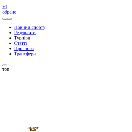
+
1
обране
Новини спорту
Результати
Турніри
Статті
Прогнози
Трансфери
топ