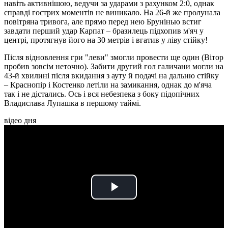
навіть активнішою, ведучи за ударами з рахунком 2:0, однак
справді гострих моментів не виникало. На 26-й же пролунала
повітряна тривога, але прямо перед нею Брунінью встиг
завдати перший удар Карпат – бразилець підхопив м'яч у
центрі, протягнув його на 30 метрів і вгатив у ліву стійку!
Після відновлення гри "леви" змогли провести ще один (Вітор
пробив зовсім неточно). Забити другий гол галичани могли на
43-й хвилині після вкидання з ауту й подачі на дальню стійку
– Краснопір і Костенко летіли на замикання, однак до м'яча
так і не дістались. Ось і вся небезпека з боку підопічних
Владислава Лупашка в першому таймі.
відео дня
Play
Video