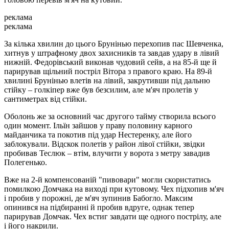
реклама
реклама
За кілька хвилин до цього Брунінью перехопив пас Шевченка,
хитнув у штрафному двох захисників та завдав удару в лівий
нижній. Федорівський виконав чудовий сейв, а на 85-й ще й
парирував щільний постріл Вітора з правого краю. На 89-й
хвилині Брунінью влетів на лівий, закрутивши під дальню
стійку – голкіпер вже був безсилим, але м'яч пролетів у
сантиметрах від стійки.
Оболонь же за основний час другого тайму створила всього
один момент. Ільїн зайшов у праву половину карного
майданчика та покотив під удар Нестеренку, але його
заблокували. Відскок полетів у район лівої стійки, звідки
пробивав Теслюк – втім, влучити у ворота з метру завадив
Полегенько.
Вже на 2-й компенсованій "пивовари" могли скористатись
помилкою Домчака на виході при кутовому. Чех підхопив м'яч
і пробив у порожні, де м'яч зупинив Бабогло. Максим
опинився на підбиранні й пробив вдруге, однак тепер
парирував Домчак. Чех встиг завдати ще одного пострілу, але
і його накрили.