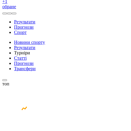
+
1
обране
Результати
Прогнози
Спорт
Новини спорту
Результати
Турніри
Статті
Прогнози
Трансфери
топ