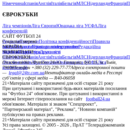
Німеччина
Іспанія
Англія
Італія
Бельгія
МЛС
Нідерланди
Франція
П
ЄВРОКУБКИ
Ліга чемпіонів
Ліга Європи
Юнацька ліга УЄФА
Ліга
конференцій
САЙТ ФУТБОЛ 24
Редакція
Соціальні мережі
Прогнози
Політика конфіденційності
Правила
сайту
facebook
УКРАЇНА
Контакти
x
youtube
Правила коментування
instagram
telegram
viber
Редакційна
політика
Україна
ЧЕМПІОНАТИ
Перша ліга
Структура власності
Друга ліга
Німеччина
ЄВРОКУБКИ
Іспанія
Англія
Італія
Бельгія
МЛС
Нідерланди
Франція
П
Ліга чемпіонів
Онлайн-медіа «Футбол 24»
Ліга Європи
Юнацька ліга УЄФА
пл. Галицька, буд. 15, м. Львів,
Ліга
конференцій
79008
Телефон +380 (32) 229-77-77
Адреса електронної пошти
—
legal@24tv.com.ua
Ідентифікатор онлайн-медіа в Реєстрі
суб’єктів у сфері медіа — R40-06058
21+
Матеріали сайту призначені для осіб старше 21 року
При цитуванні і використанні будь-яких матеріалів посилання
на "Футбол 24" обов'язкове. При цитуванні і використанні в
мережі Інтернет гіперпосилання на сайт
football24.ua
обов'язкове. Матеріали зі знаком "Спецпроект",
"Партнерський матеріал", "Реклама", "Новини компаній"
публікуємо на правах реклами.
21+
Матеріали сайту призначені для осіб старше 21 року
Усi права захищенi. © 2005 -
2026
, ПрАТ "Телерадіокомпанія