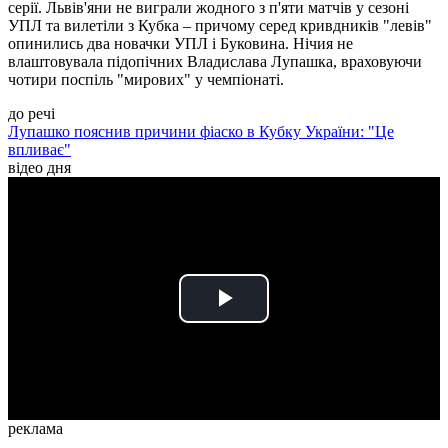
серії. Львів'яни не виграли жодного з п'яти матчів у сезоні
УПЛ та вилетіли з Кубка – причому серед кривдників "левів"
опинились два новачки УПЛ і Буковина. Нічия не
влаштовувала підопічних Владислава Лупашка, враховуючи
чотири поспіль "мирових" у чемпіонаті.
до речі
Лупашко пояснив причини фіаско в Кубку України: "Це
впливає"
відео дня
Play
Video
реклама