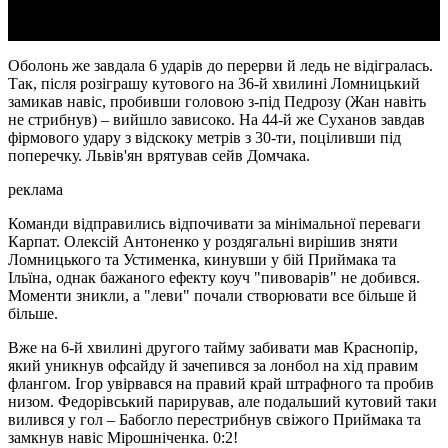
Оболонь же завдала 6 ударів до перерви й ледь не відігралась.
Так, після розіграшу кутового на 36-й хвилині Ломницький
замикав навіс, пробивши головою з-під Педрозу (Жан навіть
не стрибнув) – вийшло зависоко. На 44-й же Суханов завдав
фірмового удару з відскоку метрів з 30-ти, поціливши під
поперечку. Львів'ян врятував сейв Домчака.
реклама
Команди відправились відпочивати за мінімальної переваги
Карпат. Олексій Антоненко у роздягальні вирішив зняти
Ломницького та Устименка, кинувши у бій Приймака та
Ільїна, однак бажаного ефекту коуч "пивоварів" не добився.
Моменти зникли, а "леви" почали створювати все більше й
більше.
Вже на 6-й хвилині другого тайму забивати мав Краснопір,
який уникнув офсайду й зачепився за лонбол на хід правим
флангом. Ігор увірвався на правий край штрафного та пробив
низом. Федорівський парирував, але подальший кутовий таки
вилився у гол – Бабогло перестрибнув свіжого Приймака та
замкнув навіс Мірошніченка. 0:2!