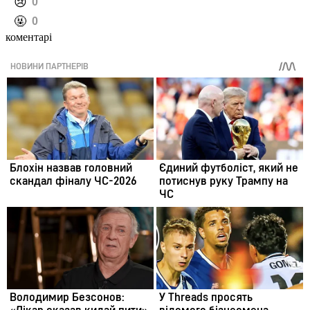
️😢
0
️🤬
0
коментарі