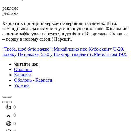
реклама
реклама
Карпати в принципі нервово завершили поєдинок. Втім,
команді таки вдалося уникнути пропущених голів. Фінальний
свисток зафіксував перемогу підопічних Владислава Лупашка
– першу в новому сезоні! Нарешті.
"Треба, щоб було важко": Михайленко про Кубок світу U-20,
планку Петракова, 55:0 у Шахтарі і варіант із Металістом 1925
Читайте ще
:
Оболонь
Карпати
Оболонь - Карпати
Україна
️👍
0
️🔥
0
️😄
0