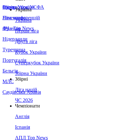
Збірна України
Італія
Суперкубок УЄФА
Україна
Німеччина
Ліга конференцій
Україна
Франція
ЛЧ - Top News
Перша ліга
Нідерланди
Друга ліга
Туреччина
Кубок України
Португалія
Суперкубок України
Бельгія
Збірна України
Збірні
МЛС
Ліга націй
Саудівська Аравія
ЧС 2026
Чемпіонати
Англія
Іспанія
АПЛ Top News