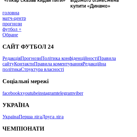
головна
матч-центр
прогнози
футбол +
Обране
САЙТ ФУТБОЛ 24
Редакція
Прогнози
Політика конфіденційності
Правила
сайту
Контакти
Правила коментування
Редакційна
політика
Структура власності
Соціальні мережі
facebook
x
youtube
instagram
telegram
viber
УКРАЇНА
Україна
Перша ліга
Друга ліга
ЧЕМПІОНАТИ