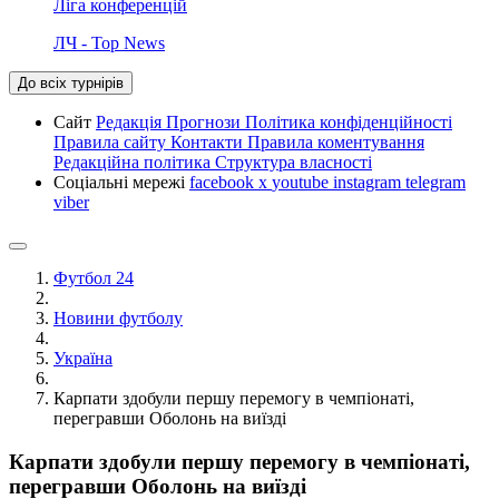
Ліга конференцій
ЛЧ - Top News
До всіх турнірів
Сайт
Редакція
Прогнози
Політика конфіденційності
Правила сайту
Контакти
Правила коментування
Редакційна політика
Структура власності
Соціальні мережі
facebook
x
youtube
instagram
telegram
viber
Футбол 24
Новини футболу
Україна
Карпати здобули першу перемогу в чемпіонаті,
перегравши Оболонь на виїзді
Карпати здобули першу перемогу в чемпіонаті,
перегравши Оболонь на виїзді