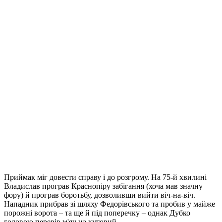
Приймак міг довести справу і до розгрому. На 75-й хвилині
Владислав програв Краснопіру забігання (хоча мав значну
фору) й програв боротьбу, дозволивши вийти віч-на-віч.
Нападник прибрав зі шляху Федорівського та пробив у майже
порожні ворота – та ще й під поперечку – однак Дубко
головою перевів м'яч на кутовий.