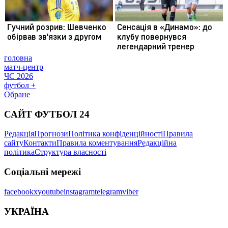
головна
матч-центр
ЧС 2026
футбол +
Обране
САЙТ ФУТБОЛ 24
Редакція
Прогнози
Політика конфіденційності
Правила
сайту
Контакти
Правила коментування
Редакційна
політика
Структура власності
Соціальні мережі
facebook
x
youtube
instagram
telegram
viber
УКРАЇНА