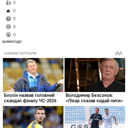
️👍
0
️🔥
0
️😄
0
️😢
0
️🤬
0
коментарі