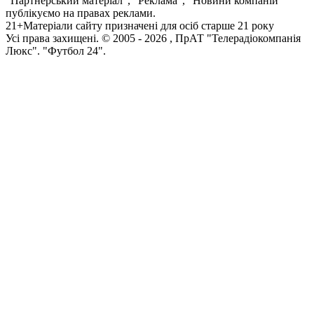
"Партнерський матеріал", "Реклама", "Новини компаній"
публікуємо на правах реклами.
21+
Матеріали сайту призначені для осіб старше 21 року
Усi права захищенi. © 2005 -
2026
, ПрАТ "Телерадіокомпанія
Люкс". "Футбол 24".