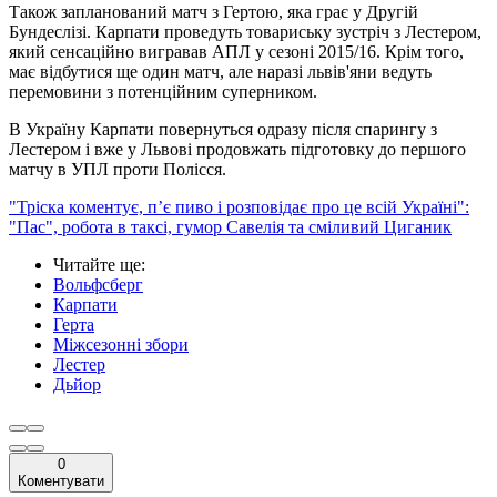
Також запланований матч з Гертою, яка грає у Другій
Бундеслізі. Карпати проведуть товариську зустріч з Лестером,
який сенсаційно вигравав АПЛ у сезоні 2015/16. Крім того,
має відбутися ще один матч, але наразі львів'яни ведуть
перемовини з потенційним суперником.
В Україну Карпати повернуться одразу після спарингу з
Лестером і вже у Львові продовжать підготовку до першого
матчу в УПЛ проти Полісся.
"Тріска коментує, п’є пиво і розповідає про це всій Україні":
"Пас", робота в таксі, гумор Савелія та сміливий Циганик
Читайте ще
:
Вольфсберг
Карпати
Герта
Міжсезонні збори
Лестер
Дьйор
0
Коментувати