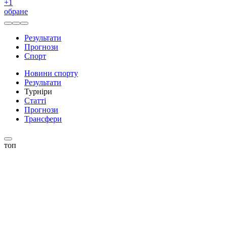
+
1
обране
Результати
Прогнози
Спорт
Новини спорту
Результати
Турніри
Статті
Прогнози
Трансфери
топ