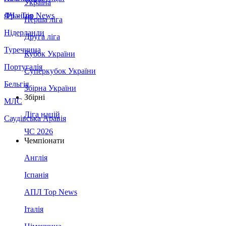
Україна
Франція
ЛЧ - Top News
Перша ліга
Нідерланди
Друга ліга
Туреччина
Кубок України
Португалія
Суперкубок України
Бельгія
Збірна України
Збірні
МЛС
Ліга націй
Саудівська Аравія
ЧС 2026
Чемпіонати
Англія
Іспанія
АПЛ Top News
Італія