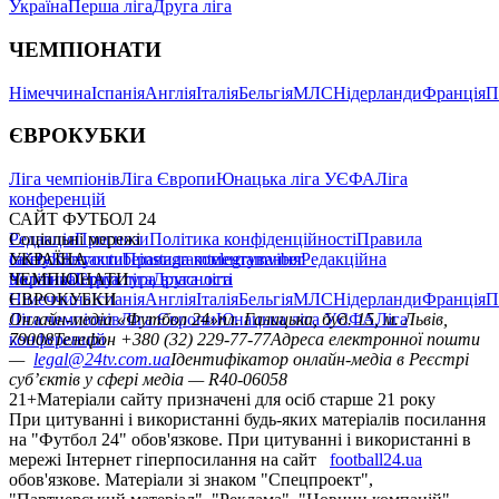
Україна
Перша ліга
Друга ліга
ЧЕМПІОНАТИ
Німеччина
Іспанія
Англія
Італія
Бельгія
МЛС
Нідерланди
Франція
П
ЄВРОКУБКИ
Ліга чемпіонів
Ліга Європи
Юнацька ліга УЄФА
Ліга
конференцій
САЙТ ФУТБОЛ 24
Редакція
Соціальні мережі
Прогнози
Політика конфіденційності
Правила
сайту
facebook
УКРАЇНА
Контакти
x
youtube
Правила коментування
instagram
telegram
viber
Редакційна
політика
Україна
ЧЕМПІОНАТИ
Перша ліга
Структура власності
Друга ліга
Німеччина
ЄВРОКУБКИ
Іспанія
Англія
Італія
Бельгія
МЛС
Нідерланди
Франція
П
Ліга чемпіонів
Онлайн-медіа «Футбол 24»
Ліга Європи
Юнацька ліга УЄФА
пл. Галицька, буд. 15, м. Львів,
Ліга
конференцій
79008
Телефон +380 (32) 229-77-77
Адреса електронної пошти
—
legal@24tv.com.ua
Ідентифікатор онлайн-медіа в Реєстрі
суб’єктів у сфері медіа — R40-06058
21+
Матеріали сайту призначені для осіб старше 21 року
При цитуванні і використанні будь-яких матеріалів посилання
на "Футбол 24" обов'язкове. При цитуванні і використанні в
мережі Інтернет гіперпосилання на сайт
football24.ua
обов'язкове. Матеріали зі знаком "Спецпроект",