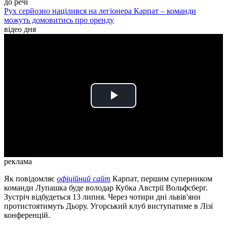
до речі
Рух серйозно націлився на легіонера Карпат – команди
можуть домовитись про оренду
відео дня
Play
Video
реклама
Як повідомляє
офіційний сайт
Карпат, першим суперником
команди Лупашка буде володар Кубка Австрії Вольфсберг.
Зустріч відбудеться 13 липня. Через чотири дні львів'яни
протистоятимуть Дьору. Угорський клуб виступатиме в Лізі
конференцій.