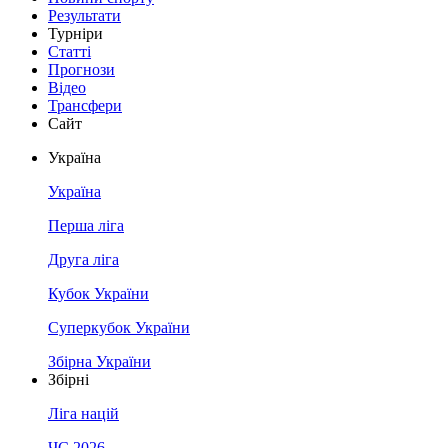
Результати
Турніри
Статті
Прогнози
Відео
Трансфери
Сайт
Україна
Україна
Перша ліга
Друга ліга
Кубок України
Суперкубок України
Збірна України
Збірні
Ліга націй
ЧС 2026