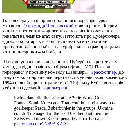
Того вечора усі говорили про іншого воротаря-героя.
Українець
Олександр Шовковський
став першим кіпером,
який не пропустив жодного м'яча у серії післяматчевих
пенальті на чемпіонатах світу. Натомість про Цубербюлера –
єдиного воротаря в історії чемпіонатів світу, який не
пропустив жодного м’яча на турнірі, хоча зіграв при цьому
чотири поєдинки – усі забули.
Шлях до унікального досягнення Цубербюлер розпочав у
команді з рідного містечка Фрауенфельд. У 21 Паскаль
перебрався у провідну команду Швейцарії –
Грассхоппер
. До
речі, там воротар вперше перетнувся з українською командою.
1994-го швейцарці потрапили в 1/16 фіналу Кубка володарів
кубків на одеський
Чорноморець
.
Switzerland did the same at the 2006 World Cup.
France, South Korea and Togo couldn’t find a way past
goalkeeper Pascal Zuberbühler in the groups. Ukraine
couldn’t manage it in the last 16 either. But then the
Swiss went down 3-0 on penalties. Poor Pascal.
pic.twitter.com/2Nd9AXZfXL