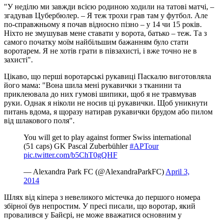
"У неділю ми завжди всією родиною ходили на татові матчі, –
згадував Цубербюлер. – Я теж трохи грав там у футбол. Але
по-справжньому я почав відносно пізно – у 14 чи 15 років.
Ніхто не змушував мене ставати у ворота, батько – теж. Та з
самого початку моїм найбільшим бажанням було стати
воротарем. Я не хотів грати в півзахисті, і вже точно не в
захисті".
Цікаво, що перші воротарські рукавиці Паскалю виготовляла
його мама: "Вона шила мені рукавички з тканини та
приклеювала до них гумові шипики, щоб я не травмував
руки. Однак я ніколи не носив ці рукавички. Щоб уникнути
питань вдома, я щоразу натирав рукавички брудом або пилом
від шлакового поля".
You will get to play against former Swiss international
(51 caps) GK Pascal Zuberbühler
#APTour
pic.twitter.com/b5ChT0gQHF
— Alexandra Park FC (@AlexandraParkFC)
April 3,
2014
Шлях від кіпера з невеликого містечка до першого номера
збірної був непростим. У пресі писали, що воротар, який
провалився у Байєрі, не може вважатися основним у