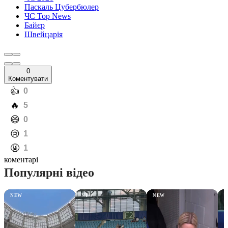
Паскаль Цубербюлер
ЧС Top News
Байєр
Швейцарія
0
Коментувати
️👍
0
️🔥
5
️😄
0
️😢
1
️🤬
1
коментарі