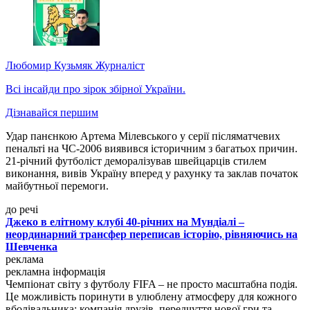
Любомир Кузьмяк
Журналіст
Всі інсайди про зірок збірної України.
Дізнавайся першим
Удар панєнкою Артема Мілевського у серії післяматчевих
пенальті на ЧС-2006 виявився історичним з багатьох причин.
21-річний футболіст деморалізував швейцарців стилем
виконання, вивів Україну вперед у рахунку та заклав початок
майбутньої перемоги.
до речі
Джеко в елітному клубі 40-річних на Мундіалі –
неординарний трансфер переписав історію, рівняючись на
Шевченка
реклама
рекламна інформація
Чемпіонат світу з футболу FIFA – не просто масштабна подія.
Це можливість поринути в улюблену атмосферу для кожного
вболівальника: компанія друзів, передчуття нової гри та,