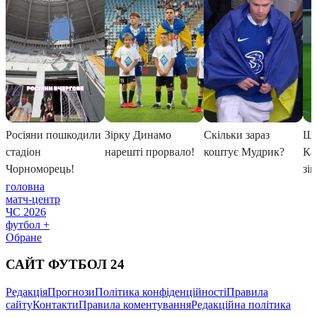
головна
матч-центр
ЧС 2026
футбол +
Обране
САЙТ ФУТБОЛ 24
Редакція
Прогнози
Політика конфіденційності
Правила
сайту
Контакти
Правила коментування
Редакційна політика