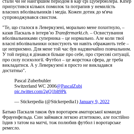
стали чи не найгіршим періодом в кар’єрі Цубербюлера. Кіпер
припустився кількох помилок та потрапив у немилість
власних вболівальників і медіа. Кожен дотик до м'яча
супроводжувався свистом.
"Те, що сталося в Леверкузені, морально мене похитнуло, –
казав Паскаль в інтерв’ю
Transfermarkt.ch.
– Освистування
вболівальниками суперника – це нормально. Але коли твої
власні вболівальники освистують чи навіть ображають тебе –
це неприємно. Для мене той час був надзвичайно повчальним.
У той період я дізнався більше про себе, про стресові ситуації,
про силу психології. Футбол – це жорстока сфера, де треба
викладатися. А у Леверкузені я просто не викладався
достатньо".
Pascal Zuberbuhler
Switzerland WC 2006
@PascalZubi
pic.twitter.com/2gQ1blt9Pk
— Stickerpedia (@Stickerpedia1)
January 9, 2022
Батько Паскаля також був воротарем аматорської команди
Фрауенфельда. Син займався легкою атлетикою, але постійно
їздив з татом на матчі, тож полюбив футбол і воротарське
ремесло.