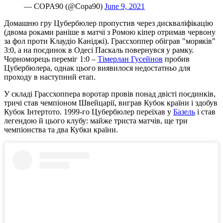
— COPA90 (@Copa90)
June 9, 2021
Домашню гру Цубербюлер пропустив через дискваліфікацію
(двома роками раніше в матчі з Ромою кіпер отримав червону
за фол проти Клаудіо Каніджі). Грассхоппер обіграв "моряків"
3:0, а на поєдинок в Одесі Паскаль повернувся у рамку.
Чорноморець переміг 1:0 –
Тімерлан Гусейнов
пробив
Цубербюлера, однак цього виявилося недостатньо для
проходу в наступний етап.
У складі Грассхоппера воротар провів понад двісті поєдинків,
тричі став чемпіоном Швейцарії, виграв Кубок країни і здобув
Кубок Інтертото. 1999-го Цубербюлер переїхав у
Базель
і став
легендою й цього клубу: майже триста матчів, ще три
чемпіонства та два Кубки країни.