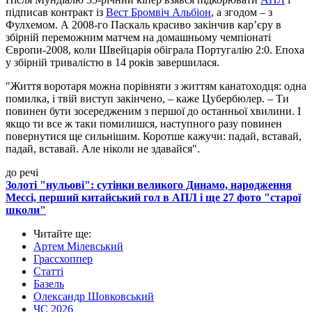
підписав контракт із
Вест Бромвіч Альбіон
, а згодом – з
Фулхемом. А 2008-го Паскаль красиво закінчив кар’єру в
збірній переможним матчем на домашньому чемпіонаті
Європи-2008, коли Швейцарія обіграла Португалію 2:0. Епоха
у збірній тривалістю в 14 років завершилася.
"Життя воротаря можна порівняти з життям канатоходця: одна
помилка, і твій виступ закінчено, – каже Цубербюлер. – Ти
повинен бути зосередженим з першої до останньої хвилини. І
якщо ти все ж таки помилишся, наступного разу повинен
повернутися ще сильнішим. Коротше кажучи: падай, вставай,
падай, вставай. Але ніколи не здавайся".
до речі
Золоті "нульові": сутінки великого Динамо, народження
Мессі, перший китайський гол в АПЛ і ще 27 фото "старої
школи"
Читайте ще
:
Артем Мілевський
Грассхоппер
Статті
Базель
Олександр Шовковський
ЧС 2026