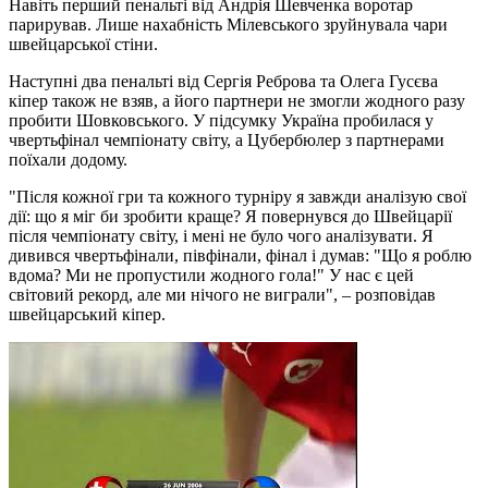
Навіть перший пенальті від Андрія Шевченка воротар
парирував. Лише нахабність Мілевського зруйнувала чари
швейцарської стіни.
Наступні два пенальті від Сергія Реброва та Олега Гусєва
кіпер також не взяв, а його партнери не змогли жодного разу
пробити Шовковського. У підсумку Україна пробилася у
чвертьфінал чемпіонату світу, а Цубербюлер з партнерами
поїхали додому.
"Після кожної гри та кожного турніру я завжди аналізую свої
дії: що я міг би зробити краще? Я повернувся до Швейцарії
після чемпіонату світу, і мені не було чого аналізувати. Я
дивився чвертьфінали, півфінали, фінал і думав: "Що я роблю
вдома? Ми не пропустили жодного гола!" У нас є цей
світовий рекорд, але ми нічого не виграли", – розповідав
швейцарський кіпер.