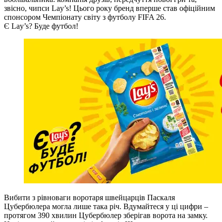
звісно, чипси Lay’s! Цього року бренд вперше став офіційним
спонсором Чемпіонату світу з футболу FIFA 26.
Є Lay’s? Буде футбол!
Вибити з рівноваги воротаря швейцарців Паскаля
Цубербюлера могла лише така річ. Вдумайтеся у ці цифри –
протягом 390 хвилин Цубербюлер зберігав ворота на замку.