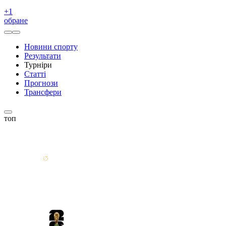
+
1
обране
Новини спорту
Результати
Турніри
Статті
Прогнози
Трансфери
топ