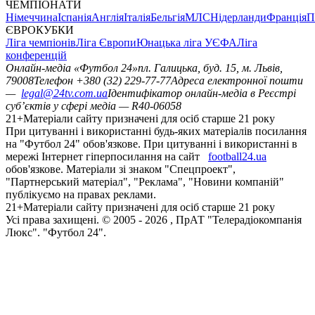
ЧЕМПІОНАТИ
Німеччина
Іспанія
Англія
Італія
Бельгія
МЛС
Нідерланди
Франція
П
ЄВРОКУБКИ
Ліга чемпіонів
Ліга Європи
Юнацька ліга УЄФА
Ліга
конференцій
Онлайн-медіа «Футбол 24»
пл. Галицька, буд. 15, м. Львів,
79008
Телефон +380 (32) 229-77-77
Адреса електронної пошти
—
legal@24tv.com.ua
Ідентифікатор онлайн-медіа в Реєстрі
суб’єктів у сфері медіа — R40-06058
21+
Матеріали сайту призначені для осіб старше 21 року
При цитуванні і використанні будь-яких матеріалів посилання
на "Футбол 24" обов'язкове. При цитуванні і використанні в
мережі Інтернет гіперпосилання на сайт
football24.ua
обов'язкове. Матеріали зі знаком "Спецпроект",
"Партнерський матеріал", "Реклама", "Новини компаній"
публікуємо на правах реклами.
21+
Матеріали сайту призначені для осіб старше 21 року
Усi права захищенi. © 2005 -
2026
, ПрАТ "Телерадіокомпанія
Люкс". "Футбол 24".