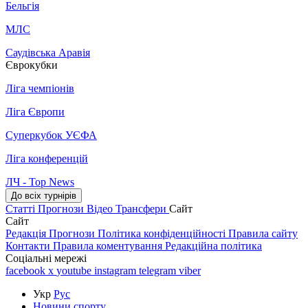
Бельгія
МЛС
Саудівська Аравія
Єврокубки
Ліга чемпіонів
Ліга Європи
Суперкубок УЄФА
Ліга конференцій
ЛЧ - Top News
До всіх турнірів
Статті
Прогнози
Відео
Трансфери
Сайт
Сайт
Редакція
Прогнози
Політика конфіденційності
Правила сайту
Контакти
Правила коментування
Редакційна політика
Соціальні мережі
facebook
x
youtube
instagram
telegram
viber
Укр
Рус
Новини спорту