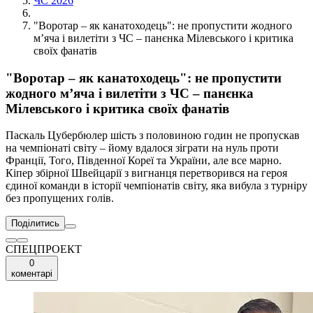
ЧС 2026
"Воротар – як канатоходець": не пропустити жодного
м’яча і вилетіти з ЧС – панєнка Мілевського і критика
своїх фанатів
"Воротар – як канатоходець": не пропустити
жодного м’яча і вилетіти з ЧС – панєнка
Мілевського і критика своїх фанатів
Паскаль Цубербюлер шість з половиною годин не пропускав
на чемпіонаті світу – йому вдалося зіграти на нуль проти
Франції, Того, Південної Кореї та України, але все марно.
Кіпер збірної Швейцарії з вигнанця перетворився на героя
єдиної команди в історії чемпіонатів світу, яка вибула з турніру
без пропущених голів.
Поділитись
СПЕЦПРОЕКТ
0
коментарі