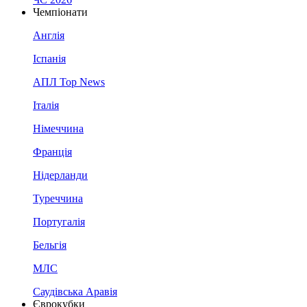
Чемпіонати
Англія
Іспанія
АПЛ Top News
Італія
Німеччина
Франція
Нідерланди
Туреччина
Португалія
Бельгія
МЛС
Саудівська Аравія
Єврокубки