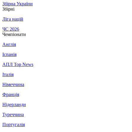
Збірна України
Збірні
Ліга націй
ЧС 2026
Чемпіонати
Англія
Іспанія
АПЛ Top News
Італія
Німеччина
Франція
Нідерланди
Туреччина
Португалія