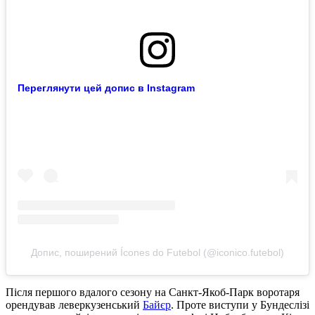
Переглянути цей допис в Instagram
Допис, поширений Ícones do Futebol (@iconico.futebol)
Після першого вдалого сезону на Санкт-Якоб-Парк воротаря
орендував леверкузенський
Байєр
. Проте виступи у Бундеслізі