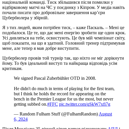
національній команді. Тиск збільшився після помилки у
відбірковому матчі на ЧС у поєдинку з Кіпром. У медіа навіть
почали писати про добровільне завершення кар’єри
Цубербюлера у збірній.
Я з тих людей, яким потрібен тиск, – каже Паскаль. – Мені це
подобалося. Це те, що дає мені енергію зробити ще один крок.
Усі дивляться на тебе, освистують. Це був мій чемпіонат світу,
щоб показати, на що я здатний. Головний тренер підтримував
мене, але тепер я мав добре виступити.
Цубербюлер провів той турнір так, що ніхто не міг дорікнути
йому. То був ідеальний виступ та найкраща відповідь усім
критикам.
We signed Pascal Zuberbühler OTD in 2008.
He didn't do much in terms of playing for the first team,
but I think he holds the record for appearing on the
bench in the Premier League for us the most, but never
getting subbed on.
#FFC
pic.twitter.com/qSkW7xfi7g
— Random Fulham Stuff (@FulhamRandom)
August
6, 2024
Після Мундіалю 35-річний кіпер взявся підкорювати
АПЛ
і